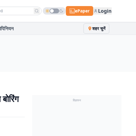
h news
Login
ePaper
पिनियन
शहर चुनें
बोरिंग
विज्ञापन