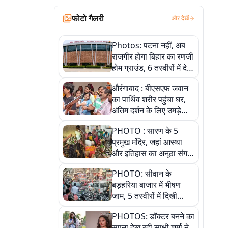
फोटो गैलरी
और देखें
Photos: पटना नहीं, अब
राजगीर होगा बिहार का रणजी
होम ग्राउंड, 6 तस्वीरों में देखें
नए स्टेडियम की पूरी कहानी
औरंगाबाद : बीएसएफ जवान
का पार्थिव शरीर पहुंचा घर,
अंतिम दर्शन के लिए उमड़े
लोग
PHOTO : सारण के 5
प्रमुख मंदिर, जहां आस्था
और इतिहास का अनूठा संगम,
तस्वीरों में जानिए
PHOTO: सीवान के
बड़हरिया बाजार में भीषण
जाम, 5 तस्वीरों में दिखी
अव्यवस्था
PHOTOS: डॉक्टर बनने का
सपना देख रही साक्षी शर्मा ने