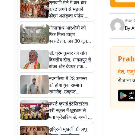
श्रावणी मेले में बार-बार
करंट लगने से भड़कीं
डीएम अलंकृता पांडेय,
लेखक के 
बिजली विभाग के
भोलानाथ आरओबी को
By
A
कार्यपालक अभियंता को
फिर मिला टाइम
24 घंटे का अल्टीमेटम
एक्सटेंशन, अब 30 जून
2027 तक पूरा करने का
डॉ. प्रेम कुमार का तीन
लक्ष्य
Prab
दिवसीय दौरा, भागलपुर से
बांका और देवघर तक
देश
,
एजु
कांवरिया पथ का करेंगे
नवगछिया में 28 अगस्त
निरीक्षण
रोजाना की
को होगा युवा सम्मान
समारोह, उत्कृष्ट
प्रतिभाओं को मिलेगा मंच
फर्स्ट क्राई इंटेलिटॉटस
और सम्मान
प्री स्कूल में धूमधाम से
मना फ्रेंडशिप डे, बच्चों ने
बांधे फ्रेंडशिप बैंड
सुप्रियो मुखर्जी की लघु