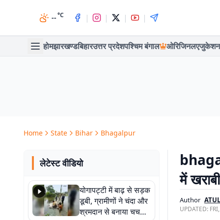
°C
|
|
|
|
--
होम
झारखण्ड
बिहार
उत्तर प्रदेश
पश्चिम बंगाल
ओरिजिनल
एजुकेशन
Home
State
Bihar
Bhagalpur
bhagal
लेटेस्ट वीडियो
में खराब
योगापट्टी में बाढ़ से सड़क
डूबी, ग्रामीणों ने चंदा और
Author
ATU
UPDATED:
FRI
श्रमदान से बनाया चचरी