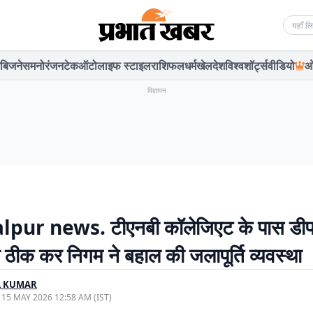
Searc
बिजनेस
मनोरंजन
टेक
ऑटो
लाइफ स्टाइल
राशिफल
धर्म
खेल
देश
विश्व
शॉर्ट्स
वीडियो
ओ
विज्ञापन
pur news. टीएनबी कॉलेजिएट के पास डीप 
ी ठीक कर निगम ने बहाल की जलापूर्ति व्यवस्था
L KUMAR
, 15 MAY 2026 12:58 AM (IST)