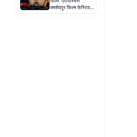
फिल्म 'प्रायश्चित्त'
जमशेदपुर फिल्म फेस्टिवल
के लिए चयनित, जल्द
OTT व यूट्यूब पर होगी
रिलीज