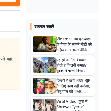
वायरल खबरें
Video: भाजपा प्रत्याशी
के पिता के सामने नोटों की
गड्डियां, वायरल वीडियो
से राजनीति में उबाल,
ढ़ें यहां.
पहाड़ों पर मैगी बेचकर
अजित महतो बोले- TMC
होती है कितनी कमाई?
की गंदी चाल
युवक ने गल्ला दिखाया तो
नौकरी वालों के खड़े हो गए
जिंदगी में कभी RSS-BJP
कान
के लिए काम नहीं करूंगा,
रिंटू पॉल को TMC
ऑफिस में ले जाकर पीटा,
Viral Video: कुत्ते ने
Video वायरल
Shreyas Iyer को