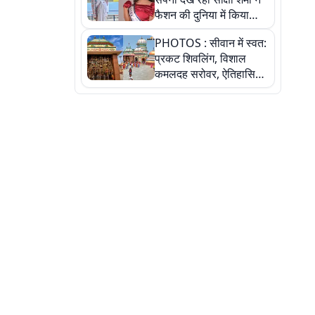
फैशन की दुनिया में किया
कमाल,जानिए बेगूसराय की
PHOTOS : सीवान में स्वत:
बेटी ने कैसे दी अपने सपनों
प्रकट शिवलिंग, विशाल
को उड़ान
कमलदह सरोवर, ऐतिहासिक
महेंद्रनाथ मंदिर और घंटाघर
की कहानी, तस्वीरों में देखिए