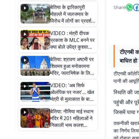
पुल
बेतिया के द्वारिकापुरी
Share
मोहल्ले में जलजमाव के
विरोध में लोगों का प्रदर्शन,
स्थायी समाधान की मांग
VIDEO : मंत्री दीपक
प्रकाश के MLC बनने पर
क्या बोले उपेंद्र कुशवाहा,
टीएनबी कॉ
सुनिए
बेतिया: श्रावण अष्टमी पर
बाधित हो
शिवमय हुआ मनोकामना
मंदिर, जलाभिषेक के लिए
टीएनबी कॉलेजि
लगी लंबी कतारें
पानी की आपूर्त
VIDEO: 'अब सिर्फ
स्थिति की ज
ओलंपिक पर नजर'... खेल
मंत्री से मुलाकात के बाद
पहुंची और पू
जैसमीन लंबोरिया का बड़ा
बेतिया: नीमिया माई स्थान
जिसमें पाया 
बयान
मंदिर में 201 महिलाओं ने
तकनीकी खराबी 
निकाली भव्य कलश
का निर्णय लिय
शोभायात्रा, शिवलिंग
को दोबारा सुच
प्राण-प्रतिष्ठा महोत्सव