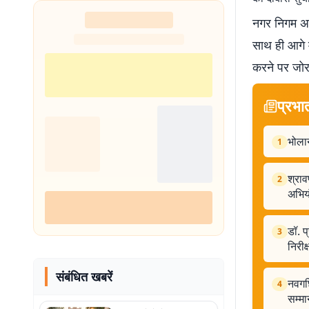
शुरू
नगर निगम अध
साथ ही आगे 
करने पर जोर 
प्रभा
भोला
1
श्राव
2
अभियं
डॉ. प
3
निरीक
संबंधित खबरें
नवगछि
4
सम्मा