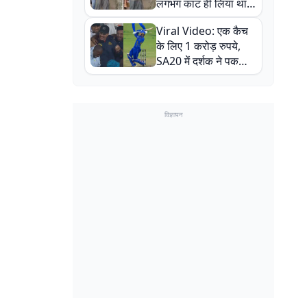
लगभग काट ही लिया था,
न्यूजीलैंड सीरीज से पहले
Viral Video: एक कैच
बाल-बाल बचे
के लिए 1 करोड़ रुपये,
SA20 में दर्शक ने पकड़ा
एक हाथ से गजब का कैच
विज्ञापन