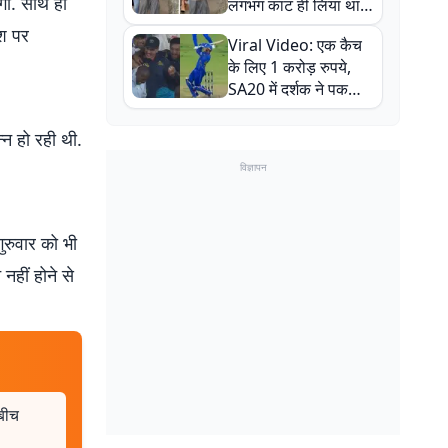
गा. साथ ही
लगभग काट ही लिया था,
न्यूजीलैंड सीरीज से पहले
ेश पर
Viral Video: एक कैच
बाल-बाल बचे
के लिए 1 करोड़ रुपये,
SA20 में दर्शक ने पकड़ा
एक हाथ से गजब का कैच
्न हो रही थी.
विज्ञापन
ुरुवार को भी
नहीं होने से
 बीच