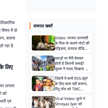
 आधिकारिक
वायरल खबरें
विषय में दो
किन, बताया
Video: भाजपा प्रत्याशी
के पिता के सामने नोटों की
ो रहा है.
गड्डियां, वायरल वीडियो
से राजनीति में उबाल,
पहाड़ों पर मैगी बेचकर
अजित महतो बोले- TMC
होती है कितनी कमाई?
की गंदी चाल
के लिए
युवक ने गल्ला दिखाया तो
नौकरी वालों के खड़े हो गए
जिंदगी में कभी RSS-BJP
कान
के लिए काम नहीं करूंगा,
ियर लगाया
रिंटू पॉल को TMC
ी को
ऑफिस में ले जाकर पीटा,
Viral Video: कुत्ते ने
Video वायरल
भारी एवं
Shreyas Iyer को