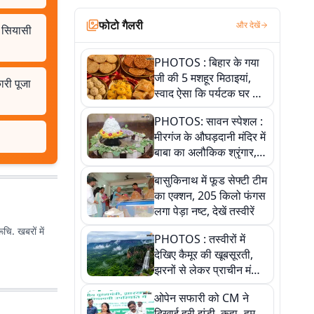
फोटो गैलरी
और देखें
द सियासी
PHOTOS : बिहार के गया
जी की 5 मशहूर मिठाइयां,
ारी पूजा
स्वाद ऐसा कि पर्यटक घर ले
जाना नहीं भूलते, तस्वीरों में
PHOTOS: सावन स्पेशल :
देखें
मीरगंज के औघड़दानी मंदिर में
बाबा का अलौकिक श्रृंगार,
तस्वीरों में देखें महादेव के कई
बासुकिनाथ में फूड सेफ्टी टीम
मनमोहक स्वरूप
का एक्शन, 205 किलो फंगस
लगा पेड़ा नष्ट, देखें तस्वीरें
चि. खबरों में
PHOTOS : तस्वीरों में
देखिए कैमूर की खूबसूरती,
झरनों से लेकर प्राचीन मंदिरों
तक प्रकृति और आस्था का
ओपेन सफारी को CM ने
अद्भुत संगम
दिखाई हरी झंडी, कहा- हम