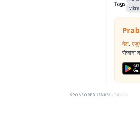
Tags
vikr
Prab
देश
,
एजु
रोजाना की
SPONSORED LINKS
by Taboola