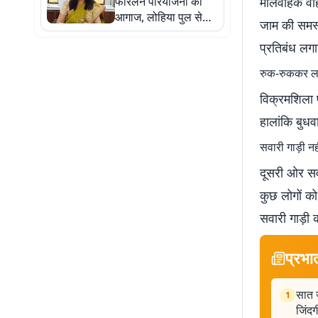
फोरलेन परियोजना का
मालवाहक वाह
आगाज, लोहिया पुल से
जाम की समस्य
NH-80 बायपास तक
प्रतिबंध लगा
सड़क होगी चौड़ी
रुक-रुककर ल
विक्रमशिला प
हालांकि बुध
सवारी गाड़ी नह
दूसरी ओर सवा
कुछ लोगों को
सवारी गाड़ी 
प्रभा
सात ज
1
जिंदग