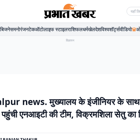
Searc
बिजनेस
मनोरंजन
टेक
ऑटो
लाइफ स्टाइल
राशिफल
धर्म
खेल
देश
विश्व
शॉर्ट्स
वीडियो
ओ
विज्ञापन
pur news. मुख्यालय के इंजीनियर के साथ
 पहुंची एनआइटी की टीम, विक्रमशिला सेतु का 
I RANJAN THAKUR