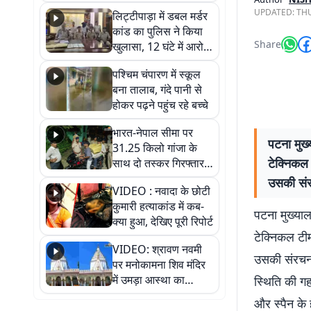
हुआ भव्य श्रृंगार
UPDATED:
THU
लिट्टीपाड़ा में डबल मर्डर
कांड का पुलिस ने किया
Share
खुलासा, 12 घंटे में आरोपी
गिरफ्तार
पश्चिम चंपारण में स्कूल
बना तालाब, गंदे पानी से
होकर पढ़ने पहुंच रहे बच्चे
भारत-नेपाल सीमा पर
पटना मुख्
31.25 किलो गांजा के
टेक्निकल 
साथ दो तस्कर गिरफ्तार,
नेपाली नंबर की बाइक
उसकी संर
VIDEO : नवादा के छोटी
जब्त
कुमारी हत्याकांड में कब-
पटना मुख्याल
क्या हुआ, देखिए पूरी रिपोर्ट
टेक्निकल टीम
VIDEO: श्रावण नवमी
उसकी संरचनात
पर मनोकामना शिव मंदिर
में उमड़ा आस्था का
स्थिति की गह
सैलाब, हर-हर महादेव के
और स्पैन के 
जयघोष से गूंजा परिसर