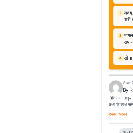
जदयू
2
पारी 
भागलप
3
संपन्
सोना 
4
लेखक के 
By
न
निशिरंजन ठाकुर म
तथ्य के साथ मान
Read More
20 fi