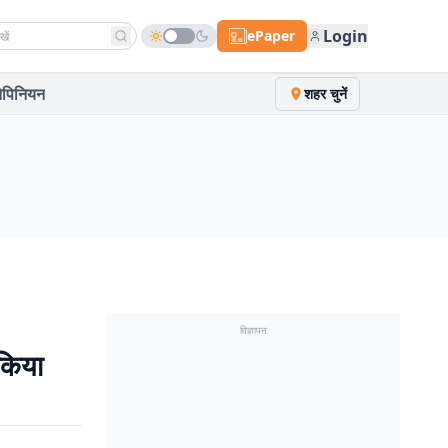
h news
Login
ePaper
पिनियन
शहर चुनें
विज्ञापन
किया