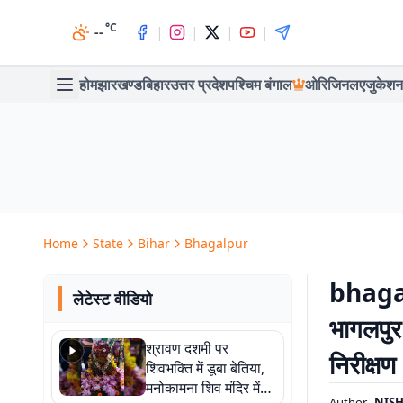
°C
|
|
|
|
--
होम
झारखण्ड
बिहार
उत्तर प्रदेश
पश्चिम बंगाल
ओरिजिनल
एजुकेशन
Home
State
Bihar
Bhagalpur
bhagal
लेटेस्ट वीडियो
भागलपुर
श्रावण दशमी पर
निरीक्षण
शिवभक्ति में डूबा बेतिया,
मनोकामना शिव मंदिर में
Author
NISH