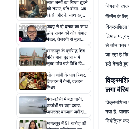
सात जन्मों का रिश्ता टूटने
निगरानी व्य
को तैयार, पति बोला- अब
किसी और के साथ रहूंगा,
मेंटेनेंस के ल
बच्चों के बीच जिंदगी के
जदयू से दो दशक का साथ
विक्रमशिला स
लिए जूझती रितु
छोड़ राजद की ओर गोपाल
डिमांड पत्र 
मंडल, तेजस्वी से मुलाकात
से तीन पत्र 
के बाद सियासी पारी
भागलपुर के प्रसिद्ध शिव
बदलने के संकेत
जा रहा है कि
मंदिर बाबा बूढ़ानाथ में
सुबह पांच बजे विधि-विधान
इसे देखते ह
के साथ सरकारी पूजा
सोना चांदी के भाव स्थिर,
संपन्न
विक्रमशिल
तिलहन में तेजी, दलहन
स्थिर
लगा बैरिय
गंगा-कोसी में बढ़ा पानी,
विक्रमशिला 
तटबंधों पर बढ़ा दबाव,
गया है. यात
जलस्तर बगजान जमींदारी
बांध पर चेतावनी स्तर पार
नियंत्रित कर
भागलपुर में 51 करोड़ की