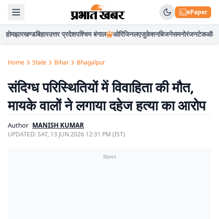
ePaper
होम
झारखण्ड
बिहार
उत्तर प्रदेश
पश्चिम बंगाल
ओरिजिनल
एजुकेशन
बिजनेस
मनोरंजन
टेक
ऑटो
Home
State
Bihar
Bhagalpur
संदिग्ध परिस्थितियों में विवाहिता की मौत,
मायके वालों ने लगाया दहेज हत्या का आरोप
Author
MANISH KUMAR
UPDATED:
SAT, 13 JUN 2026 12:31 PM (IST)
विज्ञापन