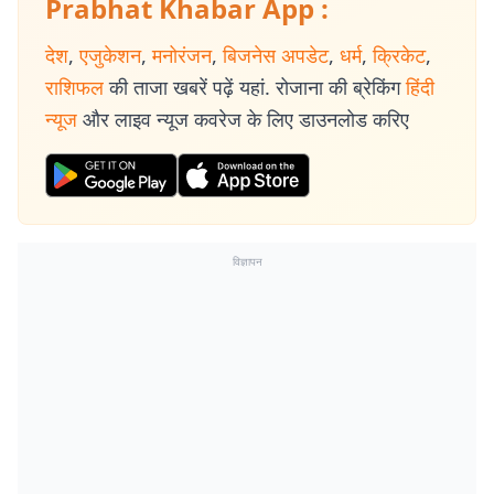
Prabhat Khabar App :
देश
,
एजुकेशन
,
मनोरंजन
,
बिजनेस अपडेट
,
धर्म
,
क्रिकेट
,
राशिफल
की ताजा खबरें पढ़ें यहां. रोजाना की ब्रेकिंग
हिंदी
न्यूज
और लाइव न्यूज कवरेज के लिए डाउनलोड करिए
विज्ञापन