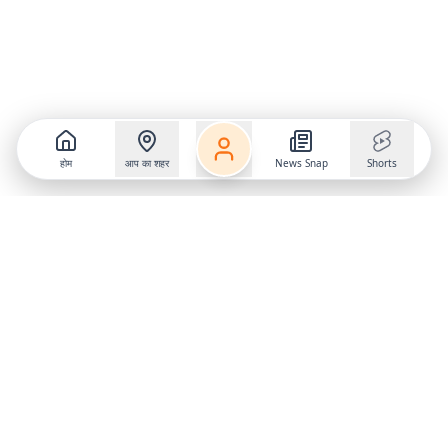
होम
आप का शहर
News Snap
Shorts
Follow us on
X
Download Mobile App