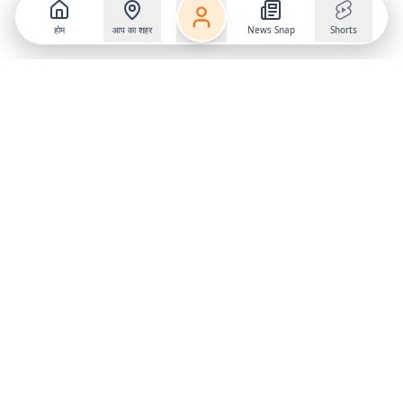
होम
आप का शहर
News Snap
Shorts
Follow us on
X
Download Mobile App
State
›
Jharkhand
›
Hindi News
Gumla News
Bihar News
Dumka News
Delhi News
Ranchi News