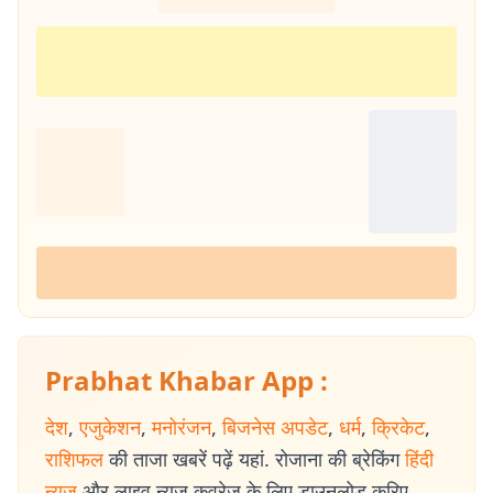
Prabhat Khabar App :
देश
,
एजुकेशन
,
मनोरंजन
,
बिजनेस अपडेट
,
धर्म
,
क्रिकेट
,
राशिफल
की ताजा खबरें पढ़ें यहां. रोजाना की ब्रेकिंग
हिंदी
न्यूज
और लाइव न्यूज कवरेज के लिए डाउनलोड करिए