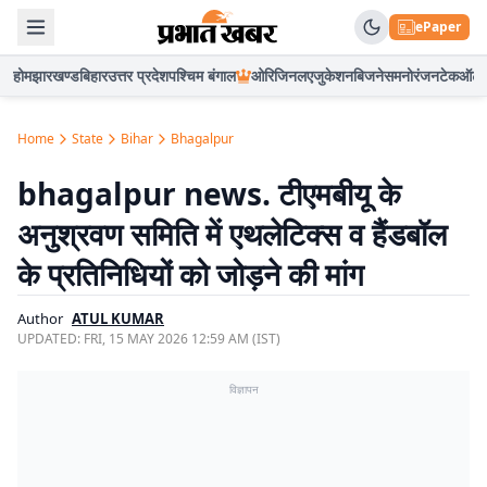
ePaper
होम
झारखण्ड
बिहार
उत्तर प्रदेश
पश्चिम बंगाल
ओरिजिनल
एजुकेशन
बिजनेस
मनोरंजन
टेक
ऑटो
Home
State
Bihar
Bhagalpur
bhagalpur news. टीएमबीयू के
अनुश्रवण समिति में एथलेटिक्स व हैंडबॉल
के प्रतिनिधियों को जोड़ने की मांग
Author
ATUL KUMAR
UPDATED:
FRI, 15 MAY 2026 12:59 AM (IST)
विज्ञापन