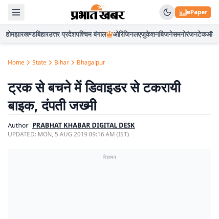
ePaper
होम
झारखण्ड
बिहार
उत्तर प्रदेश
पश्चिम बंगाल
ओरिजिनल
एजुकेशन
बिजनेस
मनोरंजन
टेक
ऑटो
Home
State
Bihar
Bhagalpur
ट्रक से बचने में डिवाइडर से टकरायी
बाइक, दंपती जख्मी
Author
PRABHAT KHABAR DIGITAL DESK
UPDATED:
MON, 5 AUG 2019 09:16 AM (IST)
विज्ञापन