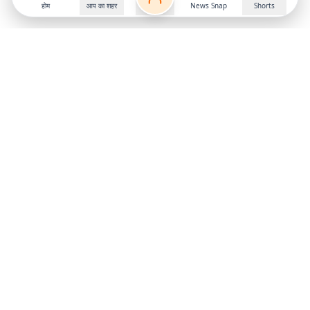
होम
आप का शहर
News Snap
Shorts
Follow us on
X
Download Mobile App
State
›
Jharkhand
›
Hindi News
Gumla News
Bihar News
Dumka News
Delhi News
Ranchi News
Odisha News
Bokaro News