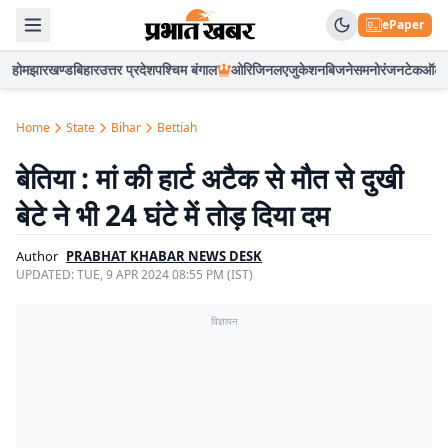
ePaper
होम
झारखण्ड
बिहार
उत्तर प्रदेश
पश्चिम बंगाल
ओरिजिनल
एजुकेशन
बिजनेस
मनोरंजन
टेक
ऑटो
Home
State
Bihar
Bettiah
बेतिया : मां की हार्ट अटैक से मौत से दुखी
बेटे ने भी 24 घंटे में तोड़ दिया दम
Author
PRABHAT KHABAR NEWS DESK
UPDATED:
TUE, 9 APR 2024 08:55 PM (IST)
विज्ञापन