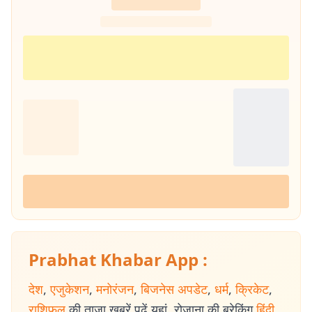
Prabhat Khabar App :
देश
,
एजुकेशन
,
मनोरंजन
,
बिजनेस अपडेट
,
धर्म
,
क्रिकेट
,
राशिफल
की ताजा खबरें पढ़ें यहां. रोजाना की ब्रेकिंग
हिंदी