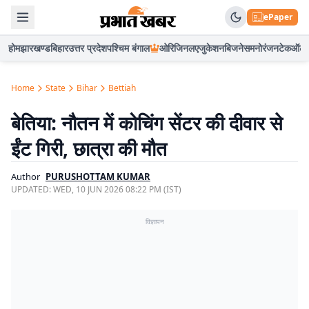
ePaper
होम
झारखण्ड
बिहार
उत्तर प्रदेश
पश्चिम बंगाल
ओरिजिनल
एजुकेशन
बिजनेस
मनोरंजन
टेक
ऑटो
Home
State
Bihar
Bettiah
बेतिया: नौतन में कोचिंग सेंटर की दीवार से
ईंट गिरी, छात्रा की मौत
Author
PURUSHOTTAM KUMAR
UPDATED:
WED, 10 JUN 2026 08:22 PM (IST)
विज्ञापन