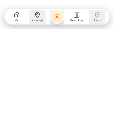
होम
आप का शहर
News Snap
Shorts
Follow us on
X
Download Mobile App
State
›
Jharkhand
›
Hindi News
Gumla News