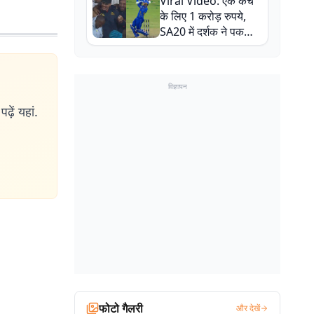
Viral Video: एक कैच
बाल-बाल बचे
के लिए 1 करोड़ रुपये,
SA20 में दर्शक ने पकड़ा
एक हाथ से गजब का कैच
विज्ञापन
ढ़ें यहां.
फोटो गैलरी
और देखें