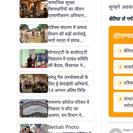
सामाजिक सुरक्षा
सुनहरे अवसर
पेंशनधारियों का जीवन
प्रमाणीकरण अभियान
बेतिया से गणेश
तेज, 5,090 लाभार्थी अब
पश्चिम चंपारण में उत्पाद
भी शेष
विभाग की बड़ी कार्रवाई,
प्रभा
भारी मात्रा में शराब
बरामद, आठ गिरफ्तार
बेतिय
1
योगापट्टी के बासोपट्टी
विद्यालय में प्रबंध समिति
की बैठक, विधायक ने
सामाज
2
विकास कार्यों का दिया
घरेलू गैस उपभोक्ताओं के
भरोसा
पश्चि
लिए ई-केवाईसी अनिवार्य,
3
14 अगस्त अंतिम तिथि
योगाप
4
रामनगर कॉलेज परिसर में
भरोस
निकला 9 फीट का
अजगर, वन विभाग ने
सुरक्षित किया रेस्क्यू
Bettiah Photo
लेखक के 