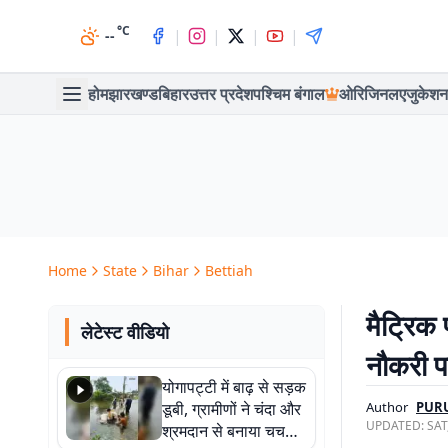
°C
|
|
|
|
--
होम
झारखण्ड
बिहार
उत्तर प्रदेश
पश्चिम बंगाल
ओरिजिनल
एजुकेशन
Home
State
Bihar
Bettiah
मैट्रिक 
लेटेस्ट वीडियो
नौकरी प
योगापट्टी में बाढ़ से सड़क
डूबी, ग्रामीणों ने चंदा और
Author
PUR
UPDATED:
SAT
श्रमदान से बनाया चचरी