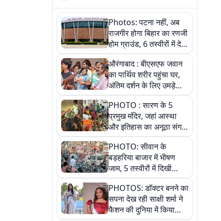
Photos: पटना नहीं, अब
राजगीर होगा बिहार का रणजी
होम ग्राउंड, 6 तस्वीरों में देखें
नए स्टेडियम की पूरी कहानी
औरंगाबाद : बीएसएफ जवान
का पार्थिव शरीर पहुंचा घर,
अंतिम दर्शन के लिए उमड़े
लोग
PHOTO : सारण के 5
प्रमुख मंदिर, जहां आस्था
और इतिहास का अनूठा संगम,
तस्वीरों में जानिए
PHOTO: सीवान के
बड़हरिया बाजार में भीषण
जाम, 5 तस्वीरों में दिखी
अव्यवस्था
PHOTOS: डॉक्टर बनने का
सपना देख रही साक्षी शर्मा ने
फैशन की दुनिया में किया
कमाल,जानिए बेगूसराय की