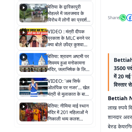
पुल
बेतिया के द्वारिकापुरी
मोहल्ले में जलजमाव के
Share
विरोध में लोगों का प्रदर्शन,
स्थायी समाधान की मांग
VIDEO : मंत्री दीपक
प्रकाश के MLC बनने पर
क्या बोले उपेंद्र कुशवाहा,
सुनिए
बेतिया: श्रावण अष्टमी पर
Bettiah 
शिवमय हुआ मनोकामना
3500 पदों
मंदिर, जलाभिषेक के लिए
लगी लंबी कतारें
में 20 मई
VIDEO: 'अब सिर्फ
विस्तार 
ओलंपिक पर नजर'... खेल
मंत्री से मुलाकात के बाद
Bettiah 
जैसमीन लंबोरिया का बड़ा
बेतिया: नीमिया माई स्थान
बयान
लाख रुपये मि
मंदिर में 201 महिलाओं ने
शानदार अवसर 
निकाली भव्य कलश
शोभायात्रा, शिवलिंग
बेस्ड केयरगि
प्राण-प्रतिष्ठा महोत्सव