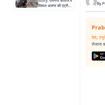
Story: रामनगर कॉलेज में
By
P
विशाल अजगर की एंट्री,
छात्रों में दहशत, देखें
रेस्क्यू की तस्वीरें
Prab
देश
,
एजु
रोजाना की