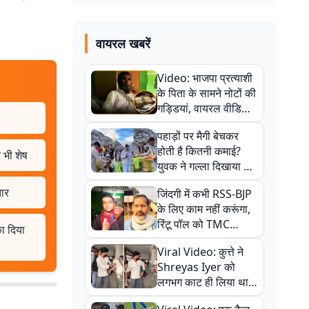
वायरल खबरें
Video: भाजपा प्रत्याशी
के पिता के सामने नोटों की
गड्डियां, वायरल वीडियो
से राजनीति में उबाल,
पहाड़ों पर मैगी बेचकर
अजित महतो बोले- TMC
होती है कितनी कमाई?
की गंदी चाल
 भी शेष
युवक ने गल्ला दिखाया तो
नौकरी वालों के खड़े हो गए
तार
जिंदगी में कभी RSS-BJP
कान
के लिए काम नहीं करूंगा,
रिंटू पॉल को TMC
का दिया
ऑफिस में ले जाकर पीटा,
Viral Video: कुत्ते ने
Video वायरल
Shreyas Iyer को
लगभग काट ही लिया था,
न्यूजीलैंड सीरीज से पहले