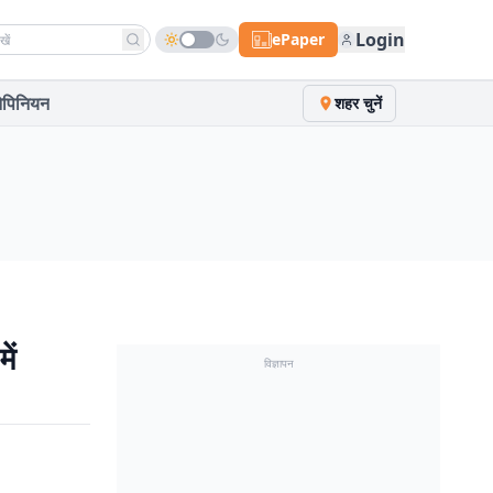
h news
Login
ePaper
पिनियन
शहर चुनें
ें
विज्ञापन