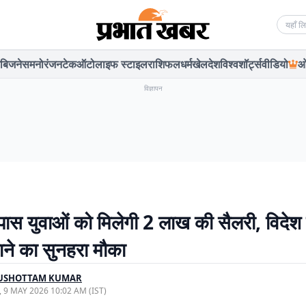
Searc
बिजनेस
मनोरंजन
टेक
ऑटो
लाइफ स्टाइल
राशिफल
धर्म
खेल
देश
विश्व
शॉर्ट्स
वीडियो
ओ
विज्ञापन
पास युवाओं को मिलेगी 2 लाख की सैलरी, विदेश म
ाने का सुनहरा मौका
USHOTTAM KUMAR
, 9 MAY 2026 10:02 AM (IST)