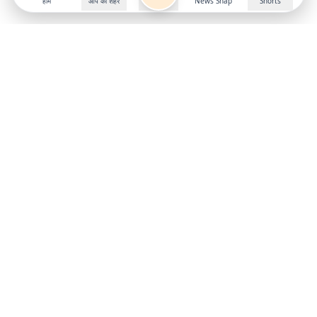
होम
आप का शहर
News Snap
Shorts
Follow us on
X
Download Mobile App
State
›
Jharkhand
›
Hindi News
Gumla News
Bihar News
Dumka News
Delhi News
Ranchi News
Odisha News
Bokaro News