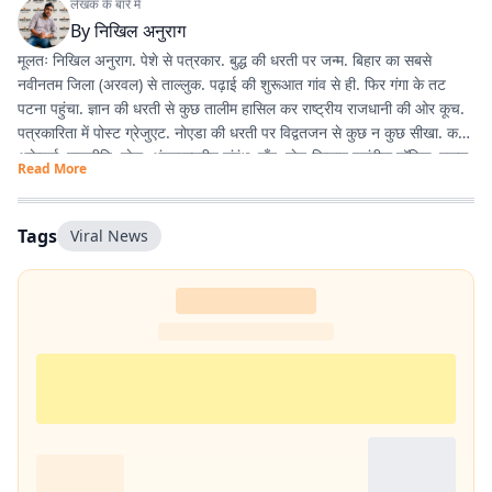
लेखक के बारे में
By
निखिल अनुराग
मूलतः निखिल अनुराग. पेशे से पत्रकार. बुद्ध की धरती पर जन्म. बिहार का सबसे
नवीनतम जिला (अरवल) से ताल्लुक. पढ़ाई की शुरूआत गांव से ही. फिर गंगा के तट
पटना पहुंचा. ज्ञान की धरती से कुछ तालीम हासिल कर राष्ट्रीय राजधानी की ओर कूच.
पत्रकारिता में पोस्ट ग्रेजुएट. नोएडा की धरती पर विद्वतजन से कुछ न कुछ सीखा. करंट
अफ़ेयर्स, राजनीति, खेल, अंतरराष्ट्रीय संबंध, गाँव, खेत-किसान पसंदीदा टॉपिक. स्कूल,
Read More
कॉलेज युनिवर्सिटी में यूथ से गपशप करना एनर्जी का अतिरिक्त स्रोत. साल 2020 में
नोएडा से शुरू हुई इस लेखन यात्रा कलम, डेस्कटॉप, लैपटॉप के की-बोर्ड से होते हुए
स्मार्ट फोन तक पहुंच गयी. ज्यों-ज्यों उम्र बढ़ रही है, सीखने, पढ़ने, लिखने की भूख भी
Tags
Viral News
बढ़ रही है.