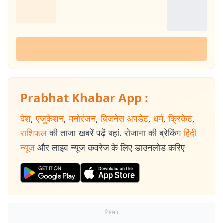
Prabhat Khabar App :
देश
,
एजुकेशन
,
मनोरंजन
,
बिजनेस अपडेट
,
धर्म
,
क्रिकेट
,
राशिफल
की ताजा खबरें पढ़ें यहां. रोजाना की ब्रेकिंग
हिंदी
न्यूज
और लाइव न्यूज कवरेज के लिए डाउनलोड करिए
विज्ञापन