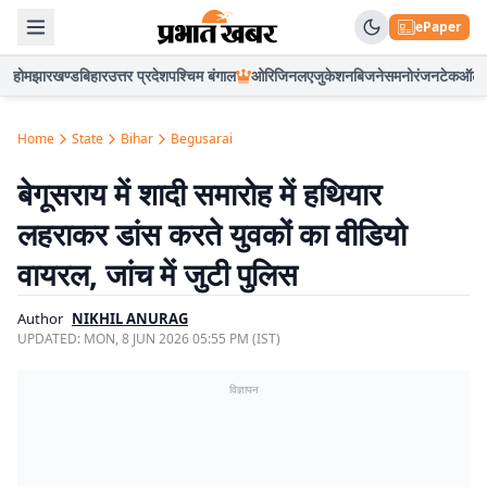
ePaper
होम
झारखण्ड
बिहार
उत्तर प्रदेश
पश्चिम बंगाल
ओरिजिनल
एजुकेशन
बिजनेस
मनोरंजन
टेक
ऑटो
Home
State
Bihar
Begusarai
बेगूसराय में शादी समारोह में हथियार
लहराकर डांस करते युवकों का वीडियो
वायरल, जांच में जुटी पुलिस
Author
NIKHIL ANURAG
UPDATED:
MON, 8 JUN 2026 05:55 PM (IST)
विज्ञापन