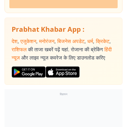
Prabhat Khabar App :
देश
,
एजुकेशन
,
मनोरंजन
,
बिजनेस अपडेट
,
धर्म
,
क्रिकेट
,
राशिफल
की ताजा खबरें पढ़ें यहां. रोजाना की ब्रेकिंग
हिंदी
न्यूज
और लाइव न्यूज कवरेज के लिए डाउनलोड करिए
विज्ञापन