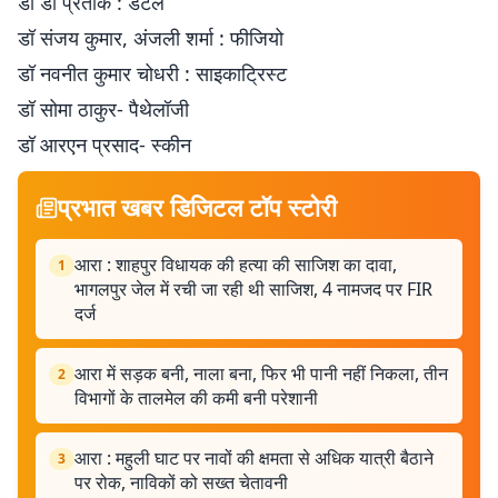
डॉ डॉ प्रतीक : डेंटल
डॉ संजय कुमार, अंजली शर्मा : फीजियो
डॉ नवनीत कुमार चोधरी : साइकाट्रिस्ट
डॉ सोमा ठाकुर- पैथेलॉजी
डॉ आरएन प्रसाद- स्कीन
प्रभात खबर डिजिटल टॉप स्टोरी
आरा : शाहपुर विधायक की हत्या की साजिश का दावा,
1
भागलपुर जेल में रची जा रही थी साजिश, 4 नामजद पर FIR
दर्ज
आरा में सड़क बनी, नाला बना, फिर भी पानी नहीं निकला, तीन
2
विभागों के तालमेल की कमी बनी परेशानी
आरा : महुली घाट पर नावों की क्षमता से अधिक यात्री बैठाने
3
पर रोक, नाविकों को सख्त चेतावनी