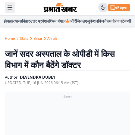
ePaper
होम
झारखण्ड
बिहार
उत्तर प्रदेश
पश्चिम बंगाल
ओरिजिनल
एजुकेशन
बिजनेस
मनोरंजन
टेक
ऑटो
Home
State
Bihar
Arrah
जानें सदर अस्पताल के ओपीडी में किस
विभाग में कौन बैठेंगे डॉक्टर
Author
DEVENDRA DUBEY
UPDATED:
TUE, 16 JUN 2026 06:15 AM (IST)
विज्ञापन