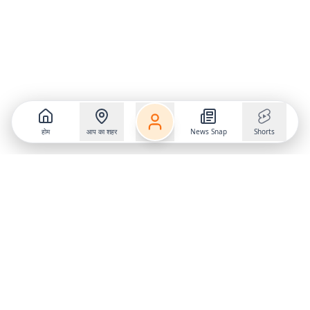
होम
आप का शहर
News Snap
Shorts
Follow us on
X
Download Mobile App