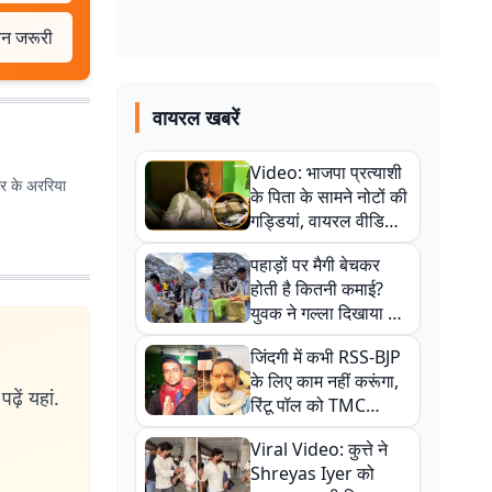
वन जरूरी
वायरल खबरें
Video: भाजपा प्रत्याशी
खबर के अररिया
के पिता के सामने नोटों की
गड्डियां, वायरल वीडियो
से राजनीति में उबाल,
पहाड़ों पर मैगी बेचकर
अजित महतो बोले- TMC
होती है कितनी कमाई?
की गंदी चाल
युवक ने गल्ला दिखाया तो
नौकरी वालों के खड़े हो गए
जिंदगी में कभी RSS-BJP
कान
के लिए काम नहीं करूंगा,
ढ़ें यहां.
रिंटू पॉल को TMC
ऑफिस में ले जाकर पीटा,
Viral Video: कुत्ते ने
Video वायरल
Shreyas Iyer को