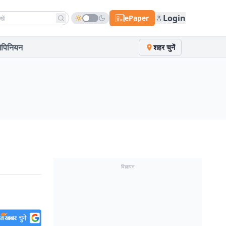
h news
Login
ePaper
पिनियन
शहर चुनें
विज्ञापन