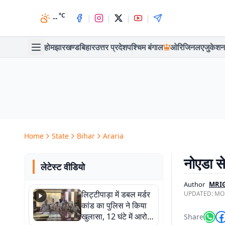
°C
|
|
|
|
--
होम
झारखण्ड
बिहार
उत्तर प्रदेश
पश्चिम बंगाल
ओरिजिनल
एजुकेशन
Home
State
Bihar
Araria
नोएडा से
लेटेस्ट वीडियो
Author
MRI
लिट्टीपाड़ा में डबल मर्डर
UPDATED:
MON
कांड का पुलिस ने किया
खुलासा, 12 घंटे में आरोपी
Share