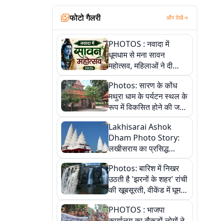
फोटो गैलरी
और देखें
PHOTOS : नवादा में
धूमधाम से मना सावन
महोत्सव, महिलाओं ने दी
सांस्कृतिक प्रस्तुतियां
Photos: सारण के कोंध
मथुरा धाम के पर्यटन स्थल के
रूप में विकसित होने की जगी
आस, 9 तस्वीरों में देखें पूरी
Lakhisarai Ashok
कहानी
Dham Photo Story:
लखीसराय का प्रसिद्ध
अशोक धाम—आस्था,
Photos: बारिश में निखर
श्रृंगार, अनुष्ठान और
उठती है 'झरनों के शहर' रांची
अलौकिक संध्या आरती के
की खूबसूरती, वीकेंड में घूम
विहंगम दृश्य
आएं ये 5 वादियां
PHOTOS : भाजपा
कार्यालय का सैकड़ों लोगों ने