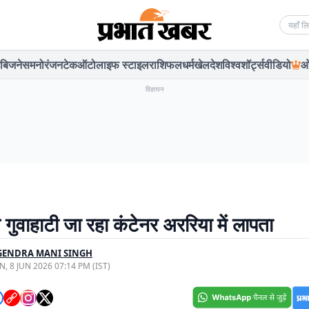
Searc
बिजनेस
मनोरंजन
टेक
ऑटो
लाइफ स्टाइल
राशिफल
धर्म
खेल
देश
विश्व
शॉर्ट्स
वीडियो
ओ
विज्ञापन
 गुवाहाटी जा रहा कंटेनर अररिया में लापता
GENDRA MANI SINGH
, 8 JUN 2026 07:14 PM (IST)