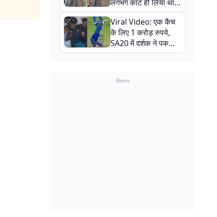
लगभग काट ही लिया था,
न्यूजीलैंड सीरीज से पहले
Viral Video: एक कैच
बाल-बाल बचे
के लिए 1 करोड़ रुपये,
SA20 में दर्शक ने पकड़ा
एक हाथ से गजब का कैच
विज्ञापन