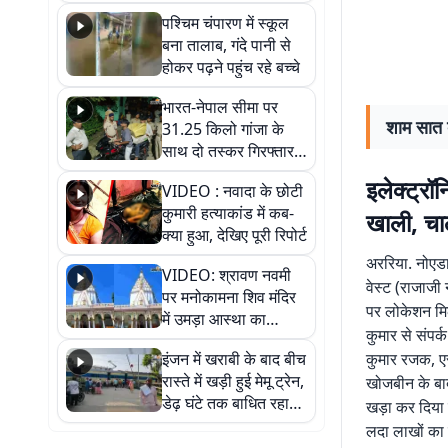
गिरफ्तार
पश्चिम चंपारण में स्कूल
बना तालाब, गंदे पानी से
होकर पढ़ने पहुंच रहे बच्चे
भारत-नेपाल सीमा पर
शाम सात 
31.25 किलो गांजा के
साथ दो तस्कर गिरफ्तार,
नेपाली नंबर की बाइक
इलेक्ट्रॉ
VIDEO : नवादा के छोटी
जब्त
कुमारी हत्याकांड में कब-
खाली, च
क्या हुआ, देखिए पूरी रिपोर्ट
अररिया. नोएडा 
VIDEO: श्रावण नवमी
वेस्ट (राजाजी
पर मनोकामना शिव मंदिर
पर लोकेशन मिल
में उमड़ा आस्था का
कुमार से संपर्
सैलाब, हर-हर महादेव के
इंजन में खराबी के बाद बीच
कुमार रजक, ए
जयघोष से गूंजा परिसर
रास्ते में खड़ी हुई मेमू ट्रेन,
खोजबीन के बा
डेढ़ घंटे तक बाधित रहा
खड़ा कर दिया 
आवागमन
लदा लाखों का 