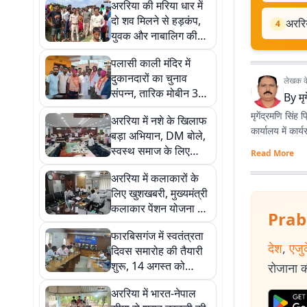
अररिया की मरिया धार में
दो शव मिलने से हड़कंप,
अररि
4
युवक और नाबालिग की
पहचान के बाद जांच तेज
पलासी काली मंदिर में
दुकानदारों का चुनाव
लेखक के 
संपन्न, तारिक मोबीन 3
By
मृ
वोट से अध्यक्ष निर्वाचित
मृगेंद्रमणि सिंह 
अररिया में नशे के खिलाफ
कार्यालय में कार
बड़ा अभियान, DM बोले,
स्वस्थ समाज के लिए
Read More
नशामुक्त जीवन जरूरी
अररिया में कलाकारों के
लिए खुशखबरी, मुख्यमंत्री
कलाकार पेंशन योजना के
Prab
आवेदनों पर तेज हुई
फारबिसगंज में स्वतंत्रता
कार्रवाई
देश
,
एजु
दिवस समारोह की तैयारी
शुरू, 14 अगस्त को
रोजाना की
श्रद्धांजलि कार्यक्रम और
अररिया में भारत-नेपाल
15 को भव्य परेड