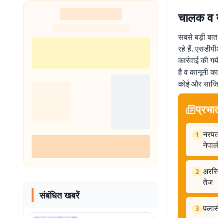
चालक व 
सबसे बड़ी बा
रहे हैं. एसडी
कार्रवाई की ग
है व कानूनी क
कोई और साजिश 
प्रभा
नरपत
1
नेपा
अररिय
2
तेज
संबंधित खबरें
पलासी
3