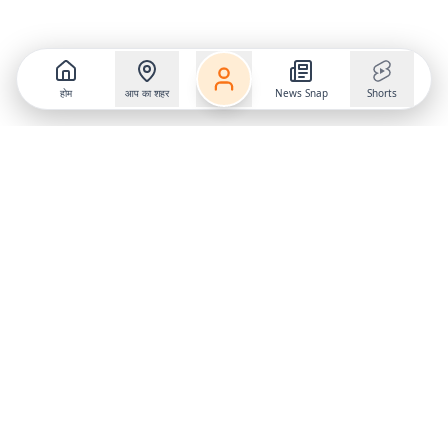
होम
आप का शहर
News Snap
Shorts
Follow us on
X
Download Mobile App
State
›
Jharkhand
›
Hindi News
Gumla News