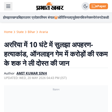
ePaper
होम
झारखण्ड
बिहार
उत्तर प्रदेश
पश्चिम बंगाल
ओरिजिनल
एजुकेशन
बिजनेस
मनोरंजन
टेक
ऑटो
Home
State
Bihar
Araria
अररिया में 10 घंटे में सुलझा अपहरण-
हत्याकांड, ऑनलाइन गेम में करोड़ों की रकम
के शक ने ली दोस्त की जान
Author
AMIT KUMAR SINH
UPDATED:
WED, 20 MAY 2026 04:43 PM (IST)
विज्ञापन