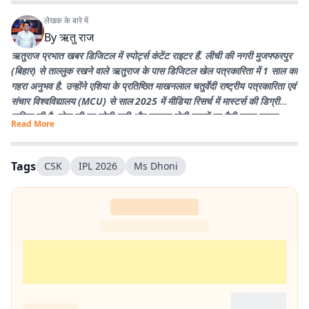
लेखक के बारे में
By
ऋतु राज
ऋतुराज प्रभात खबर डिजिटल में स्पोर्ट्स कंटेंट राइटर हैं. लीची की नगरी मुजफ्फरपुर
(बिहार) से ताल्लुक रखने वाले ऋतुराज के पास डिजिटल खेल पत्रकारिता में 1 साल का
गहरा अनुभव है. उन्होंने एशिया के प्रतिष्ठित माखनलाल चतुर्वेदी राष्ट्रीय पत्रकारिता एवं
संचार विश्वविद्यालय (MCU) से साल 2025 में मीडिया रिसर्च में मास्टर्स की डिग्री
हासिल की है. खेल की हर छोटी-बड़ी और वायरल होती खबरों पर पैनी नजर रखना
Read More
उनकी खासियत है. उनका मुख्य लक्ष्य प्रभात खबर के पाठकों तक खेल जगत की हर
सटीक और विश्लेषण से भरी खबर सबसे पहले पहुंचाना है. पढ़ने और क्रिकेट खेलने के
शौकीन ऋतुराज खेल को सिर्फ कवर नहीं करते, बल्कि उसकी बारीकियों को जीते हैं.
Tags
CSK
IPL 2026
Ms Dhoni