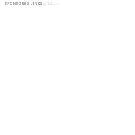
SPONSORED LINKS
by Taboola