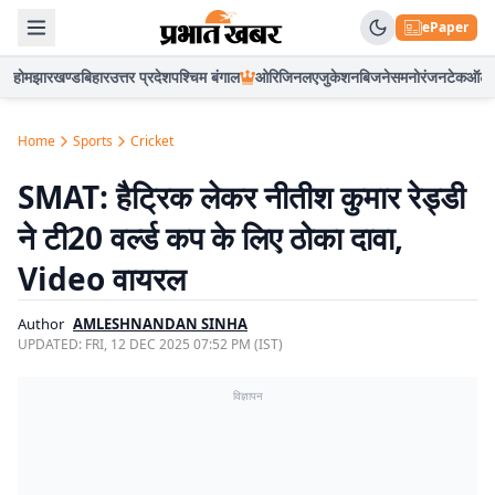
ePaper
होम
झारखण्ड
बिहार
उत्तर प्रदेश
पश्चिम बंगाल
ओरिजिनल
एजुकेशन
बिजनेस
मनोरंजन
टेक
ऑटो
Home
Sports
Cricket
SMAT: हैट्रिक लेकर नीतीश कुमार रेड्डी
ने टी20 वर्ल्ड कप के लिए ठोका दावा,
Video वायरल
Author
AMLESHNANDAN SINHA
UPDATED:
FRI, 12 DEC 2025 07:52 PM (IST)
विज्ञापन