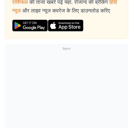
राशिफल
की ताजा खबरें पढ़ें यहां. रोजाना की ब्रेकिंग
हिंदी
न्यूज
और लाइव न्यूज कवरेज के लिए डाउनलोड करिए
विज्ञापन