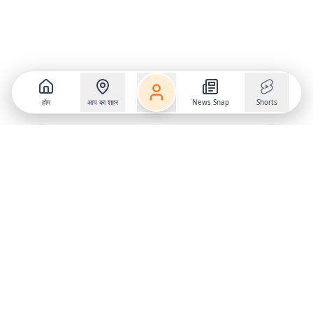
होम
आप का शहर
News Snap
Shorts
Follow us on
X
Download Mobile App