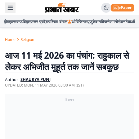
ePaper
होम
झारखण्ड
बिहार
उत्तर प्रदेश
पश्चिम बंगाल
ओरिजिनल
एजुकेशन
बिजनेस
मनोरंजन
टेक
ऑटो
Home
Religion
आज 11 मई 2026 का पंचांग: राहुकाल से
लेकर अभिजीत मुहूर्त तक जानें सबकुछ
Author
SHAURYA PUNJ
UPDATED:
MON, 11 MAY 2026 03:00 AM (IST)
विज्ञापन