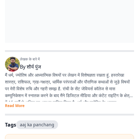
लेखक के बारे में
By
शौर्य पुंज
मैं धर्म, ज्योतिष और आध्यात्मिक विषयों पर लेखन में विशेषज्ञता रखता हूं. हस्तरेखा
शास्त्र, राशिफल, ग्रह-नक्षत्र, धार्मिक परंपराओं और पौराणिक कथाओं से जुड़े विषयों
पर मेरी विशेष रुचि और गहरी समझ है. रांची के सेंट जेवियर्स कॉलेज से मास
कम्युनिकेशन में स्नातक करने के बाद मैंने डिजिटल मीडिया और कंटेंट राइटिंग के क्षेत्र
में 15 वर्षों से अधिक का अनुभव हासिल किया है. धर्म और ज्योतिष के अलावा
Read More
एंटरटेनमेंट, लाइफस्टाइल और शिक्षा जैसे विषयों पर भी लगातार लेखन करता रहा हूं.
मेरी कोशिश रहती है कि जटिल विषयों को आसान, रोचक और भरोसेमंद तरीके से पाठकों
तक पहुंचाया जाए.
Tags
aaj ka panchang