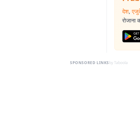
देश
,
एजु
रोजाना की
SPONSORED LINKS
by Taboola