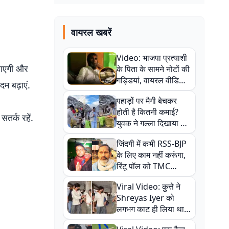
वायरल खबरें
Video: भाजपा प्रत्याशी
ा आएगी और
के पिता के सामने नोटों की
गड्डियां, वायरल वीडियो
दम बढ़ाएं.
से राजनीति में उबाल,
पहाड़ों पर मैगी बेचकर
अजित महतो बोले- TMC
होती है कितनी कमाई?
की गंदी चाल
सतर्क रहें.
युवक ने गल्ला दिखाया तो
नौकरी वालों के खड़े हो गए
जिंदगी में कभी RSS-BJP
कान
के लिए काम नहीं करूंगा,
रिंटू पॉल को TMC
ऑफिस में ले जाकर पीटा,
Viral Video: कुत्ते ने
Video वायरल
Shreyas Iyer को
लगभग काट ही लिया था,
न्यूजीलैंड सीरीज से पहले