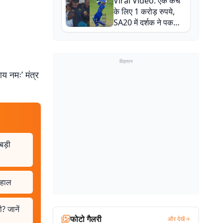
Viral Video: एक कैच
बाल-बाल बचे
के लिए 1 करोड़ रुपये,
SA20 में दर्शक ने पकड़ा
एक हाथ से गजब का कैच
विज्ञापन
य नमः’ मंत्र
बड़ी
 हाल
 जानें
फोटो गैलरी
और देखें