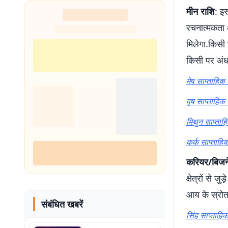
शुरू
मीन राशि
: इ
रचनात्मकता औ
मिलेगा.किसी भ
किसी पर अंधव
मेष साप्ताहि
वृष साप्ताहिक
मिथुन साप्ताह
कर्क साप्ताहिक
करियर/बिजन
क्षेत्रों से 
आय के स्रोत ब
संबंधित खबरें
सिंह साप्ताहि