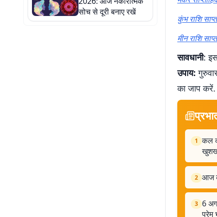
2026: आज नकारात्मक
सोच से दूरी बनाए रखें
कुंभ राशि साप
मीन राशि साप्
सावधानी
: इस
उपाय:
गुरुवा
का जाप करें
प्रभा
कल क
1
खुशख
आज क
2
6 अग
3
प्रेम