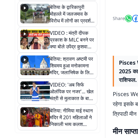
पुल
बेतिया के द्वारिकापुरी
मोहल्ले में जलजमाव के
Share
विरोध में लोगों का प्रदर्शन,
स्थायी समाधान की मांग
VIDEO : मंत्री दीपक
प्रकाश के MLC बनने पर
क्या बोले उपेंद्र कुशवाहा,
सुनिए
बेतिया: श्रावण अष्टमी पर
Pisces 
शिवमय हुआ मनोकामना
2025 का द
मंदिर, जलाभिषेक के लिए
लगी लंबी कतारें
राशिफल.
VIDEO: 'अब सिर्फ
ओलंपिक पर नजर'... खेल
Pisces Wee
मंत्री से मुलाकात के बाद
रहेगा इसके बा
जैसमीन लंबोरिया का बड़ा
बेतिया: नीमिया माई स्थान
बयान
त्रिपाठी मी
मंदिर में 201 महिलाओं ने
निकाली भव्य कलश
मीन साप्
शोभायात्रा, शिवलिंग
प्राण-प्रतिष्ठा महोत्सव