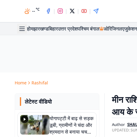
°C
|
|
|
|
--
होम
झारखण्ड
बिहार
उत्तर प्रदेश
पश्चिम बंगाल
ओरिजिनल
एजुकेशन
Home
Rashifal
मीन राश
लेटेस्ट वीडियो
आय के स्
योगापट्टी में बाढ़ से सड़क
डूबी, ग्रामीणों ने चंदा और
Author
SHA
UPDATED:
SUN
श्रमदान से बनाया चचरी