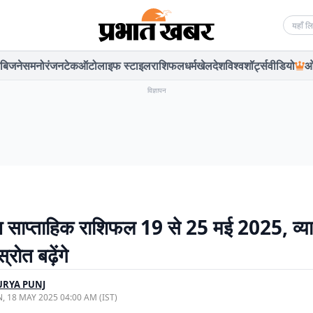
Searc
बिजनेस
मनोरंजन
टेक
ऑटो
लाइफ स्टाइल
राशिफल
धर्म
खेल
देश
विश्व
शॉर्ट्स
वीडियो
ओ
विज्ञापन
ि साप्ताहिक राशिफल 19 से 25 मई 2025, व्यापा
रोत बढ़ेंगे
URYA PUNJ
, 18 MAY 2025 04:00 AM (IST)