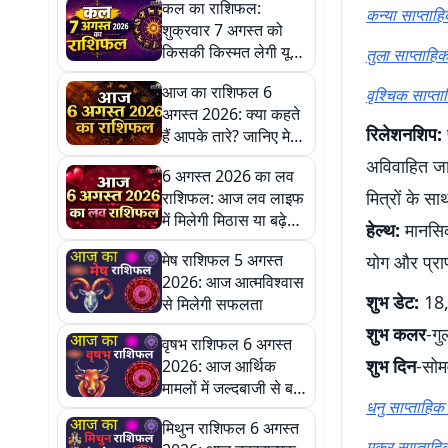
कल का राशिफल:
कन्या साप्ताह
शुक्रवार 7 अगस्त को
किसकी किस्मत लेगी यू-
तुला साप्ताहि
टर्न और किसे मिलेगी बड़ी
आज का राशिफल 6
वृश्चिक साप्ता
खुशखबरी?
अगस्त 2026: क्या कहते
रिलेशनशिप:
हैं आपके तारे? जानिए मेष
से मीन का पूरा हाल
अविवाहित जात
6 अगस्त 2026 का लव
मित्रों के स
राशिफल: आज लव लाइफ
में मिलेगी मिठास या बढ़ेगी
हेल्थ:
मानसिक स
गलतफहमी? जानें प्रेम
मेष राशिफल 5 अगस्त
योग और प्राण
भविष्यफल
2026: आज आत्मविश्वास
शुभ डेट:
18,
से मिलेगी सफलता
शुभ कलर
-गु
वृषभ राशिफल 6 अगस्त
शुभ दिन
-सोम
2026: आज आर्थिक
मामलों में जल्दबाजी से बचें
धनु साप्ताहि
और सोच-समझकर निर्णय
मिथुन राशिफल 6 अगस्त
लें
मकर साप्ताहिक