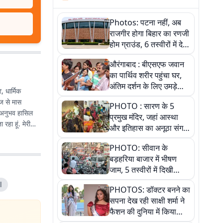
Photos: पटना नहीं, अब
राजगीर होगा बिहार का रणजी
होम ग्राउंड, 6 तस्वीरों में देखें
नए स्टेडियम की पूरी कहानी
औरंगाबाद : बीएसएफ जवान
का पार्थिव शरीर पहुंचा घर,
अंतिम दर्शन के लिए उमड़े
, धार्मिक
लोग
ेज से मास
PHOTO : सारण के 5
का अनुभव हासिल
प्रमुख मंदिर, जहां आस्था
हा हूं. मेरी
और इतिहास का अनूठा संगम,
तस्वीरों में जानिए
PHOTO: सीवान के
बड़हरिया बाजार में भीषण
जाम, 5 तस्वीरों में दिखी
अव्यवस्था
l
PHOTOS: डॉक्टर बनने का
सपना देख रही साक्षी शर्मा ने
फैशन की दुनिया में किया
कमाल,जानिए बेगूसराय की