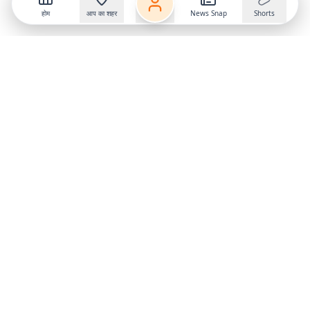
होम
आप का शहर
News Snap
Shorts
Follow us on
X
Download Mobile App
State
›
Jharkhand
›
Hindi News
Gumla News
Bihar News
Dumka News
Delhi News
Ranchi News
Odisha News
Bokaro News