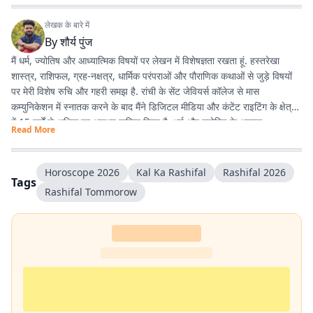
लेखक के बारे में
By
शौर्य पुंज
मैं धर्म, ज्योतिष और आध्यात्मिक विषयों पर लेखन में विशेषज्ञता रखता हूं. हस्तरेखा
शास्त्र, राशिफल, ग्रह-नक्षत्र, धार्मिक परंपराओं और पौराणिक कथाओं से जुड़े विषयों
पर मेरी विशेष रुचि और गहरी समझ है. रांची के सेंट जेवियर्स कॉलेज से मास
कम्युनिकेशन में स्नातक करने के बाद मैंने डिजिटल मीडिया और कंटेंट राइटिंग के क्षेत्र
में 15 वर्षों से अधिक का अनुभव हासिल किया है. धर्म और ज्योतिष के अलावा
Read More
एंटरटेनमेंट, लाइफस्टाइल और शिक्षा जैसे विषयों पर भी लगातार लेखन करता रहा हूं.
मेरी कोशिश रहती है कि जटिल विषयों को आसान, रोचक और भरोसेमंद तरीके से पाठकों
तक पहुंचाया जाए.
Horoscope 2026
Kal Ka Rashifal
Rashifal 2026
Tags
Rashifal Tommorow