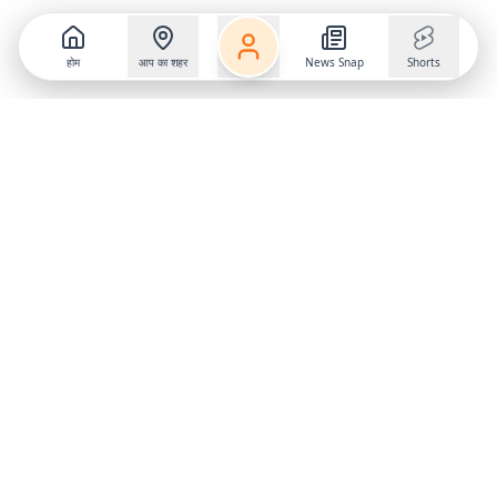
होम
आप का शहर
News Snap
Shorts
Follow us on
X
Download Mobile App
State
›
Jharkhand
›
Hindi News
Gumla News
Bihar News
Dumka News