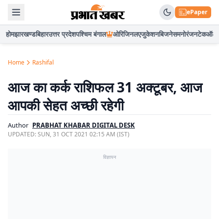
ePaper
होम
झारखण्ड
बिहार
उत्तर प्रदेश
पश्चिम बंगाल
ओरिजिनल
एजुकेशन
बिजनेस
मनोरंजन
टेक
ऑटो
Home
Rashifal
आज का कर्क राशिफल 31 अक्टूबर, आज
आपकी सेहत अच्छी रहेगी
Author
PRABHAT KHABAR DIGITAL DESK
UPDATED:
SUN, 31 OCT 2021 02:15 AM (IST)
विज्ञापन