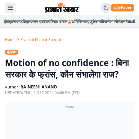
ePaper
होम
झारखण्ड
बिहार
उत्तर प्रदेश
पश्चिम बंगाल
ओरिजिनल
एजुकेशन
बिजनेस
मनोरंजन
टेक
ऑटो
Home
Prabhat Khabar Special
एलीट
Motion of no confidence : बिना
सरकार के फ्रांस, कौन संभालेगा राज?
Author
RAJNEESH ANAND
UPDATED:
THU, 5 DEC 2024 04:06 PM (IST)
विज्ञापन