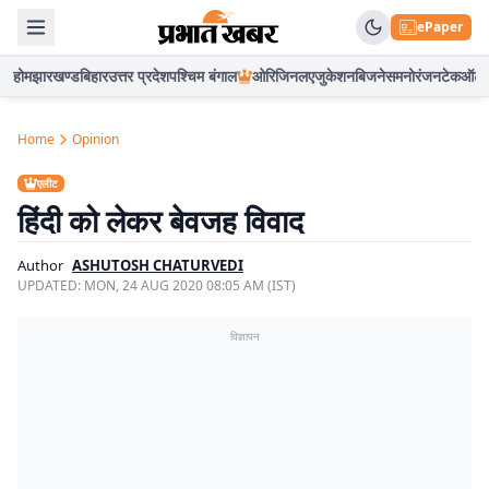
ePaper
होम
झारखण्ड
बिहार
उत्तर प्रदेश
पश्चिम बंगाल
ओरिजिनल
एजुकेशन
बिजनेस
मनोरंजन
टेक
ऑटो
Home
Opinion
एलीट
हिंदी को लेकर बेवजह विवाद
Author
ASHUTOSH CHATURVEDI
UPDATED:
MON, 24 AUG 2020 08:05 AM (IST)
विज्ञापन