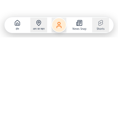
होम
आप का शहर
News Snap
Shorts
Follow us on
X
Download Mobile App
State
›
Jharkhand
›