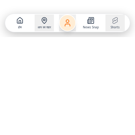
होम
आप का शहर
News Snap
Shorts
Follow us on
X
Download Mobile App
State
›
Jharkhand
›
Hindi News
Gumla News