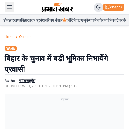
ePaper
होम
झारखण्ड
बिहार
उत्तर प्रदेश
पश्चिम बंगाल
ओरिजिनल
एजुकेशन
बिजनेस
मनोरंजन
टेक
ऑटो
Home
Opinion
एलीट
बिहार के चुनाव में बड़ी भूमिका निभायेंगे
प्रवासी
Author
उमेश चतुर्वेदी
UPDATED:
WED, 29 OCT 2025 01:36 PM (IST)
विज्ञापन