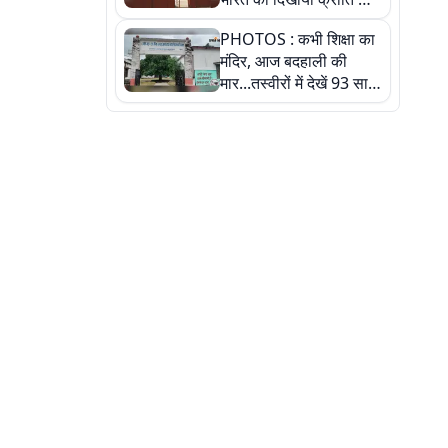
रास्ता: तस्वीरों में देखिए
PHOTOS : कभी शिक्षा का
मंदिर, आज बदहाली की
मार...तस्वीरों में देखें 93 साल
पुराने इस हाई स्कूल की
हकीकत