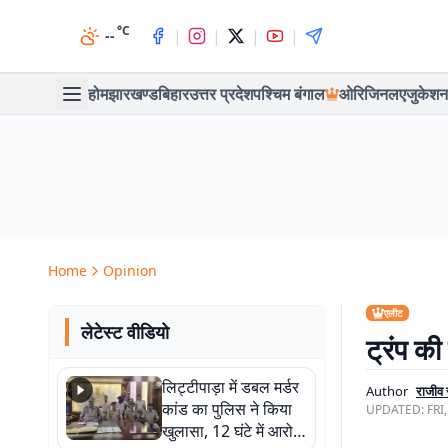
°C
|
|
|
|
--
होम
झारखण्ड
बिहार
उत्तर प्रदेश
पश्चिम बंगाल
ओरिजिनल
एजुकेशन
Home
Opinion
एलीट
लेटेस्ट वीडियो
ट्रंप की
लिट्टीपाड़ा में डबल मर्डर
Author
राजीव 
कांड का पुलिस ने किया
UPDATED:
FRI
खुलासा, 12 घंटे में आरोपी