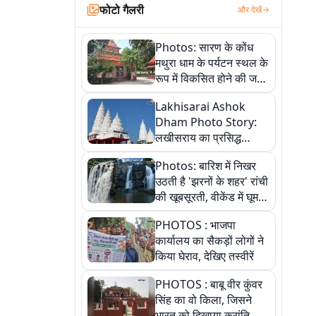
फोटो गैलरी
और देखें
Photos: सारण के कोंध
मथुरा धाम के पर्यटन स्थल के
रूप में विकसित होने की जगी
आस, 9 तस्वीरों में देखें पूरी
Lakhisarai Ashok
कहानी
Dham Photo Story:
लखीसराय का प्रसिद्ध
अशोक धाम—आस्था,
Photos: बारिश में निखर
श्रृंगार, अनुष्ठान और
उठती है 'झरनों के शहर' रांची
अलौकिक संध्या आरती के
की खूबसूरती, वीकेंड में घूम
विहंगम दृश्य
आएं ये 5 वादियां
PHOTOS : भाजपा
कार्यालय का सैकड़ों लोगों ने
किया घेराव, देखिए तस्वीरें
PHOTOS : बाबू वीर कुंवर
सिंह का वो किला, जिसने
भारत को दिखाया क्रांति का