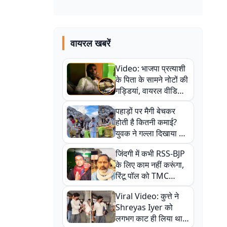
वायरल खबरें
Video: भाजपा प्रत्याशी
के पिता के सामने नोटों की
गड्डियां, वायरल वीडियो
से राजनीति में उबाल,
पहाड़ों पर मैगी बेचकर
अजित महतो बोले- TMC
होती है कितनी कमाई?
की गंदी चाल
युवक ने गल्ला दिखाया तो
नौकरी वालों के खड़े हो गए
जिंदगी में कभी RSS-BJP
कान
के लिए काम नहीं करूंगा,
रिंटू पॉल को TMC
ऑफिस में ले जाकर पीटा,
Viral Video: कुत्ते ने
Video वायरल
Shreyas Iyer को
लगभग काट ही लिया था,