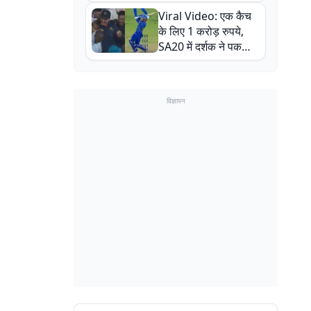
न्यूजीलैंड सीरीज से पहले
Viral Video: एक कैच
बाल-बाल बचे
के लिए 1 करोड़ रुपये,
SA20 में दर्शक ने पकड़ा
एक हाथ से गजब का कैच
विज्ञापन