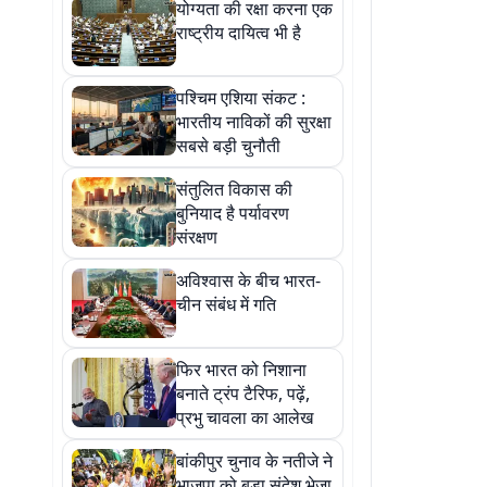
योग्यता की रक्षा करना एक
राष्ट्रीय दायित्व भी है
पश्चिम एशिया संकट :
भारतीय नाविकों की सुरक्षा
सबसे बड़ी चुनौती
संतुलित विकास की
बुनियाद है पर्यावरण
संरक्षण
अविश्वास के बीच भारत-
चीन संबंध में गति
फिर भारत को निशाना
बनाते ट्रंप टैरिफ, पढ़ें,
प्रभु चावला का आलेख
बांकीपुर चुनाव के नतीजे ने
भाजपा को बड़ा संदेश भेजा