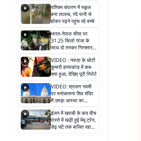
गिरफ्तार
पश्चिम चंपारण में स्कूल
बना तालाब, गंदे पानी से
होकर पढ़ने पहुंच रहे बच्चे
भारत-नेपाल सीमा पर
31.25 किलो गांजा के
साथ दो तस्कर गिरफ्तार,
नेपाली नंबर की बाइक
VIDEO : नवादा के छोटी
जब्त
कुमारी हत्याकांड में कब-
क्या हुआ, देखिए पूरी रिपोर्ट
VIDEO: श्रावण नवमी
पर मनोकामना शिव मंदिर
में उमड़ा आस्था का
सैलाब, हर-हर महादेव के
इंजन में खराबी के बाद बीच
जयघोष से गूंजा परिसर
रास्ते में खड़ी हुई मेमू ट्रेन,
डेढ़ घंटे तक बाधित रहा
आवागमन