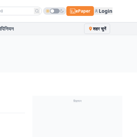
h news
Login
ePaper
पिनियन
शहर चुनें
विज्ञापन