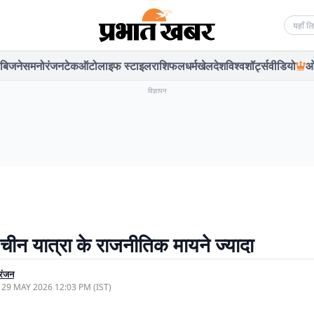
Searc
बिजनेस
मनोरंजन
टेक
ऑटो
लाइफ स्टाइल
राशिफल
धर्म
खेल
देश
विश्व
शॉर्ट्स
वीडियो
ओ
विज्ञापन
 चीन यात्रा के राजनीतिक मायने ज्यादा
रंजन
, 29 MAY 2026 12:03 PM (IST)