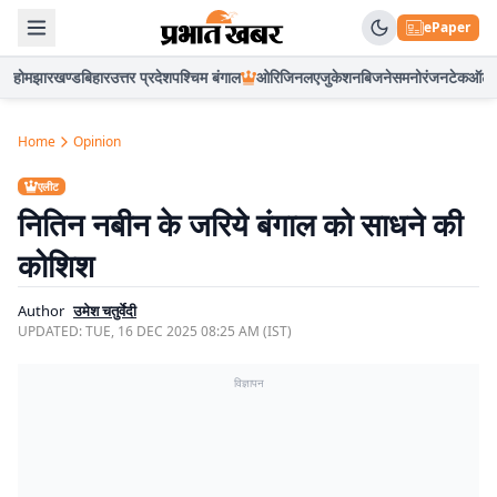
ePaper
होम
झारखण्ड
बिहार
उत्तर प्रदेश
पश्चिम बंगाल
ओरिजिनल
एजुकेशन
बिजनेस
मनोरंजन
टेक
ऑटो
Home
Opinion
एलीट
नितिन नबीन के जरिये बंगाल को साधने की
कोशिश
Author
उमेश चतुर्वेदी
UPDATED:
TUE, 16 DEC 2025 08:25 AM (IST)
विज्ञापन