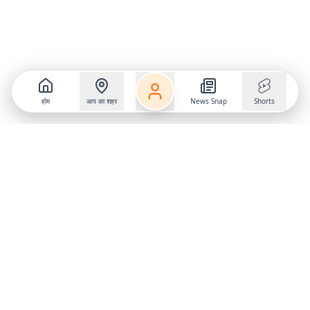
होम
आप का शहर
News Snap
Shorts
Follow us on
X
Download Mobile App