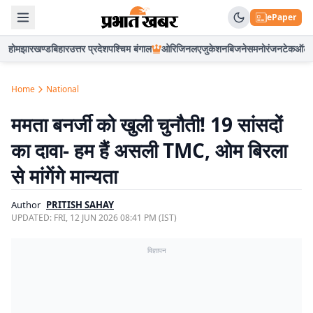
ePaper
होम
झारखण्ड
बिहार
उत्तर प्रदेश
पश्चिम बंगाल
ओरिजिनल
एजुकेशन
बिजनेस
मनोरंजन
टेक
ऑटो
Home
National
ममता बनर्जी को खुली चुनौती! 19 सांसदों
का दावा- हम हैं असली TMC, ओम बिरला
से मांगेंगे मान्यता
Author
PRITISH SAHAY
UPDATED:
FRI, 12 JUN 2026 08:41 PM (IST)
विज्ञापन