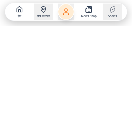
होम
आप का शहर
News Snap
Shorts
Follow us on
X
Download Mobile App
State
›
Jharkhand
›
Hindi News
Gumla News
Bihar News
Dumka News