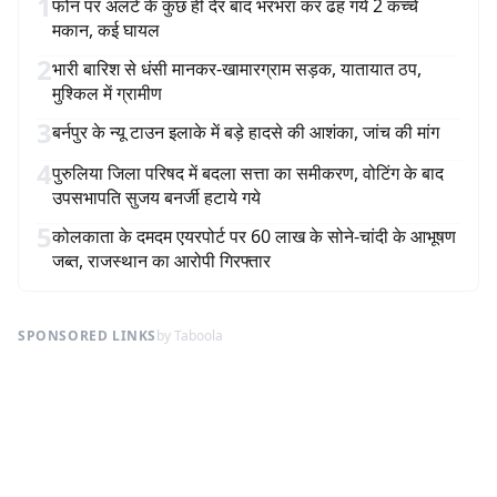
1
फोन पर अलर्ट के कुछ ही देर बाद भरभरा कर ढह गये 2 कच्चे
मकान, कई घायल
2
भारी बारिश से धंसी मानकर-खामारग्राम सड़क, यातायात ठप,
मुश्किल में ग्रामीण
3
बर्नपुर के न्यू टाउन इलाके में बड़े हादसे की आशंका, जांच की मांग
4
पुरुलिया जिला परिषद में बदला सत्ता का समीकरण, वोटिंग के बाद
उपसभापति सुजय बनर्जी हटाये गये
5
कोलकाता के दमदम एयरपोर्ट पर 60 लाख के सोने-चांदी के आभूषण
जब्त, राजस्थान का आरोपी गिरफ्तार
SPONSORED LINKS
by Taboola