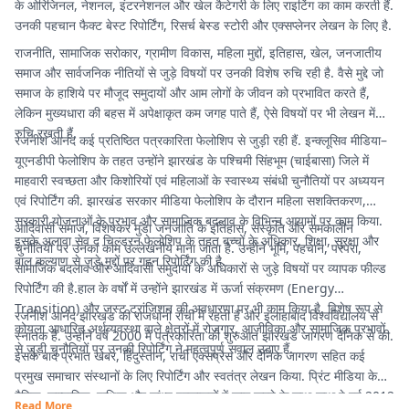
के ओरिजिनल, नेशनल, इंटरनेशनल और खेल कैटेगरी के लिए राइटिंग का काम करती हैं.
उनकी पहचान फैक्ट बेस्ट रिपोर्टिंग, रिसर्च बेस्ड स्टोरी और एक्सप्लेनर लेखन के लिए है.
राजनीति, सामाजिक सरोकार, ग्रामीण विकास, महिला मुद्दों, इतिहास, खेल, जनजातीय
समाज और सार्वजनिक नीतियों से जुड़े विषयों पर उनकी विशेष रुचि रही है. वैसे मुद्दे जो
समाज के हाशिये पर मौजूद समुदायों और आम लोगों के जीवन को प्रभावित करते हैं,
लेकिन मुख्यधारा की बहस में अपेक्षाकृत कम जगह पाते हैं, ऐसे विषयों पर भी लेखन में
रुचि रखती हैं.
रजनीश आनंद कई प्रतिष्ठित पत्रकारिता फेलोशिप से जुड़ी रही हैं. इन्क्लूसिव मीडिया–
यूएनडीपी फेलोशिप के तहत उन्होंने झारखंड के पश्चिमी सिंहभूम (चाईबासा) जिले में
माहवारी स्वच्छता और किशोरियों एवं महिलाओं के स्वास्थ्य संबंधी चुनौतियों पर अध्ययन
एवं रिपोर्टिंग की. झारखंड सरकार मीडिया फेलोशिप के दौरान महिला सशक्तिकरण,
सरकारी योजनाओं के प्रभाव और सामाजिक बदलाव के विभिन्न आयामों पर काम किया.
आदिवासी समाज, विशेषकर मुंडा जनजाति के इतिहास, संस्कृति और समकालीन
इसके अलावा सेव द चिल्ड्रन फेलोशिप के तहत बच्चों के अधिकार, शिक्षा, सुरक्षा और
चुनौतियों पर उनका काम उल्लेखनीय माना जाता है. उन्होंने भूमि, पहचान, परंपरा,
बाल कल्याण से जुड़े मुद्दों पर गहन रिपोर्टिंग की है.
सामाजिक बदलाव और आदिवासी समुदायों के अधिकारों से जुड़े विषयों पर व्यापक फील्ड
रिपोर्टिंग की है.हाल के वर्षों में उन्होंने झारखंड में ऊर्जा संक्रमण (Energy
Transition) और जस्ट ट्रांजिशन की अवधारणा पर भी काम किया है. विशेष रूप से
रजनीश आनंद झारखंड की राजधानी रांची में रहती हैं और इलाहाबाद विश्वविद्यालय से
कोयला आधारित अर्थव्यवस्था वाले क्षेत्रों में रोजगार, आजीविका और सामाजिक प्रभावों
स्नातक हैं. उन्होंने वर्ष 2000 में पत्रकारिता की शुरुआत झारखंड जागरण दैनिक से की.
से जुड़ी चुनौतियों पर उनकी रिपोर्टिंग ने महत्वपूर्ण सवाल उठाए हैं.
इसके बाद प्रभात खबर, हिंदुस्तान, रांची एक्सप्रेस और दैनिक जागरण सहित कई
प्रमुख समाचार संस्थानों के लिए रिपोर्टिंग और स्वतंत्र लेखन किया. प्रिंट मीडिया के
दैनिक, साप्ताहिक, पाक्षिक और सांध्य प्रकाशनों में काम करने के साथ-साथ वे वर्ष 2012
Read More