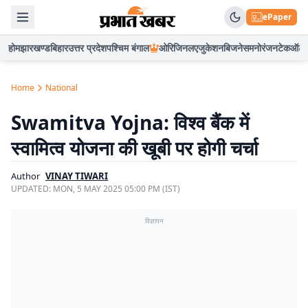
ePaper
होम
झारखण्ड
बिहार
उत्तर प्रदेश
पश्चिम बंगाल
ओरिजिनल
एजुकेशन
बिजनेस
मनोरंजन
टेक
ऑटो
Home
National
Swamitva Yojna: विश्व बैंक में
स्वामित्व योजना की खूबी पर होगी चर्चा
Author
VINAY TIWARI
UPDATED:
MON, 5 MAY 2025 05:00 PM (IST)
विज्ञापन