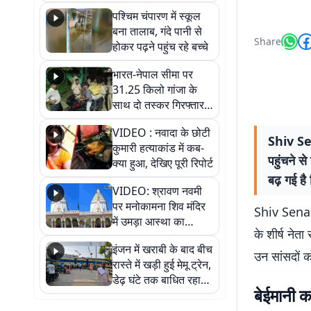
गिरफ्तार
पश्चिम चंपारण में स्कूल
बना तालाब, गंदे पानी से
Share
होकर पढ़ने पहुंच रहे बच्चे
भारत-नेपाल सीमा पर
31.25 किलो गांजा के
साथ दो तस्कर गिरफ्तार,
नेपाली नंबर की बाइक
VIDEO : नवादा के छोटी
जब्त
Shiv Sen
कुमारी हत्याकांड में कब-
पहुंचने स
क्या हुआ, देखिए पूरी रिपोर्ट
बढ़ गई है
VIDEO: श्रावण नवमी
पर मनोकामना शिव मंदिर
Shiv Sena U
में उमड़ा आस्था का
के शीर्ष नेत
सैलाब, हर-हर महादेव के
इंजन में खराबी के बाद बीच
जयघोष से गूंजा परिसर
उन सांसदों क
रास्ते में खड़ी हुई मेमू ट्रेन,
डेढ़ घंटे तक बाधित रहा
बेईमानी कर
आवागमन