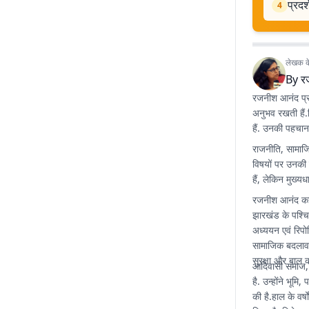
प्रदर
4
लेखक के 
By
र
रजनीश आनंद प्रभा
अनुभव रखती हैं
हैं. उनकी पहचान फ
राजनीति, सामाजि
विषयों पर उनकी व
हैं, लेकिन मुख्यध
रजनीश आनंद कई प्
झारखंड के पश्चिम
अध्ययन एवं रिप
सामाजिक बदलाव क
सुरक्षा और बाल कल्
आदिवासी समाज, 
है. उन्होंने भूम
की है.हाल के वर