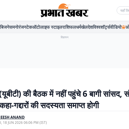
Searc
बिजनेस
मनोरंजन
टेक
ऑटो
लाइफ स्टाइल
राशिफल
धर्म
खेल
देश
विश्व
शॉर्ट्स
वीडियो
ओ
विज्ञापन
यूबीटी) की बैठक में नहीं पहुंचे 6 बागी सांसद, 
कहा-गद्दारों की सदस्यता समाप्त होगी
NEESH ANAND
, 18 JUN 2026 06:06 PM (IST)