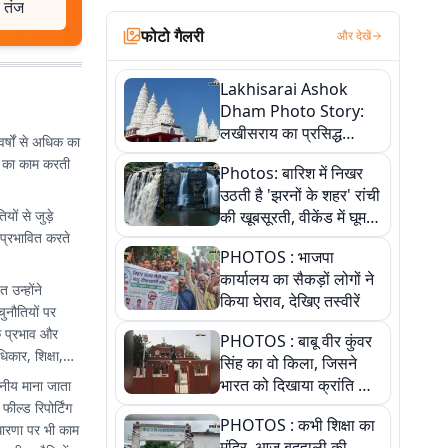
र तंज
फोटो गैलरी
और देखें
Lakhisarai Ashok
Dham Photo Story:
लखीसराय का प्रसिद्ध
र्षों से अधिक का
अशोक धाम—आस्था,
ग का काम करती
Photos: बारिश में निखर
श्रृंगार, अनुष्ठान और
उठती है 'झरनों के शहर' रांची
अलौकिक संध्या आरती के
की खूबसूरती, वीकेंड में घूम
ों से जुड़े
विहंगम दृश्य
आएं ये 5 वादियां
 प्रभावित करते
PHOTOS : भाजपा
कार्यालय का सैकड़ों लोगों ने
 उन्होंने
किया घेराव, देखिए तस्वीरें
चुनौतियों पर
े प्रभाव और
PHOTOS : बाबू वीर कुंवर
कार, शिक्षा,
सिंह का वो किला, जिसने
भारत को दिखाया क्रांति का
नीय माना जाता
रास्ता: तस्वीरों में देखिए
ील्ड रिपोर्टिंग
PHOTOS : कभी शिक्षा का
वधारणा पर भी काम
मंदिर, आज बदहाली की