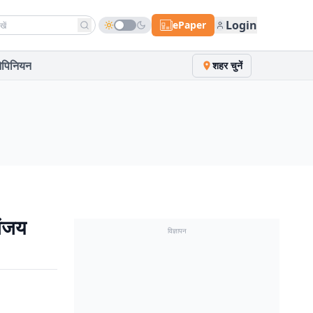
h news
Login
ePaper
पिनियन
शहर चुनें
संजय
विज्ञापन