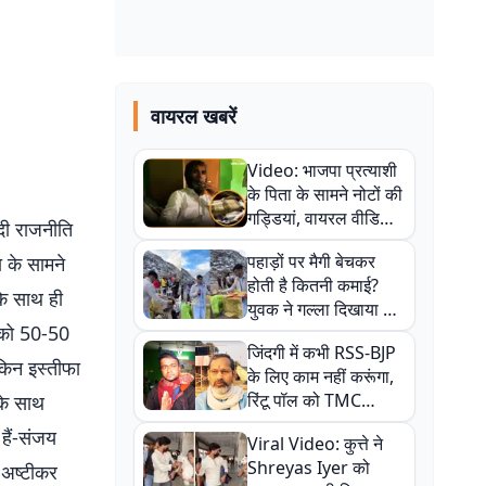
वायरल खबरें
Video: भाजपा प्रत्याशी
के पिता के सामने नोटों की
गड्डियां, वायरल वीडियो
दी राजनीति
से राजनीति में उबाल,
पहाड़ों पर मैगी बेचकर
ा के सामने
अजित महतो बोले- TMC
होती है कितनी कमाई?
की गंदी चाल
के साथ ही
युवक ने गल्ला दिखाया तो
ं को 50-50
नौकरी वालों के खड़े हो गए
जिंदगी में कभी RSS-BJP
कान
ेकिन इस्तीफा
के लिए काम नहीं करूंगा,
रिंटू पॉल को TMC
 के साथ
ऑफिस में ले जाकर पीटा,
हैं-संजय
Viral Video: कुत्ते ने
Video वायरल
Shreyas Iyer को
 अष्टीकर