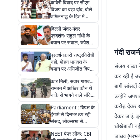
कावेरी विवाद पर सीएम
विजय का बड़ा दांव, बोले-
तमिलनाडु के हित में
अपमान भी सह लूंगा
दिल्ली जंतर-मंतर
प्रदर्शनः राहुल गांधी के
बयान पर सवाल, रुपेश
पाण्डेय ने कहा- संस्थाओं
गंदी राजन
प्रदर्शनकारी राष्ट्रविरोधी
पर सवाल खड़े करना
नहीं, मोहन भागवत के
गलत
संजय राउत न
बयान पर अभिजीत दिपके
का बीजेपी पर तंज
कर रही है उस
कार मिली, सवार गायब...
बागी सांसदों
रामबन में आखिर कौन थे
नाके से भागने वाले संदिग्ध
उन्होंने अपश
लोग?
करोड़ देकर ख
Parliament : विपक्ष के
हंगामे से दिनभर ठप रही
देकर जाएं. इ
संसद, लोकसभा से
धोखेबाजी नही
MSME संशोधन विधेयक
NEET पेपर लीक: CBI
पास
जाधव (परभणी