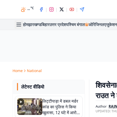
°C
|
|
|
|
--
होम
झारखण्ड
बिहार
उत्तर प्रदेश
पश्चिम बंगाल
ओरिजिनल
एजुकेशन
Home
National
शिवसेना(
लेटेस्ट वीडियो
राउत ने 
लिट्टीपाड़ा में डबल मर्डर
कांड का पुलिस ने किया
Author
RAJ
UPDATED:
THU
खुलासा, 12 घंटे में आरोपी