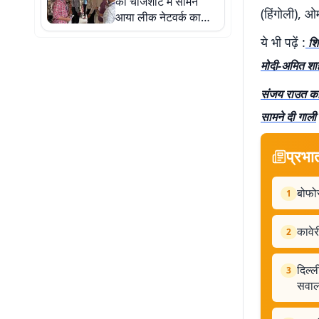
की चार्जशीट में सामने
(हिंगोली), ओ
आया लीक नेटवर्क का
मोडस ऑपरेंडी
ये भी पढ़ें :
शिव
मोदी-अमित शा
संजय राउत का 
सामने दी गाली
प्रभा
बोफोर
1
कावेर
2
दिल्ल
3
सवाल