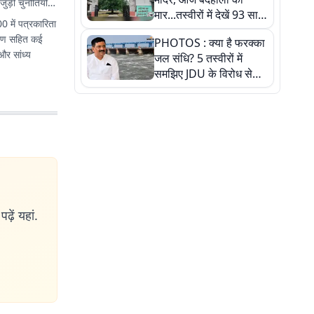
ुड़ी चुनौतियों
मार...तस्वीरों में देखें 93 साल
0 में पत्रकारिता
पुराने इस हाई स्कूल की
ागरण सहित कई
PHOTOS : क्या है फरक्का
हकीकत
और सांध्य
जल संधि? 5 तस्वीरों में
समझिए JDU के विरोध से
लेकर बिहार पर असर तक
पूरी कहानी
ढ़ें यहां.