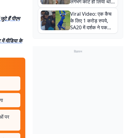
लगभग काट ही लिया था,
न्यूजीलैंड सीरीज से पहले
Viral Video: एक कैच
बाल-बाल बचे
ुटे हैं पीएम
के लिए 1 करोड़ रुपये,
SA20 में दर्शक ने पकड़ा
एक हाथ से गजब का कैच
में मीडिया के
विज्ञापन
गा
ाओं पर