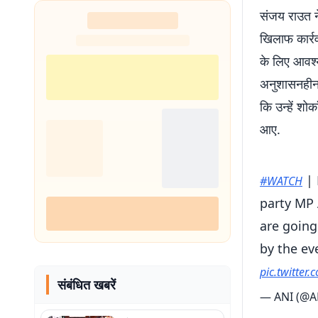
संजय राउत ने
खिलाफ कार्र
के लिए आवश्य
अनुशासनहीनता
कि उन्हें शो
आए.
| 
#WATCH
party MP 
are going
by the ev
pic.twitter
संबंधित खबरें
— ANI (@A