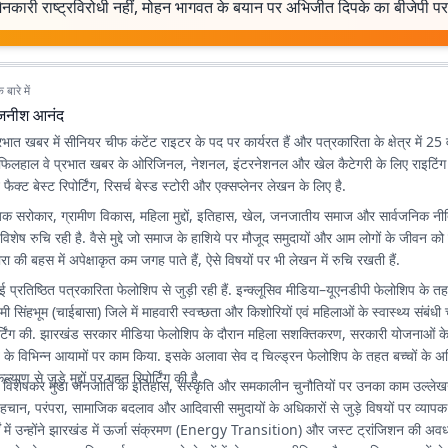
्शनकारी राष्ट्रविरोधी नहीं, मोहन भागवत के बयान पर अभिजीत दिपके का बीजेपी प
बारे में
जनीश आनंद
त खबर में सीनियर चीफ कंटेंट राइटर के पद पर कार्यरत हैं और पत्रकारिता के क्षेत्र में 25 व
.फिलहाल वे प्रभात खबर के ओरिजिनल, नेशनल, इंटरनेशनल और खेल कैटेगरी के लिए राइटिं
ैक्ट बेस्ट रिपोर्टिंग, रिसर्च बेस्ड स्टोरी और एक्सप्लेनर लेखन के लिए है.
क सरोकार, ग्रामीण विकास, महिला मुद्दों, इतिहास, खेल, जनजातीय समाज और सार्वजनिक नीतिय
िशेष रुचि रही है. वैसे मुद्दे जो समाज के हाशिये पर मौजूद समुदायों और आम लोगों के जीवन को
ारा की बहस में अपेक्षाकृत कम जगह पाते हैं, ऐसे विषयों पर भी लेखन में रुचि रखती हैं.
रतिष्ठित पत्रकारिता फेलोशिप से जुड़ी रही हैं. इन्क्लूसिव मीडिया–यूएनडीपी फेलोशिप के तहत
ी सिंहभूम (चाईबासा) जिले में माहवारी स्वच्छता और किशोरियों एवं महिलाओं के स्वास्थ्य संबंधी 
ोर्टिंग की. झारखंड सरकार मीडिया फेलोशिप के दौरान महिला सशक्तिकरण, सरकारी योजनाओं क
े विभिन्न आयामों पर काम किया. इसके अलावा सेव द चिल्ड्रन फेलोशिप के तहत बच्चों के अधि
याण से जुड़े मुद्दों पर गहन रिपोर्टिंग की है.
विशेषकर मुंडा जनजाति के इतिहास, संस्कृति और समकालीन चुनौतियों पर उनका काम उल्लेख
ि, पहचान, परंपरा, सामाजिक बदलाव और आदिवासी समुदायों के अधिकारों से जुड़े विषयों पर व्यापक फ
्षों में उन्होंने झारखंड में ऊर्जा संक्रमण (Energy Transition) और जस्ट ट्रांजिशन की अ