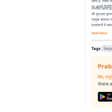
किया है. विशेष र
पर उनकी रिपोर्टिं
रजनीश आनंद झारखं
की शुरुआत झारख
प्रमुख समाचार सं
प्रकाशनों में का
Read More
Tags
Sanj
Prab
देश
,
एजु
रोजाना की