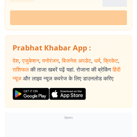
Prabhat Khabar App :
देश
,
एजुकेशन
,
मनोरंजन
,
बिजनेस अपडेट
,
धर्म
,
क्रिकेट
,
राशिफल
की ताजा खबरें पढ़ें यहां. रोजाना की ब्रेकिंग
हिंदी
न्यूज
और लाइव न्यूज कवरेज के लिए डाउनलोड करिए
विज्ञापन