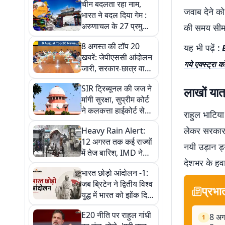
चीन बदलता रहा नाम,
जवाब देने को
भारत ने बदल दिया गेम :
अरुणाचल के 27 प्रमुख
की समय सीमा 
जगहों की मैपिंग
8 अगस्त की टॉप 20
यह भी पढ़ें :
खबरें: जेपीएससी आंदोलन
गये एक्स्ट्रा 
जारी, सरकार-छात्र वार्ता
बेनतीजा! संसद में सियासी
SIR ट्रिब्यूनल की जज ने
लाखों यात
संग्राम,शाह-बिड़ला की
मांगी सुरक्षा, सुप्रीम कोर्ट
बंद कमरे में मीटिंग से बढ़ी
ने कलकत्ता हाईकोर्ट से
हलचल
राहुल भाटिया
कही ये बात
लेकर सरकार 
Heavy Rain Alert:
12 अगस्त तक कई राज्यों
नयी उड़ान ड्य
में तेज बारिश, IMD ने
देशभर के हव
बताया कहां बरसेंगे सबसे
भारत छोड़ो आंदोलन -1:
ज्यादा बादल
जब ब्रिटेन ने द्वितीय विश्व
प्रभा
युद्ध में भारत को झोंक दिया
गया, पर आजादी पर चुप
E20 नीति पर राहुल गांधी
रही
8 अगस
1