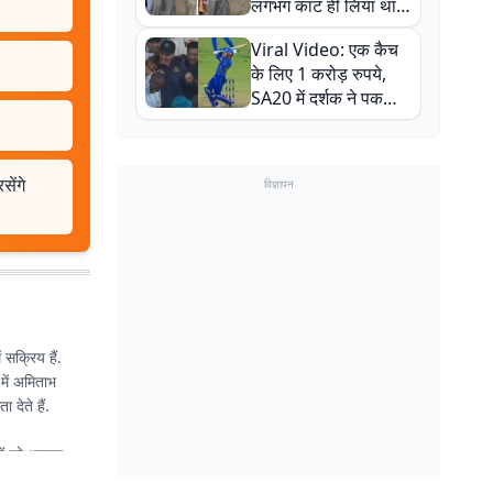
लगभग काट ही लिया था,
न्यूजीलैंड सीरीज से पहले
Viral Video: एक कैच
बाल-बाल बचे
के लिए 1 करोड़ रुपये,
SA20 में दर्शक ने पकड़ा
एक हाथ से गजब का कैच
ेंगे
विज्ञापन
सक्रिय हैं.
 में अमिताभ
देते हैं.
रों को आसान,
िपोर्ट कीं.