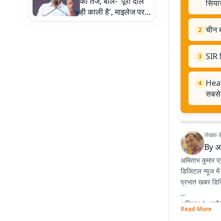
का तंज, बोले- 'पूरी दाल
सियास
ही काली है', माइलेज पर
क्या बोली सरकार?
चीन ब
2
SIR ट
3
Heavy
4
सबसे
लेखक के 
By
अ
अमिताभ कुमार प्
डिजिटल न्यूज में
प्रभात खबर डिजि
अमिताभ 1 अप्रै
Read More
रोचक और आम लोगो