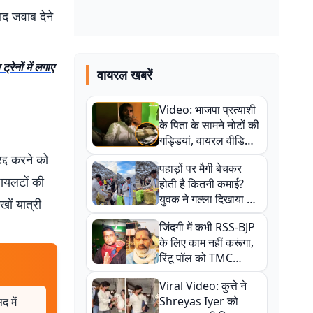
ाद जवाब देने
ेनों में लगाए
वायरल खबरें
Video: भाजपा प्रत्याशी
के पिता के सामने नोटों की
गड्डियां, वायरल वीडियो
से राजनीति में उबाल,
द्द करने को
पहाड़ों पर मैगी बेचकर
अजित महतो बोले- TMC
पायलटों की
होती है कितनी कमाई?
की गंदी चाल
युवक ने गल्ला दिखाया तो
खों यात्री
नौकरी वालों के खड़े हो गए
जिंदगी में कभी RSS-BJP
कान
के लिए काम नहीं करूंगा,
रिंटू पॉल को TMC
ऑफिस में ले जाकर पीटा,
Viral Video: कुत्ते ने
Video वायरल
Shreyas Iyer को
 में