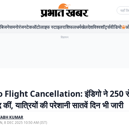
Searc
बिजनेस
मनोरंजन
टेक
ऑटो
लाइफ स्टाइल
राशिफल
धर्म
खेल
देश
विश्व
शॉर्ट्स
वीडियो
ओ
विज्ञापन
 Flight Cancellation: इंडिगो ने 250 
द्द कीं, यात्रियों की परेशानी सातवें दिन भी जारी
TABH KUMAR
, 8 DEC 2025 10:50 AM (IST)