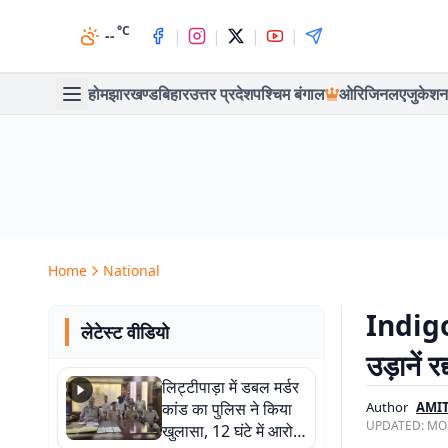
°C
|
|
|
|
--
होम
झारखण्ड
बिहार
उत्तर प्रदेश
पश्चिम बंगाल
ओरिजिनल
एजुकेशन
Home
National
Indigo
लेटेस्ट वीडियो
उड़ानें र
लिट्टीपाड़ा में डबल मर्डर
कांड का पुलिस ने किया
Author
AMI
UPDATED:
MON
खुलासा, 12 घंटे में आरोपी