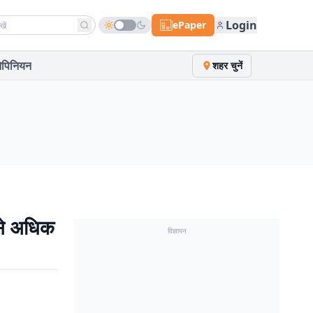
h news
Login
ePaper
पिनियन
शहर चुनें
से अधिक
विज्ञापन