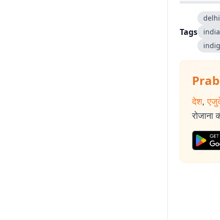
खासकर ‘पंचायतनाम
delhi
प्रभात खबर से 
Tags
india
साथ-साथ झारखंड 
indig
और राजनीतिक हल
amitabh.ku
Prab
देश
,
एजु
रोजाना की