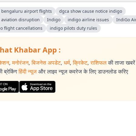
ा’ के लिए गांवों में जाकर की गई ग्रामीण रिपोर्टिंग करियर का यादगार अनुभव है.
 bengaluru airport flights
dgca show cause notice indigo
जुड़ने के बाद कई बड़े चुनाव कवर करने का अनुभव मिला. 2014, 2019 और 2024 के लोकस
 aviation disruption
Indigo
indigo airline issues
IndiGo Ai
विधानसभा चुनावों (2014, 2019 और 2024) की भी ग्राउंड रिपोर्टिंग की है. चुनावी माहौल, ज
o flight cancellations
indigo pilots duty rules
चल को करीब से समझना रिपोर्टिंग की खास पहचान रही है. 📩 संपर्क :
mar@prabhatkhabar.in
hat Khabar App :
केशन
,
मनोरंजन
,
बिजनेस अपडेट
,
धर्म
,
क्रिकेट
,
राशिफल
की ताजा खबरें प
 ब्रेकिंग
हिंदी न्यूज
और लाइव न्यूज कवरेज के लिए डाउनलोड करिए