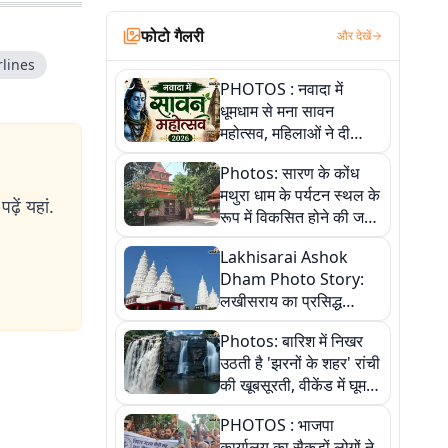
फोटो गैलरी
और देखें
भा चुनाव के
rlines
नता के मुद्दे
PHOTOS : नवादा में
धूमधाम से मना सावन
महोत्सव, महिलाओं ने दी
सांस्कृतिक प्रस्तुतियां
Photos: सारण के कोंध
मथुरा धाम के पर्यटन स्थल के
ढ़ें यहां.
रूप में विकसित होने की जगी
आस, 9 तस्वीरों में देखें पूरी
Lakhisarai Ashok
कहानी
Dham Photo Story:
लखीसराय का प्रसिद्ध
अशोक धाम—आस्था,
Photos: बारिश में निखर
श्रृंगार, अनुष्ठान और
उठती है 'झरनों के शहर' रांची
अलौकिक संध्या आरती के
की खूबसूरती, वीकेंड में घूम
विहंगम दृश्य
आएं ये 5 वादियां
PHOTOS : भाजपा
कार्यालय का सैकड़ों लोगों ने