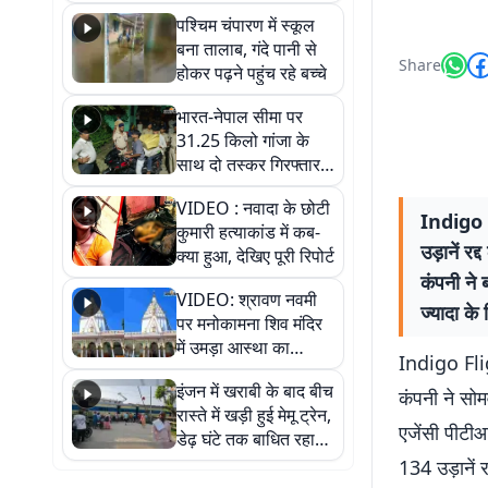
गिरफ्तार
पश्चिम चंपारण में स्कूल
बना तालाब, गंदे पानी से
Share
होकर पढ़ने पहुंच रहे बच्चे
भारत-नेपाल सीमा पर
31.25 किलो गांजा के
साथ दो तस्कर गिरफ्तार,
नेपाली नंबर की बाइक
VIDEO : नवादा के छोटी
जब्त
Indigo F
कुमारी हत्याकांड में कब-
उड़ानें रद
क्या हुआ, देखिए पूरी रिपोर्ट
कंपनी ने 
VIDEO: श्रावण नवमी
ज्यादा के
पर मनोकामना शिव मंदिर
में उमड़ा आस्था का
Indigo Fligh
सैलाब, हर-हर महादेव के
इंजन में खराबी के बाद बीच
जयघोष से गूंजा परिसर
कंपनी ने सोम
रास्ते में खड़ी हुई मेमू ट्रेन,
एजेंसी पीटीआ
डेढ़ घंटे तक बाधित रहा
आवागमन
134 उड़ानें 