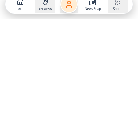
होम
आप का शहर
News Snap
Shorts
Follow us on
X
Download Mobile App
State
›
Jharkhand
›
Hindi News
Gumla News
Bihar News
Dumka News
Delhi News
Ranchi News