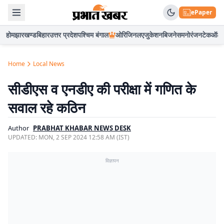
ePaper
होम
झारखण्ड
बिहार
उत्तर प्रदेश
पश्चिम बंगाल
ओरिजिनल
एजुकेशन
बिजनेस
मनोरंजन
टेक
ऑटो
Home
Local News
सीडीएस व एनडीए की परीक्षा में गणित के
सवाल रहे कठिन
Author
PRABHAT KHABAR NEWS DESK
UPDATED:
MON, 2 SEP 2024 12:58 AM (IST)
विज्ञापन