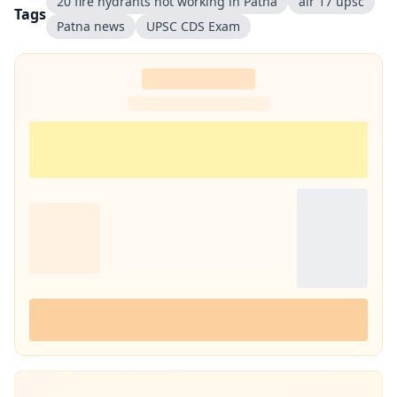
20 fire hydrants not working in Patna
air 17 upsc
Tags
Patna news
UPSC CDS Exam