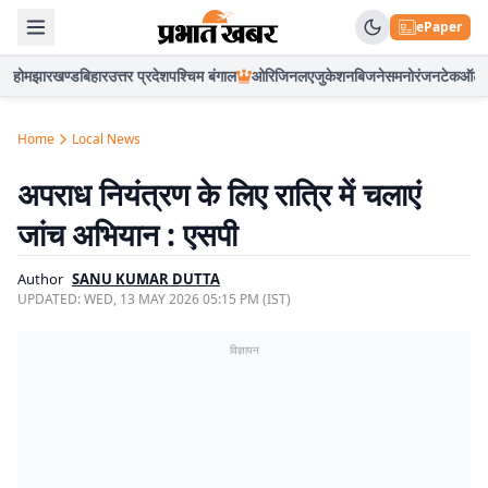
ePaper
होम
झारखण्ड
बिहार
उत्तर प्रदेश
पश्चिम बंगाल
ओरिजिनल
एजुकेशन
बिजनेस
मनोरंजन
टेक
ऑटो
Home
Local News
अपराध नियंत्रण के लिए रात्रि में चलाएं
जांच अभियान : एसपी
Author
SANU KUMAR DUTTA
UPDATED:
WED, 13 MAY 2026 05:15 PM (IST)
विज्ञापन