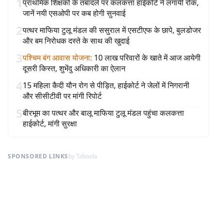
1
प्राथमिक शिक्षकों के तबादले पर कलकत्ता हाईकोर्ट ने लगायी रोक,
जानें नयी एसओपी पर कब होगी सुनवाई
2
पत्थर माफिया टुलू मंडल की ससुराल में एसटीएफ के छापे, बुलडोजर
और बम निरोधक दस्ते के साथ की खुदाई
3
पश्चिम बंग आवास योजना
:
10 लाख परिवारों के खाते में आज आयेगी
दूसरी किस्त, शुभेंदु अधिकारी का ऐलान
4
15 महिला कैदी यौन रोग से पीड़ित, हाईकोर्ट ने जेलों में निगरानी
और सीसीटीवी पर मांगी रिपोर्ट
5
बीरभूम का पत्थर और बालू माफिया टुलू मंडल पहुंचा कलकत्ता
हाईकोर्ट, मांगी सुरक्षा
SPONSORED LINKS
by Taboola