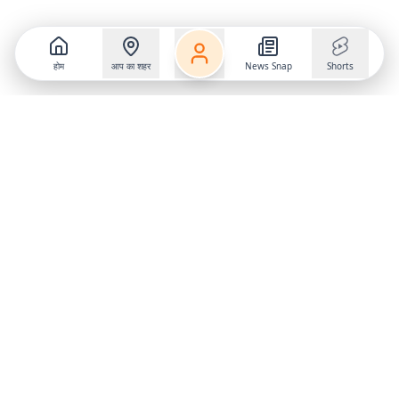
होम
आप का शहर
News Snap
Shorts
Follow us on
X
Download Mobile App
State
›
Jharkhand
›
Hindi News
Gumla News