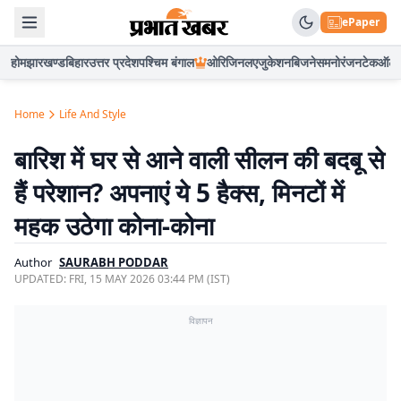
ePaper
होम
झारखण्ड
बिहार
उत्तर प्रदेश
पश्चिम बंगाल
ओरिजिनल
एजुकेशन
बिजनेस
मनोरंजन
टेक
ऑटो
Home
Life And Style
बारिश में घर से आने वाली सीलन की बदबू से
हैं परेशान? अपनाएं ये 5 हैक्स, मिनटों में
महक उठेगा कोना-कोना
Author
SAURABH PODDAR
UPDATED:
FRI, 15 MAY 2026 03:44 PM (IST)
विज्ञापन