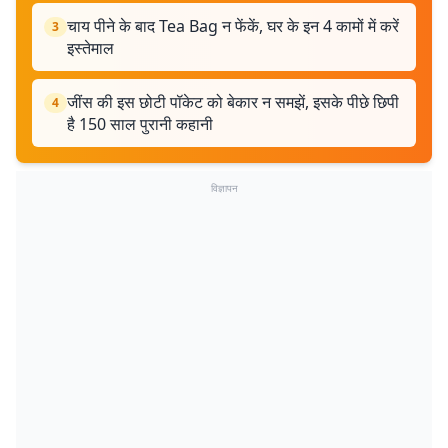
चाय पीने के बाद Tea Bag न फेंकें, घर के इन 4 कामों में करें
3
इस्तेमाल
जींस की इस छोटी पॉकेट को बेकार न समझें, इसके पीछे छिपी
4
है 150 साल पुरानी कहानी
विज्ञापन