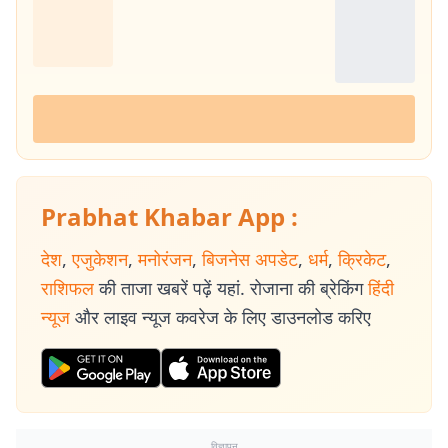
Prabhat Khabar App :
देश
,
एजुकेशन
,
मनोरंजन
,
बिजनेस अपडेट
,
धर्म
,
क्रिकेट
,
राशिफल
की ताजा खबरें पढ़ें यहां. रोजाना की ब्रेकिंग
हिंदी
न्यूज
और लाइव न्यूज कवरेज के लिए डाउनलोड करिए
विज्ञापन