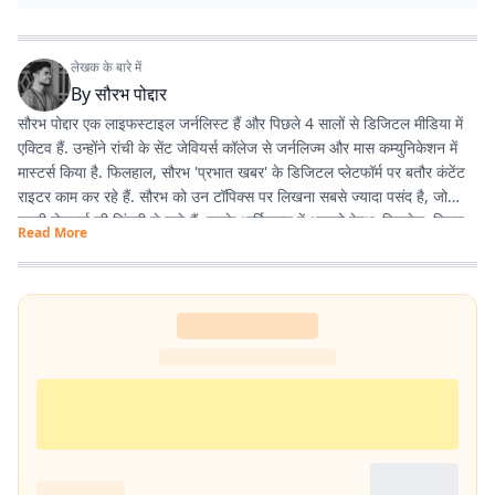
लेखक के बारे में
By
सौरभ पोद्दार
सौरभ पोद्दार एक लाइफस्टाइल जर्नलिस्ट हैं और पिछले 4 सालों से डिजिटल मीडिया में
एक्टिव हैं. उन्होंने रांची के सेंट जेवियर्स कॉलेज से जर्नलिज्म और मास कम्युनिकेशन में
मास्टर्स किया है. फिलहाल, सौरभ 'प्रभात खबर' के डिजिटल प्लेटफॉर्म पर बतौर कंटेंट
राइटर काम कर रहे हैं. सौरभ को उन टॉपिक्स पर लिखना सबसे ज्यादा पसंद है, जो
हमारी रोजमर्रा की जिंदगी से जुड़े हैं. उनके आर्टिकल्स में आपको हेल्थ, फिटनेस, स्किन-
Read More
हेयर केयर, पेरेंटिंग, हेल्दी रेसिपीज, घरेलू नुस्खे, रिलेशनशिप और वास्तु शास्त्र जैसी
उपयोगी जानकारियां मिलेंगी. फिटनेस और अच्छी सेहत सौरभ की निजी जिंदगी का भी
अहम हिस्सा हैं. वे जिन विषयों पर लिखते हैं, उन्हें अपनी रूटीन में फॉलो भी करते हैं.
उनका मानना है कि जब आप किसी चीज को खुद एक्सपीरियंस करते हैं, तभी दूसरों तक
सही और प्रैक्टिकल जानकारी पहुंचा सकते हैं. उनकी हमेशा यही कोशिश रहती है कि वे
ट्रेंडिंग टॉपिक्स पर बिल्कुल आसान और आम बोलचाल की हिंदी में लिखें, ताकि हर पाठक
उसे आसानी से समझ सके. यही वजह है कि उनके लिखे आर्टिकल्स काफी एंगेजिंग और
SEO-फ्रेंडली होते हैं.