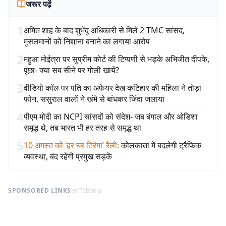
जरूर पढ़ें
1
अमित शाह के बाद शुभेंदु अधिकारी से मिले 2 TMC सांसद,
मुसलमानों को निशाना बनाने का लगाया आरोप
2
महुआ मोईत्रा पर सुप्रीम कोर्ट की टिप्पणी से भड़के अभिजीत दीपके,
पूछा- क्या सब सीने पर गोली खायें?
3
वीडियो कॉल पर पति का अफेयर देख कटिहार की महिला ने तोड़ा
फोन, ससुराल वालों ने खंभे से बांधकर जिंदा जलाया
4
पीएम मोदी का NCPI सांसदों को संदेश- जब बंगाल और ओडिशा
समृद्ध थे, तब भारत भी हर तरह से समृद्ध था
5
10 अगस्त को ‘हर घर तिरंगा’ रैली
:
कोलकाता में बदलेगी ट्रैफिक
व्यवस्था, बंद रहेंगी प्रमुख सड़कें
SPONSORED LINKS
by Taboola