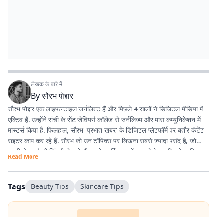
लेखक के बारे में
By
सौरभ पोद्दार
सौरभ पोद्दार एक लाइफस्टाइल जर्नलिस्ट हैं और पिछले 4 सालों से डिजिटल मीडिया में
एक्टिव हैं. उन्होंने रांची के सेंट जेवियर्स कॉलेज से जर्नलिज्म और मास कम्युनिकेशन में
मास्टर्स किया है. फिलहाल, सौरभ 'प्रभात खबर' के डिजिटल प्लेटफॉर्म पर बतौर कंटेंट
राइटर काम कर रहे हैं. सौरभ को उन टॉपिक्स पर लिखना सबसे ज्यादा पसंद है, जो
हमारी रोजमर्रा की जिंदगी से जुड़े हैं. उनके आर्टिकल्स में आपको हेल्थ, फिटनेस, स्किन-
Read More
हेयर केयर, पेरेंटिंग, हेल्दी रेसिपीज, घरेलू नुस्खे, रिलेशनशिप और वास्तु शास्त्र जैसी
उपयोगी जानकारियां मिलेंगी. फिटनेस और अच्छी सेहत सौरभ की निजी जिंदगी का भी
अहम हिस्सा हैं. वे जिन विषयों पर लिखते हैं, उन्हें अपनी रूटीन में फॉलो भी करते हैं.
Tags
Beauty Tips
Skincare Tips
उनका मानना है कि जब आप किसी चीज को खुद एक्सपीरियंस करते हैं, तभी दूसरों तक
सही और प्रैक्टिकल जानकारी पहुंचा सकते हैं. उनकी हमेशा यही कोशिश रहती है कि वे
ट्रेंडिंग टॉपिक्स पर बिल्कुल आसान और आम बोलचाल की हिंदी में लिखें, ताकि हर पाठक