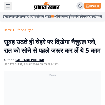
ePaper
होम
झारखण्ड
बिहार
उत्तर प्रदेश
पश्चिम बंगाल
ओरिजिनल
एजुकेशन
बिजनेस
मनोरंजन
टेक
ऑटो
Home
Life And Style
सुबह उठते ही चेहरे पर दिखेगा नैचुरल ग्लो,
रात को सोने से पहले जरूर कर लें ये 5 काम
Author
SAURABH PODDAR
UPDATED:
FRI, 8 MAY 2026 09:05 PM (IST)
विज्ञापन