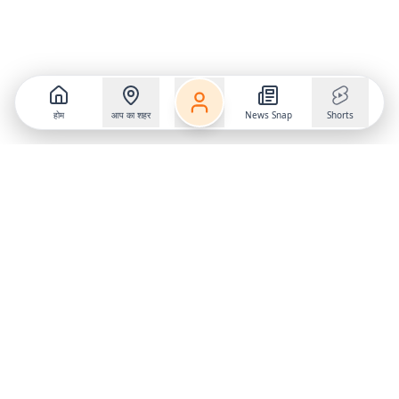
होम
आप का शहर
News Snap
Shorts
Follow us on
X
Download Mobile App