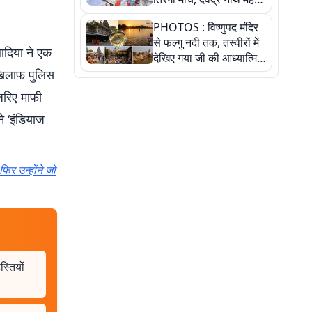
ने किया जल ग्रहण, देखें
PHOTOS : विष्णुपद मंदिर
तस्वीरें
से फल्गु नदी तक, तस्वीरों में
बादिया ने एक
देखिए गया जी की आध्यात्मिक
पहचान
 खिलाफ पुलिस
 जरिए माफी
ने ‘इंडियाज
िर उन्होंने जो
्तियों