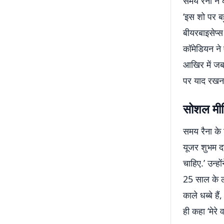
समय रैना ने 
‘इस शो पर ब
बीयरबाइसेप्
कॉमेडियन ने 
आखिर में जब 
पर याद रखना द
सोशल मीड
समय रैना के
यूजर शुभम दत्
चाहिए.’ उन्ह
25 साल के ल
काले धब्बे ह
ही कहा ‘मेरे