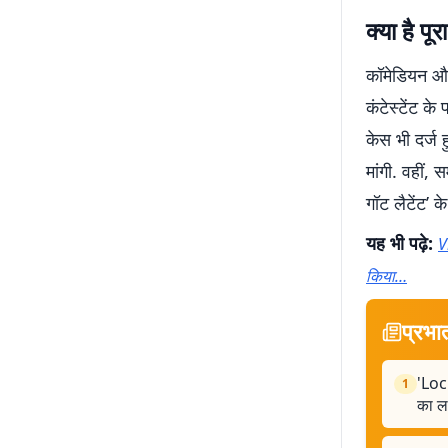
क्या है पू
कॉमेडियन और 
कंटेस्टेंट 
केस भी दर्ज 
मांगी. वहीं, 
गॉट लैटेंट’ क
यह भी पढ़े:
V
किया…
प्रभा
'Lock
1
का ल