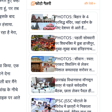
करते हुए कहा
फोटो गैलरी
और देखें
 हूं, पर तब
 इसके बाद
PHOTOS: बिहार के 4
प्रसिद्ध मंदिर, जहां दर्शन के
क हंसाया.
लिए देशभर से आते हैं
हा है मेरा,
श्रद्धालु, जानिए इनकी
PHOTOS : पहली सोमवारी
खासियत
पर शिवभक्ति में डूबा हाजीपुर,
सुबह-सुबह बाबा हरिहरनाथ
मंदिर पहुंचे तेजस्वी, 10
PHOTOS : सीवान : स्वत:
तस्वीरों में देखें नजारा
प्रकट शिवलिंग से लेकर
झा किया. एक
विशाल कमलदाह सरोवर तक,
ने देना
10 तस्वीरों में देखें ऐतिहासिक
झारखंड विधानसभा मॉनसून
महेंद्रनाथ मंदिर और घंटाघर
ी बार मैंने
सत्र से पहले सर्वदलीय
की गाथा
आंख के नीचे
बैठक, छाता लेकर पैदल ही
सत्ता पक्ष की मीटिंग में पहुंचे
 माइक पर आते
JPSC-JSSC घोटाले के
सीएम, देखें तस्वीरें
विरोध में छात्रों ने निकाला
तिरंगा मार्च, देवेंद्र नाथ महतो