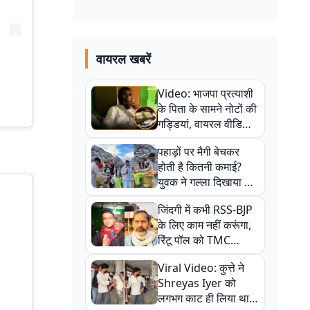
वायरल खबरें
Video: भाजपा प्रत्याशी
के पिता के सामने नोटों की
गड्डियां, वायरल वीडियो
से राजनीति में उबाल,
पहाड़ों पर मैगी बेचकर
अजित महतो बोले- TMC
होती है कितनी कमाई?
की गंदी चाल
युवक ने गल्ला दिखाया तो
नौकरी वालों के खड़े हो गए
जिंदगी में कभी RSS-BJP
कान
के लिए काम नहीं करूंगा,
रिंटू पॉल को TMC
ऑफिस में ले जाकर पीटा,
Viral Video: कुत्ते ने
Video वायरल
Shreyas Iyer को
लगभग काट ही लिया था,