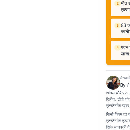
मौत स
2
एक्सा
83 की
3
जाती
पवन स
4
लाख क
लेखक के 
By
श
शीतल चौबे प्रभा
रिलीज, टीवी शो
एंटरटेनमेंट खबर
किसी फिल्म का 
एंटरटेनमेंट इंड
सिर्फ जानकारी द