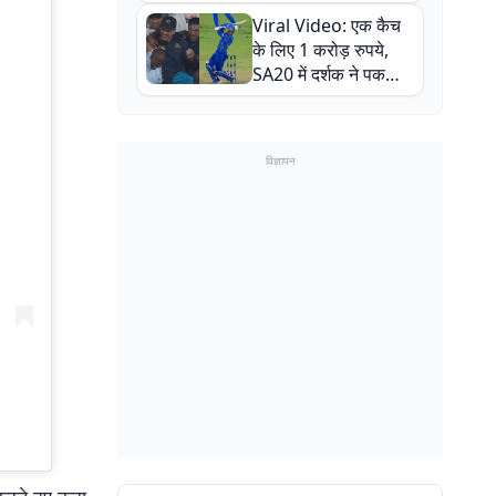
न्यूजीलैंड सीरीज से पहले
Viral Video: एक कैच
बाल-बाल बचे
के लिए 1 करोड़ रुपये,
SA20 में दर्शक ने पकड़ा
एक हाथ से गजब का कैच
विज्ञापन