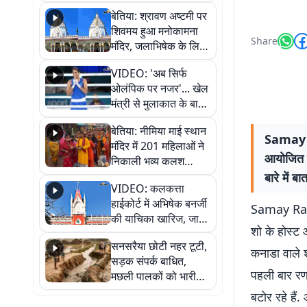
सुनिए
बेतिया: श्रावण अष्टमी पर
शिवमय हुआ मनोकामना
Share
मंदिर, जलाभिषेक के लिए
लगी लंबी कतारें
VIDEO: 'अब सिर्फ
ओलंपिक पर नजर'... खेल
मंत्री से मुलाकात के बाद
जैसमीन लंबोरिया का बड़ा
बेतिया: नीमिया माई स्थान
बयान
Samay Ra
मंदिर में 201 महिलाओं ने
आयोजित शो
निकाली भव्य कलश
शोभायात्रा, शिवलिंग
बारे में ब
VIDEO: कलकत्ता
प्राण-प्रतिष्ठा महोत्सव
हाईकोर्ट में अभिषेक बनर्जी
शुरू
Samay Raina:
की याचिका खारिज, जानें
शो के होस्ट 
क्या है पूरा मामला
सनसरैया छोटी नहर टूटी,
कनाडा वाले शो
सड़क संपर्क बाधित,
पहली बार रण
मछली पालकों को भारी
नुकसान
बटोर रहे हैं.