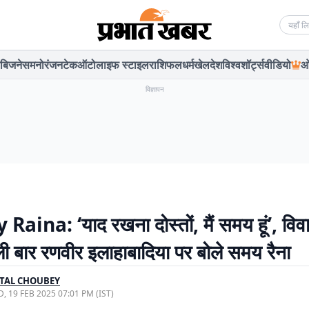
Searc
बिजनेस
मनोरंजन
टेक
ऑटो
लाइफ स्टाइल
राशिफल
धर्म
खेल
देश
विश्व
शॉर्ट्स
वीडियो
ओ
विज्ञापन
aina: ‘याद रखना दोस्तों, मैं समय हूं’, विव
ी बार रणवीर इलाहाबादिया पर बोले समय रैना
TAL CHOUBEY
, 19 FEB 2025 07:01 PM (IST)