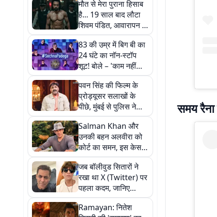
मौत से मेरा पुराना हिसाब
है... 19 साल बाद लौटा
शिवम पंडित, आवारापन 2
के ट्रेलर ने बढ़ाई
83 की उम्र में बिग बी का
एक्साइटमेंट
24 घंटे का नॉन-स्टॉप
शूट! बोले – 'काम नहीं
करता तो नौकरी चली
पवन सिंह की फिल्म के
जाती'
प्रोड्यूसर सलाखों के
समय रैना न
पीछे, मुंबई से पुलिस ने
दबोचा... करोड़ों नहीं 78
Salman Khan और
लाख के खेल में फंसे
उनकी बहन अलवीरा को
कोर्ट का समन, इस केस में
5 अक्टूबर को पेश होने का
जब बॉलीवुड सितारों ने
आदेश
रखा था X (Twitter) पर
पहला कदम, जानिए
किसके 'पहले ट्वीट' में
Ramayan: नितेश
क्या था खास