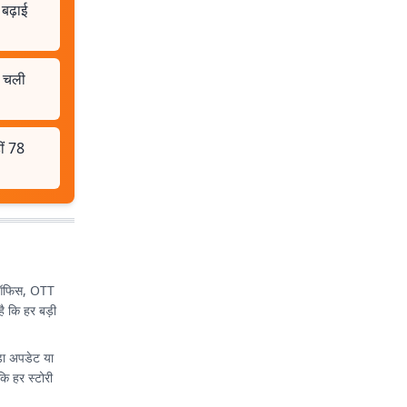
 बढ़ाई
ी चली
ीं 78
्स ऑफिस, OTT
ै कि हर बड़ी
़ा अपडेट या
ि हर स्टोरी