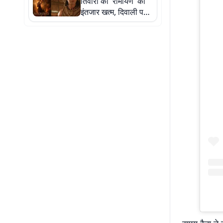
तिवारी की 'रामायण' का
इंतजार खत्म, दिवाली पर
इस दिन रिलीज होगा
पार्ट-1; इंग्लिश ट्रेलर भी
आउट