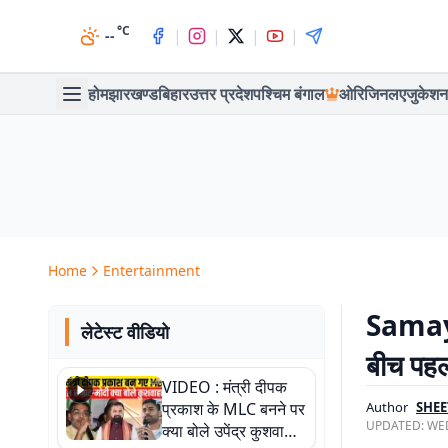
°C
|
|
|
|
--
होम
झारखण्ड
बिहार
उत्तर प्रदेश
पश्चिम बंगाल
ओरिजिनल
एजुकेशन
Home
Entertainment
Samay R
लेटेस्ट वीडियो
बीच पहल
VIDEO : मंत्री दीपक
प्रकाश के MLC बनने पर
Author
SHEE
UPDATED:
WED
क्या बोले उपेंद्र कुशवाहा,