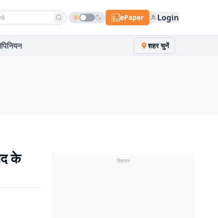
h news
Login
ePaper
पिनियन
शहर चुनें
ाद के
विज्ञापन