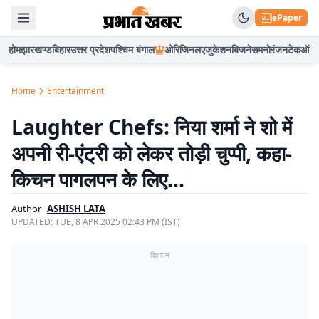
ePaper
होम
झारखण्ड
बिहार
उत्तर प्रदेश
पश्चिम बंगाल
ओरिजिनल
एजुकेशन
बिजनेस
मनोरंजन
टेक
ऑटो
Home
Entertainment
Laughter Chefs: निया शर्मा ने शो में
अपनी री-एंट्री को लेकर तोड़ी चुप्पी, कहा-
किचन पागलपन के लिए…
Author
ASHISH LATA
UPDATED:
TUE, 8 APR 2025 02:43 PM (IST)
विज्ञापन