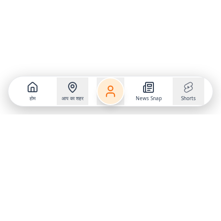
होम
आप का शहर
News Snap
Shorts
Follow us on
X
Download Mobile App