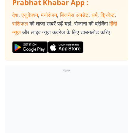
Prabhat Khabar App :
देश
,
एजुकेशन
,
मनोरंजन
,
बिजनेस अपडेट
,
धर्म
,
क्रिकेट
,
राशिफल
की ताजा खबरें पढ़ें यहां. रोजाना की ब्रेकिंग
हिंदी
न्यूज
और लाइव न्यूज कवरेज के लिए डाउनलोड करिए
विज्ञापन