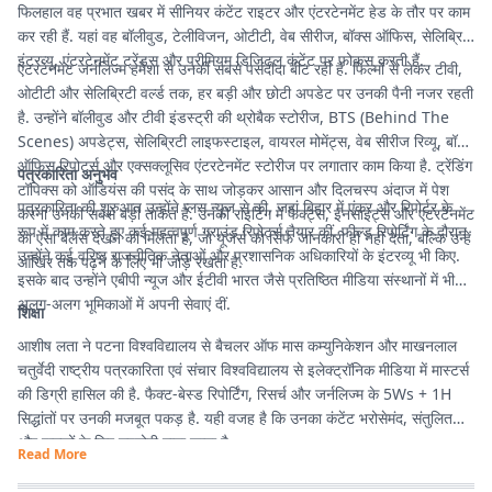
फिलहाल वह प्रभात खबर में सीनियर कंटेंट राइटर और एंटरटेनमेंट हेड के तौर पर काम
कर रही हैं. यहां वह बॉलीवुड, टेलीविजन, ओटीटी, वेब सीरीज, बॉक्स ऑफिस, सेलिब्रिटी
इंटरव्यू, एंटरटेनमेंट ट्रेंड्स और प्रीमियम डिजिटल कंटेंट पर फोकस करती हैं.
एंटरटेनमेंट जर्नलिज्म हमेशा से उनकी सबसे पसंदीदा बीट रही है. फिल्मों से लेकर टीवी,
ओटीटी और सेलिब्रिटी वर्ल्ड तक, हर बड़ी और छोटी अपडेट पर उनकी पैनी नजर रहती
है. उन्होंने बॉलीवुड और टीवी इंडस्ट्री की थ्रोबैक स्टोरीज, BTS (Behind The
Scenes) अपडेट्स, सेलिब्रिटी लाइफस्टाइल, वायरल मोमेंट्स, वेब सीरीज रिव्यू, बॉक्स
ऑफिस रिपोर्ट्स और एक्सक्लूसिव एंटरटेनमेंट स्टोरीज पर लगातार काम किया है. ट्रेंडिंग
पत्रकारिता अनुभव
टॉपिक्स को ऑडियंस की पसंद के साथ जोड़कर आसान और दिलचस्प अंदाज में पेश
पत्रकारिता की शुरुआत उन्होंने प्लस न्यूज से की, जहां बिहार में एंकर और रिपोर्टर के
करना उनकी सबसे बड़ी ताकत है. उनकी राइटिंग में फैक्ट्स, इनसाइट्स और एंटरटेनमेंट
रूप में काम करते हुए कई महत्वपूर्ण ग्राउंड रिपोर्ट्स तैयार कीं. फील्ड रिपोर्टिंग के दौरान
का ऐसा बैलेंस देखने को मिलता है, जो यूजर्स को सिर्फ जानकारी ही नहीं देता, बल्कि उन्हें
उन्होंने कई वरिष्ठ राजनीतिक नेताओं और प्रशासनिक अधिकारियों के इंटरव्यू भी किए.
आखिर तक पढ़ने के लिए भी जोड़े रखता है.
इसके बाद उन्होंने एबीपी न्यूज और ईटीवी भारत जैसे प्रतिष्ठित मीडिया संस्थानों में भी
अलग-अलग भूमिकाओं में अपनी सेवाएं दीं.
शिक्षा
आशीष लता ने पटना विश्वविद्यालय से बैचलर ऑफ मास कम्युनिकेशन और माखनलाल
चतुर्वेदी राष्ट्रीय पत्रकारिता एवं संचार विश्वविद्यालय से इलेक्ट्रॉनिक मीडिया में मास्टर्स
की डिग्री हासिल की है. फैक्ट-बेस्ड रिपोर्टिंग, रिसर्च और जर्नलिज्म के 5Ws + 1H
सिद्धांतों पर उनकी मजबूत पकड़ है. यही वजह है कि उनका कंटेंट भरोसेमंद, संतुलित
और पाठकों के लिए उपयोगी माना जाता है.
Read More