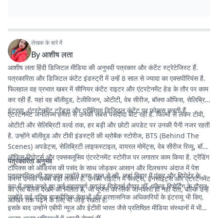
लेखक के बारे में
By
आशीष लता
आशीष लता हिंदी डिजिटल मीडिया की अनुभवी पत्रकार और कंटेंट स्ट्रेटेजिस्ट हैं.
पत्रकारिता और डिजिटल कंटेंट इंडस्ट्री में उन्हें 8 साल से ज्यादा का एक्सपीरियंस है.
फिलहाल वह प्रभात खबर में सीनियर कंटेंट राइटर और एंटरटेनमेंट हेड के तौर पर काम
कर रही हैं. यहां वह बॉलीवुड, टेलीविजन, ओटीटी, वेब सीरीज, बॉक्स ऑफिस, सेलिब्रिटी
इंटरव्यू, एंटरटेनमेंट ट्रेंड्स और प्रीमियम डिजिटल कंटेंट पर फोकस करती हैं.
एंटरटेनमेंट जर्नलिज्म हमेशा से उनकी सबसे पसंदीदा बीट रही है. फिल्मों से लेकर टीवी,
ओटीटी और सेलिब्रिटी वर्ल्ड तक, हर बड़ी और छोटी अपडेट पर उनकी पैनी नजर रहती
है. उन्होंने बॉलीवुड और टीवी इंडस्ट्री की थ्रोबैक स्टोरीज, BTS (Behind The
Scenes) अपडेट्स, सेलिब्रिटी लाइफस्टाइल, वायरल मोमेंट्स, वेब सीरीज रिव्यू, बॉक्स
ऑफिस रिपोर्ट्स और एक्सक्लूसिव एंटरटेनमेंट स्टोरीज पर लगातार काम किया है. ट्रेंडिंग
पत्रकारिता अनुभव
टॉपिक्स को ऑडियंस की पसंद के साथ जोड़कर आसान और दिलचस्प अंदाज में पेश
पत्रकारिता की शुरुआत उन्होंने प्लस न्यूज से की, जहां बिहार में एंकर और रिपोर्टर के
करना उनकी सबसे बड़ी ताकत है. उनकी राइटिंग में फैक्ट्स, इनसाइट्स और एंटरटेनमेंट
रूप में काम करते हुए कई महत्वपूर्ण ग्राउंड रिपोर्ट्स तैयार कीं. फील्ड रिपोर्टिंग के दौरान
का ऐसा बैलेंस देखने को मिलता है, जो यूजर्स को सिर्फ जानकारी ही नहीं देता, बल्कि उन्हें
उन्होंने कई वरिष्ठ राजनीतिक नेताओं और प्रशासनिक अधिकारियों के इंटरव्यू भी किए.
आखिर तक पढ़ने के लिए भी जोड़े रखता है.
इसके बाद उन्होंने एबीपी न्यूज और ईटीवी भारत जैसे प्रतिष्ठित मीडिया संस्थानों में भी