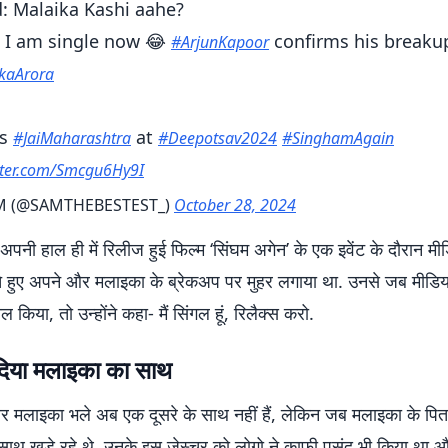
: Malaika Kashi aahe?
: I am single now 😂
confirms his breaku
#ArjunKapoor
kaArora
ts
at
#JaiMaharashtra
#Deepotsav2024
#SinghamAgain
itter.com/Smcgu6Hy9I
 (@SAMTHEBESTEST_)
October 28, 2024
अपनी हाल ही में रिलीज हुई फिल्म ‘सिंघम अगेन’ के एक इवेंट के दौरान मीड
 हुए अपने और मलाइका के ब्रेकअप पर मुहर लगाया था. उनसे जब मीडिय
वाल किया, तो उन्होंने कहा- मैं सिंगल हूं, रिलैक्स करो.
 दिया मलाइका का साथ
 मलाइका भले अब एक दूसरे के साथ नहीं हैं, लेकिन जब मलाइका के पित
 साथ खड़े रहे थे. उनके इस जेस्चर को लोगो ने काफी पसंद भी किया था 