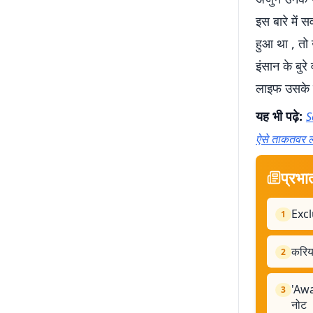
इस बारे में 
हुआ था , तो
इंसान के बुरे
लाइफ उसके ल
यह भी पढ़े:
S
ऐसे ताकतवर 
प्रभा
Exclu
1
करियर
2
'Awa
3
नोट