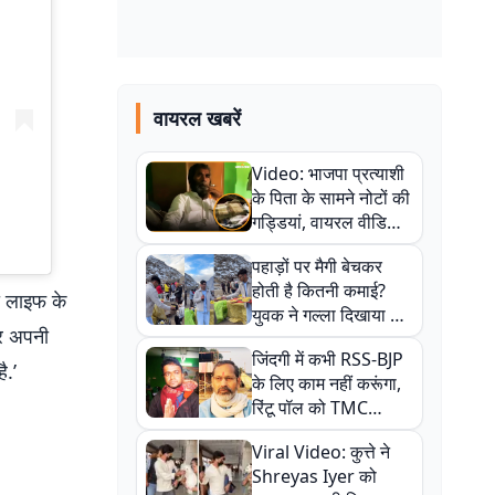
वायरल खबरें
Video: भाजपा प्रत्याशी
के पिता के सामने नोटों की
गड्डियां, वायरल वीडियो
से राजनीति में उबाल,
पहाड़ों पर मैगी बेचकर
अजित महतो बोले- TMC
होती है कितनी कमाई?
की गंदी चाल
री लाइफ के
युवक ने गल्ला दिखाया तो
 पर अपनी
नौकरी वालों के खड़े हो गए
जिंदगी में कभी RSS-BJP
कान
ै.’
के लिए काम नहीं करूंगा,
रिंटू पॉल को TMC
ऑफिस में ले जाकर पीटा,
Viral Video: कुत्ते ने
Video वायरल
Shreyas Iyer को