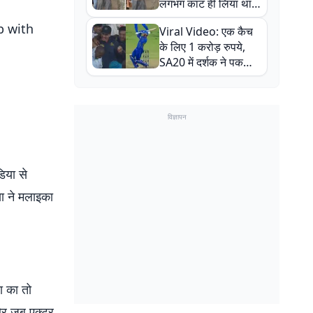
लगभग काट ही लिया था,
न्यूजीलैंड सीरीज से पहले
p with
Viral Video: एक कैच
बाल-बाल बचे
के लिए 1 करोड़ रुपये,
SA20 में दर्शक ने पकड़ा
एक हाथ से गजब का कैच
विज्ञापन
िया से
ा ने मलाइका
ा का तो
और जब एक्टर