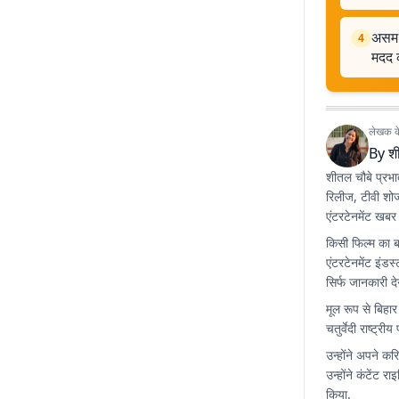
असम म
4
मदद 
लेखक के 
By
श
शीतल चौबे प्रभा
रिलीज, टीवी शो
एंटरटेनमेंट खबर
किसी फिल्म का 
एंटरटेनमेंट इंड
सिर्फ जानकारी द
मूल रूप से बिहार
चतुर्वेदी राष्ट्र
उन्होंने अपने कर
उन्होंने कंटें
किया.