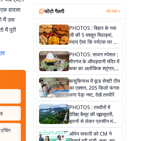
 एक हादसा
फोटो गैलरी
और देखें
 मैं उस
PHOTOS : बिहार के गया
 मैं पूरी
जी की 5 मशहूर मिठाइयां,
स्वाद ऐसा कि पर्यटक घर ले
जाना नहीं भूलते, तस्वीरों में
 जब
PHOTOS: सावन स्पेशल :
देखें
मीरगंज के औघड़दानी मंदिर में
बाबा का अलौकिक श्रृंगार,
तस्वीरों में देखें महादेव के कई
बासुकिनाथ में फूड सेफ्टी टीम
मनमोहक स्वरूप
का एक्शन, 205 किलो फंगस
लगा पेड़ा नष्ट, देखें तस्वीरें
PHOTOS : तस्वीरों में
ाह
देखिए कैमूर की खूबसूरती,
झरनों से लेकर प्राचीन मंदिरों
तक प्रकृति और आस्था का
 टचिंग
ओपेन सफारी को CM ने
अद्भुत संगम
दिखाई हरी झंडी, कहा- हम