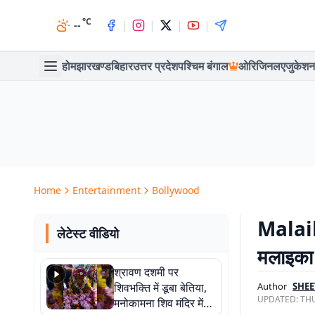
°C
|
|
|
|
--
होम
झारखण्ड
बिहार
उत्तर प्रदेश
पश्चिम बंगाल
ओरिजिनल
एजुकेशन
Home
Entertainment
Bollywood
Malaika
लेटेस्ट वीडियो
मलाइका न
श्रावण दशमी पर
शिवभक्ति में डूबा बेतिया,
Author
SHEE
UPDATED:
THU
मनोकामना शिव मंदिर में