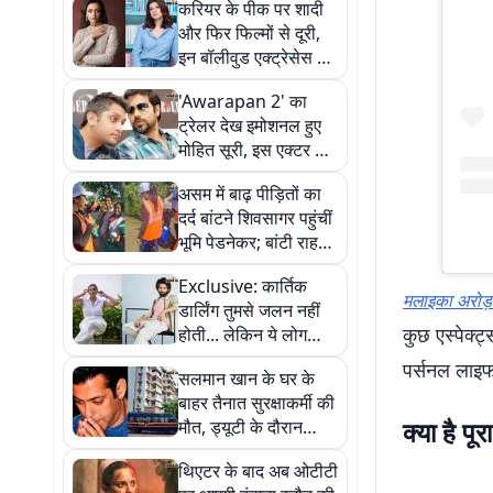
करियर के पीक पर शादी
और फिर फिल्मों से दूरी,
इन बॉलीवुड एक्ट्रेसेस ने
चुनी अलग राह
'Awarapan 2' का
ट्रेलर देख इमोशनल हुए
मोहित सूरी, इस एक्टर के
लिए लिखा हार्ट टचिंग नोट
असम में बाढ़ पीड़ितों का
दर्द बांटने शिवसागर पहुंचीं
भूमि पेडनेकर; बांटी राहत
सामग्री, लोगों से की मदद
Exclusive: कार्तिक
की अपील
मलाइका अरोड़
डार्लिंग तुमसे जलन नहीं
कुछ एस्पेक्ट्
होती... लेकिन ये लोग
लड़वाने पर लगे हैं
पर्सनल लाइफ 
सलमान खान के घर के
बाहर तैनात सुरक्षाकर्मी की
क्या है पू
मौत, ड्यूटी के दौरान
अचानक आया हार्ट अटैक
थिएटर के बाद अब ओटीटी