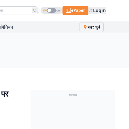
h news
Login
ePaper
पिनियन
शहर चुनें
 पर
विज्ञापन