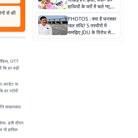
हाथियों के घरों में चले गए,
ोगों से की
देखें तस्वीरें
PHOTOS : क्या है फरक्का
जल संधि? 5 तस्वीरों में
समझिए JDU के विरोध से
लेकर बिहार पर असर तक
पूरी कहानी
्स ऑफिस, OTT
ै कि हर बड़ी
़ा अपडेट या
ि हर स्टोरी
्होंने माखनलाल
किया. इसी दौरान
भव भी हासिल