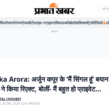
Searc
बिजनेस
मनोरंजन
टेक
ऑटो
लाइफ स्टाइल
राशिफल
धर्म
खेल
देश
विश्व
शॉर्ट्स
वीडियो
ओ
विज्ञापन
 Arora: अर्जुन कपूर के ‘मैं सिंगल हूं’ बयान
े किया रिएक्ट, बोलीं- मैं बहुत हो प्राइवेट…
TAL CHOUBEY
, 26 DEC 2024 12:41 PM (IST)