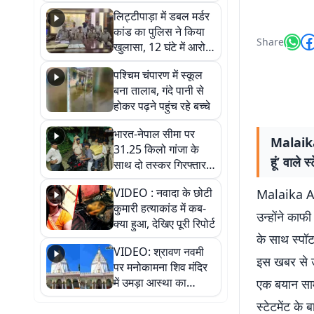
हुआ भव्य श्रृंगार
लिट्टीपाड़ा में डबल मर्डर
कांड का पुलिस ने किया
Share
खुलासा, 12 घंटे में आरोपी
गिरफ्तार
पश्चिम चंपारण में स्कूल
बना तालाब, गंदे पानी से
होकर पढ़ने पहुंच रहे बच्चे
भारत-नेपाल सीमा पर
Malaika A
31.25 किलो गांजा के
हूं’ वाले 
साथ दो तस्कर गिरफ्तार,
नेपाली नंबर की बाइक
VIDEO : नवादा के छोटी
Malaika Aro
जब्त
कुमारी हत्याकांड में कब-
उन्होंने काफ
क्या हुआ, देखिए पूरी रिपोर्ट
के साथ स्पॉट
VIDEO: श्रावण नवमी
इस खबर से उ
पर मनोकामना शिव मंदिर
में उमड़ा आस्था का
एक बयान सामन
सैलाब, हर-हर महादेव के
स्टेटमेंट के 
जयघोष से गूंजा परिसर