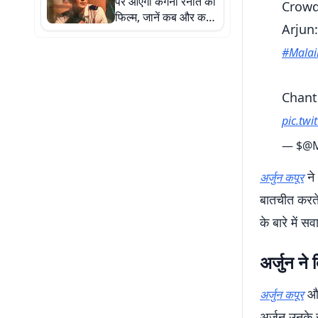
पर आएगी कंगना रनौत की
Crowd
फिल्म, जानें कब और कहां
Arjun
देख पाएंगे
#Malai
Chan
pic.tw
— $@M
ने 
अर्जुन कपूर
बातचीत करते
के बारे में स
अर्जुन ने
और
अर्जुन कपूर
अर्जुन उनके