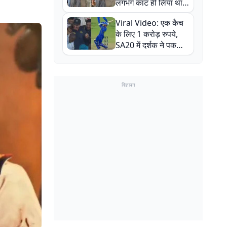
लगभग काट ही लिया था,
न्यूजीलैंड सीरीज से पहले
Viral Video: एक कैच
बाल-बाल बचे
के लिए 1 करोड़ रुपये,
SA20 में दर्शक ने पकड़ा
एक हाथ से गजब का कैच
विज्ञापन