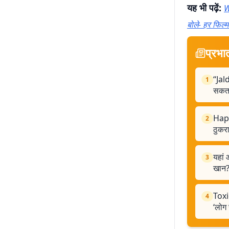
यह भी पढ़ें:
W
बोले- हर फिल्म
प्रभा
“Jal
1
सकता
Happ
2
ठुकर
यहां 
3
खान
Toxic
4
‘लोग स