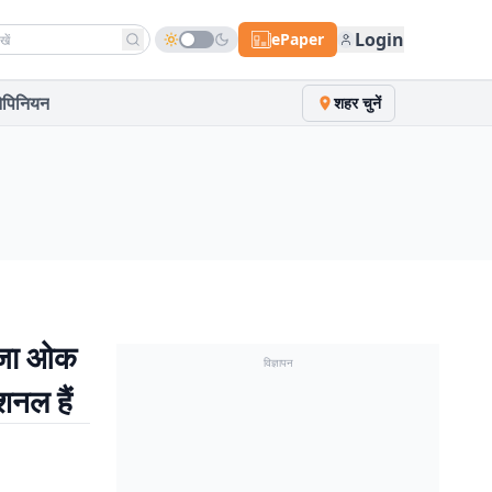
h news
Login
ePaper
पिनियन
शहर चुनें
िजा ओक
विज्ञापन
शनल हैं