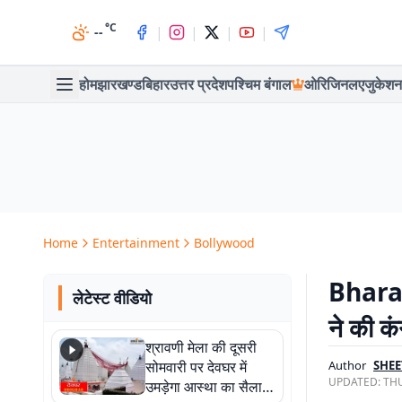
°C
|
|
|
|
--
होम
झारखण्ड
बिहार
उत्तर प्रदेश
पश्चिम बंगाल
ओरिजिनल
एजुकेशन
Home
Entertainment
Bollywood
Bharat
लेटेस्ट वीडियो
ने की कं
श्रावणी मेला की दूसरी
सोमवारी पर देवघर में
Author
SHEE
UPDATED:
THU
उमड़ेगा आस्था का सैलाब,