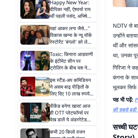
Happy New Year:
दीपिका नहीं, ऐश्वर्या राय
थीं पहली पसंद, अभिषेक
बच्चन की वजह से ठुकराई
NDTV से बा
यहां आकर लगा जैसे..."
थी शाहरुख की फिल्म
विकास खन्ना के न्यू यॉर्क
उन्होंने बता
रेस्टोरेंट 'बंगलो' को लेकर
थीं और सांस
क्या बोले शाहरुख खान?
Toxic: कियारा आडवाणी
था, उनका पूर
के इंटीमेट सीन पर
गिरिजा ने कह
ट्रोलिंग के बीच यश ने
दिया करारा जवाब, बोले-
कंगना के साथ
इस स्टैंड-अप कॉमेडियन
‘लोग सराहेंगे’
ने असम बाढ़ पीड़ितों के
भूलकर सिर्फ
लिए दिए 10 लाख रुपये,
यह भी पढ़ें:
P
CM हिमंत बिस्वा सरमा ने
वीकेंड बनेगा खास! आज
ट्वीट कर जताया आभार
की सबसे बड़ी
ही OTT प्लेटफॉर्म्स पर
देख डालें ये अंडररेटेड
सच्ची घ
फिल्में
कभी 20 किलो वजन
Story)