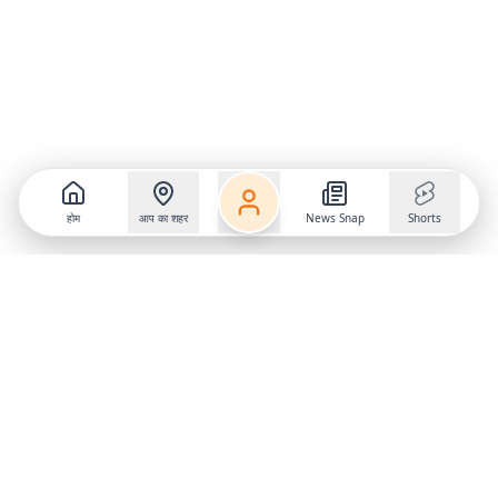
होम
आप का शहर
News Snap
Shorts
Follow us on
X
Download Mobile App