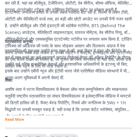
कर रही हैं. यहां वह बॉलीवुड, टेलीविजन, ओटीटी, वेब सीरीज, बॉक्स ऑफिस, सेलिब्रिटी
इंटरव्यू, एंटरटेनमेंट ट्रेंड्स और प्रीमियम डिजिटल कंटेंट पर फोकस करती हैं.
एंटरटेनमेंट जर्नलिज्म हमेशा से उनकी सबसे पसंदीदा बीट रही है. फिल्मों से लेकर टीवी,
ओटीटी और सेलिब्रिटी वर्ल्ड तक, हर बड़ी और छोटी अपडेट पर उनकी पैनी नजर रहती
है. उन्होंने बॉलीवुड और टीवी इंडस्ट्री की थ्रोबैक स्टोरीज, BTS (Behind The
Scenes) अपडेट्स, सेलिब्रिटी लाइफस्टाइल, वायरल मोमेंट्स, वेब सीरीज रिव्यू, बॉक्स
ऑफिस रिपोर्ट्स और एक्सक्लूसिव एंटरटेनमेंट स्टोरीज पर लगातार काम किया है. ट्रेंडिंग
पत्रकारिता अनुभव
टॉपिक्स को ऑडियंस की पसंद के साथ जोड़कर आसान और दिलचस्प अंदाज में पेश
पत्रकारिता की शुरुआत उन्होंने प्लस न्यूज से की, जहां बिहार में एंकर और रिपोर्टर के
करना उनकी सबसे बड़ी ताकत है. उनकी राइटिंग में फैक्ट्स, इनसाइट्स और एंटरटेनमेंट
रूप में काम करते हुए कई महत्वपूर्ण ग्राउंड रिपोर्ट्स तैयार कीं. फील्ड रिपोर्टिंग के दौरान
का ऐसा बैलेंस देखने को मिलता है, जो यूजर्स को सिर्फ जानकारी ही नहीं देता, बल्कि उन्हें
उन्होंने कई वरिष्ठ राजनीतिक नेताओं और प्रशासनिक अधिकारियों के इंटरव्यू भी किए.
आखिर तक पढ़ने के लिए भी जोड़े रखता है.
इसके बाद उन्होंने एबीपी न्यूज और ईटीवी भारत जैसे प्रतिष्ठित मीडिया संस्थानों में भी
अलग-अलग भूमिकाओं में अपनी सेवाएं दीं.
शिक्षा
आशीष लता ने पटना विश्वविद्यालय से बैचलर ऑफ मास कम्युनिकेशन और माखनलाल
चतुर्वेदी राष्ट्रीय पत्रकारिता एवं संचार विश्वविद्यालय से इलेक्ट्रॉनिक मीडिया में मास्टर्स
की डिग्री हासिल की है. फैक्ट-बेस्ड रिपोर्टिंग, रिसर्च और जर्नलिज्म के 5Ws + 1H
सिद्धांतों पर उनकी मजबूत पकड़ है. यही वजह है कि उनका कंटेंट भरोसेमंद, संतुलित
और पाठकों के लिए उपयोगी माना जाता है.
Read More