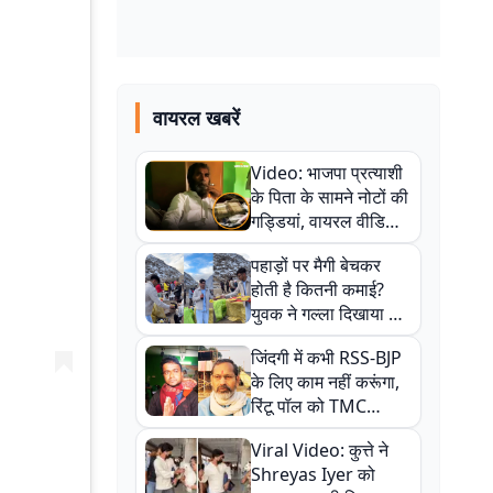
वायरल खबरें
Video: भाजपा प्रत्याशी
के पिता के सामने नोटों की
गड्डियां, वायरल वीडियो
से राजनीति में उबाल,
पहाड़ों पर मैगी बेचकर
अजित महतो बोले- TMC
होती है कितनी कमाई?
की गंदी चाल
युवक ने गल्ला दिखाया तो
नौकरी वालों के खड़े हो गए
जिंदगी में कभी RSS-BJP
कान
के लिए काम नहीं करूंगा,
रिंटू पॉल को TMC
ऑफिस में ले जाकर पीटा,
Viral Video: कुत्ते ने
Video वायरल
Shreyas Iyer को