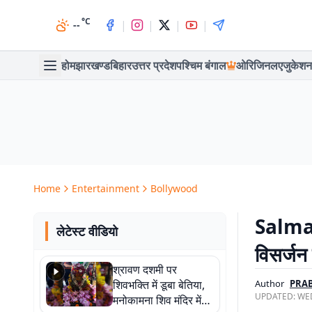
°C
|
|
|
|
--
होम
झारखण्ड
बिहार
उत्तर प्रदेश
पश्चिम बंगाल
ओरिजिनल
एजुकेशन
Home
Entertainment
Bollywood
Salman
लेटेस्ट वीडियो
विसर्जन
श्रावण दशमी पर
शिवभक्ति में डूबा बेतिया,
Author
PRAB
UPDATED:
WED
मनोकामना शिव मंदिर में