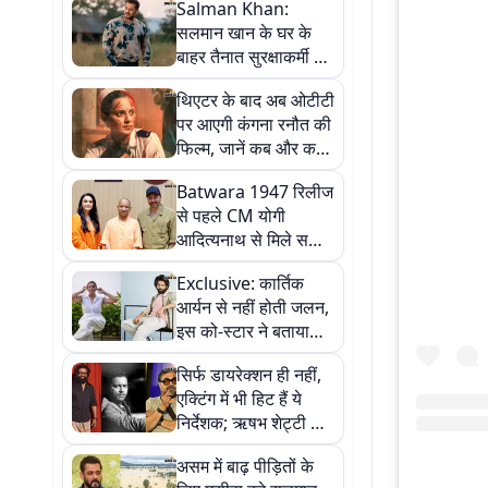
Salman Khan:
सलमान खान के घर के
बाहर तैनात सुरक्षाकर्मी की
मौत, ड्यूटी के दौरान
थिएटर के बाद अब ओटीटी
अचानक आया हार्ट अटैक
पर आएगी कंगना रनौत की
फिल्म, जानें कब और कहां
देख पाएंगे
Batwara 1947 रिलीज
से पहले CM योगी
आदित्यनाथ से मिले सनी
देओल और प्रीति जिंटा,
Exclusive: कार्तिक
सामने आईं तस्वीरें
आर्यन से नहीं होती जलन,
इस को-स्टार ने बताया
क्यों कभी नहीं की उनसे
सिर्फ डायरेक्शन ही नहीं,
अपनी तुलना
एक्टिंग में भी हिट हैं ये
निर्देशक; ऋषभ शेट्टी से
लेकर गुरु दत्त तक का
असम में बाढ़ पीड़ितों के
जलवा