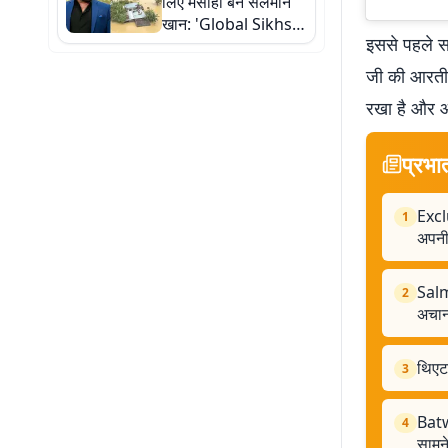
लिए मसीहा बने सलमान
खान: 'Global Sikhs'
इससे पहले स
संग शुरू की 'आशियाना'
पहल, बेघरों को मिलेंगे
जी की आरती क
शेल्टर
रखा है और आ
प्रभा
Exclu
1
अपनी
Salm
2
अचान
थिएट
3
Batw
4
सामने