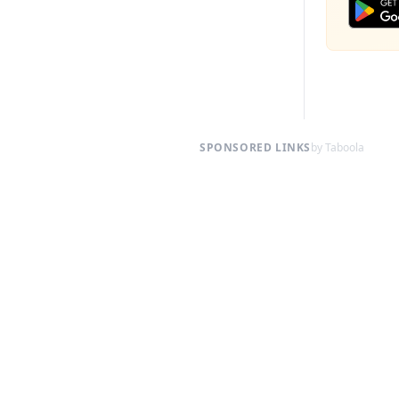
SPONSORED LINKS
by Taboola