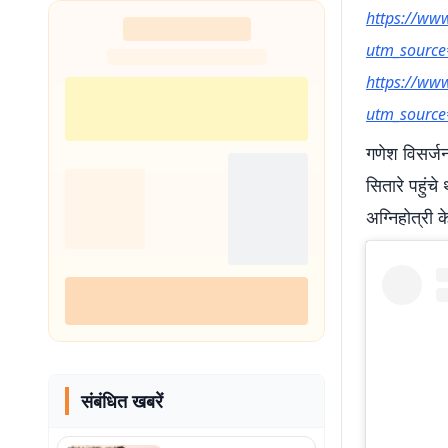
https://ww
utm_sourc
https://ww
utm_sourc
गणेश विसर्जन
सितारे पहुं
अग्निहोत्री क
संबंधित खबरें