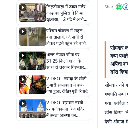
हुआ भव्य श्रृंगार
लिट्टीपाड़ा में डबल मर्डर
Share
कांड का पुलिस ने किया
खुलासा, 12 घंटे में आरोपी
गिरफ्तार
पश्चिम चंपारण में स्कूल
बना तालाब, गंदे पानी से
होकर पढ़ने पहुंच रहे बच्चे
सोमवार क
भारत-नेपाल सीमा पर
बप्‍पा पध
31.25 किलो गांजा के
अर्पिता श
साथ दो तस्कर गिरफ्तार,
डांस किय
नेपाली नंबर की बाइक
VIDEO : नवादा के छोटी
जब्त
सोमवार को 
कुमारी हत्याकांड में कब-
क्या हुआ, देखिए पूरी रिपोर्ट
गणपति बप्‍पा
VIDEO: श्रावण नवमी
गया. अर्पिता
पर मनोकामना शिव मंदिर
डांस किया. 
में उमड़ा आस्था का
देसी अंदाज 
सैलाब, हर-हर महादेव के
जयघोष से गूंजा परिसर