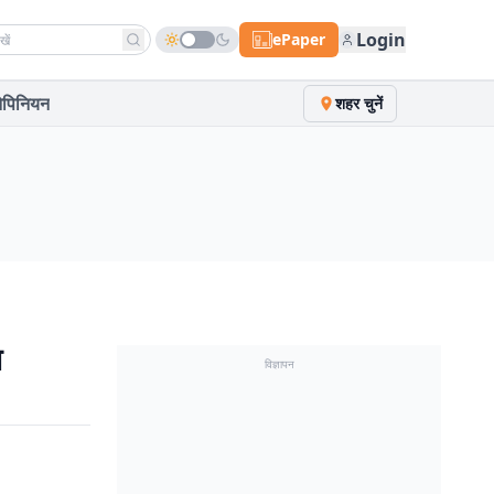
h news
Login
ePaper
पिनियन
शहर चुनें
श
विज्ञापन