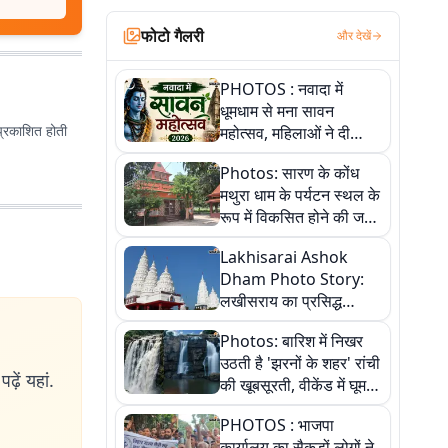
फोटो गैलरी
और देखें
PHOTOS : नवादा में
धूमधाम से मना सावन
प्रकाशित होती
महोत्सव, महिलाओं ने दी
सांस्कृतिक प्रस्तुतियां
Photos: सारण के कोंध
मथुरा धाम के पर्यटन स्थल के
रूप में विकसित होने की जगी
आस, 9 तस्वीरों में देखें पूरी
Lakhisarai Ashok
कहानी
Dham Photo Story:
लखीसराय का प्रसिद्ध
अशोक धाम—आस्था,
Photos: बारिश में निखर
श्रृंगार, अनुष्ठान और
उठती है 'झरनों के शहर' रांची
अलौकिक संध्या आरती के
ढ़ें यहां.
की खूबसूरती, वीकेंड में घूम
विहंगम दृश्य
आएं ये 5 वादियां
PHOTOS : भाजपा
कार्यालय का सैकड़ों लोगों ने