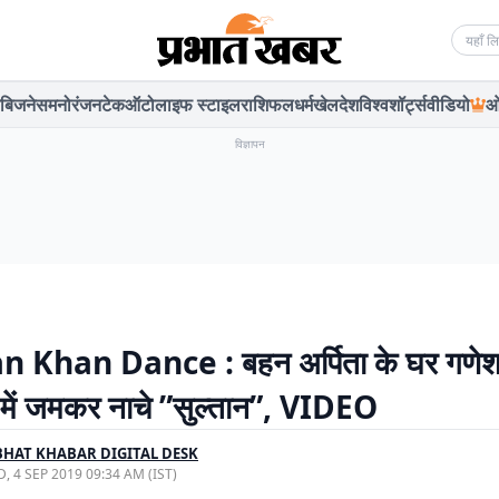
Searc
बिजनेस
मनोरंजन
टेक
ऑटो
लाइफ स्टाइल
राशिफल
धर्म
खेल
देश
विश्व
शॉर्ट्स
वीडियो
ओ
विज्ञापन
 Khan Dance : बहन अर्पिता के घर गणे
 में जमकर नाचे ”सुल्‍तान”, VIDEO
HAT KHABAR DIGITAL DESK
, 4 SEP 2019 09:34 AM (IST)