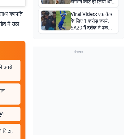
लगभग काट ही लिया था,
न्यूजीलैंड सीरीज से पहले
े साथ गणपति
Viral Video: एक कैच
बाल-बाल बचे
के लिए 1 करोड़ रुपये,
ोद में उठा
SA20 में दर्शक ने पकड़ा
एक हाथ से गजब का कैच
विज्ञापन
की उनसे
रान
गे
 जिंटा,