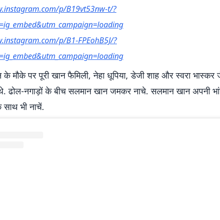
w.instagram.com/p/B19vt53nw-t/?
e=ig_embed&utm_campaign=loading
w.instagram.com/p/B1-FPEohB5J/?
e=ig_embed&utm_campaign=loading
 के मौके पर पूरी खान फैमिली, नेहा धूपिया, डेजी शाह और स्‍वरा भास्‍कर 
चे थे. ढोल-नगाड़ों के बीच सलमान खान जमकर नाचे. सलमान खान अपनी भ
े साथ भी नाचें.