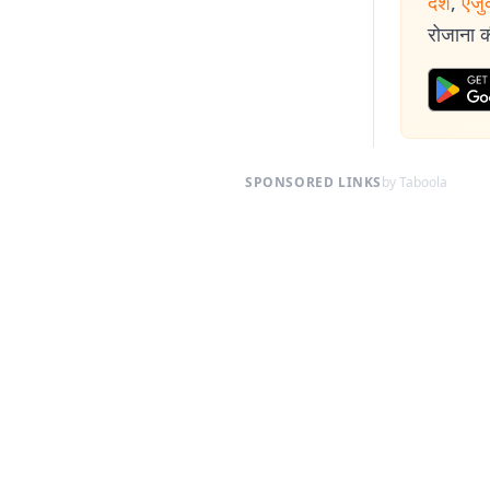
देश
,
एजु
रोजाना की
SPONSORED LINKS
by Taboola