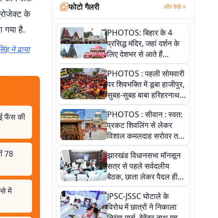
फोटो गैलरी
और देखें
रोजेक्ट के
 गया है.
PHOTOS: बिहार के 4
प्रसिद्ध मंदिर, जहां दर्शन के
िंह ने ढाया
लिए देशभर से आते हैं
श्रद्धालु, जानिए इनकी
PHOTOS : पहली सोमवारी
खासियत
पर शिवभक्ति में डूबा हाजीपुर,
सुबह-सुबह बाबा हरिहरनाथ
मंदिर पहुंचे तेजस्वी, 10
PHOTOS : सीवान : स्वत:
तस्वीरों में देखें नजारा
ई फैंस की
प्रकट शिवलिंग से लेकर
विशाल कमलदाह सरोवर तक,
10 तस्वीरों में देखें ऐतिहासिक
ीं 78
झारखंड विधानसभा मॉनसून
महेंद्रनाथ मंदिर और घंटाघर
सत्र से पहले सर्वदलीय
की गाथा
बैठक, छाता लेकर पैदल ही
सत्ता पक्ष की मीटिंग में पहुंचे
े में
JPSC-JSSC घोटाले के
सीएम, देखें तस्वीरें
विरोध में छात्रों ने निकाला
तिरंगा मार्च, देवेंद्र नाथ महतो