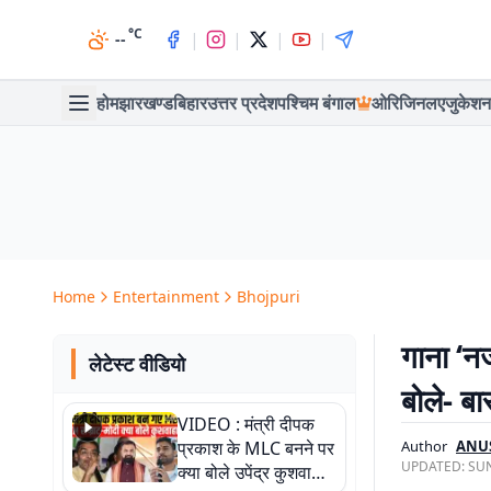
°C
|
|
|
|
--
होम
झारखण्ड
बिहार
उत्तर प्रदेश
पश्चिम बंगाल
ओरिजिनल
एजुकेशन
Home
Entertainment
Bhojpuri
गाना ‘नज
लेटेस्ट वीडियो
बोले- ब
VIDEO : मंत्री दीपक
प्रकाश के MLC बनने पर
Author
ANU
UPDATED:
SUN
क्या बोले उपेंद्र कुशवाहा,