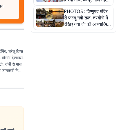
नना
ने किया जल ग्रहण, देखें
PHOTOS : विष्णुपद मंदिर
तस्वीरें
से फल्गु नदी तक, तस्वीरों में
देखिए गया जी की आध्यात्मिक
पहचान
िंग, घरेलू टिप्स
स, मौसमी देखभाल,
टी, रांची से मास
ी जानकारी मिले,