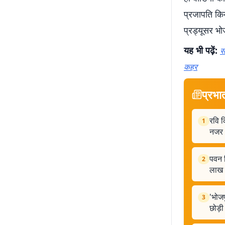
प्रजापति किया
प्रड्यूसर भो
यह भी पढ़ें:
स
कहर
प्रभा
रवि 
1
नजर
पवन स
2
लाख क
'भोजप
3
छोड़ी 