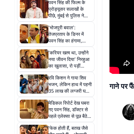
पवन सिंह की फिल्म के
प्रोड्यूसर सलाखों के
पीछे, मुंबई से पुलिस ने
दबोचा... करोड़ों नहीं 78
'भोजपुरी बवाल':
लाख के खेल में फंसे
तेजप्रताप के डिनर में
पवन सिंह का हंगामा,
निरहुआ की इस बात पर
'करियर खत्म था, उन्होंने
गुस्से में छोड़ी पार्टी!
नया जीवन दिया' निरहुआ
का खुलासा, रो पड़ीं
काजल तो मां बनना चाहती
रवि किशन ने गाया शिव
हैं आम्रपाली
भजन, लेकिन हाथ में पहनी
गाने पर फै
35 लाख की लग्जरी घड़ी
पर टिक गई फैंस की नजर
मेडिकल रिपोर्ट देख घबरा
गए पवन सिंह, डॉक्टर से
पहले एलेक्सा से पूछ बैठे
बीमारी का राज, VIDEO
'फेक होती हैं, बतख जैसे