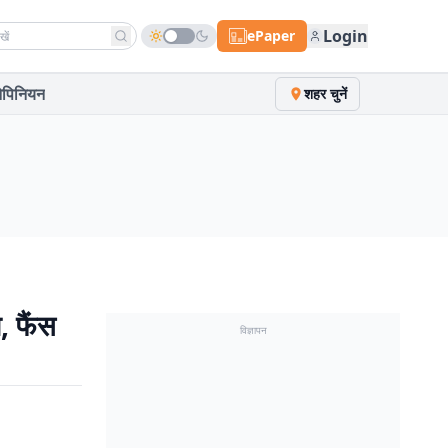
h news
Login
ePaper
पिनियन
शहर चुनें
, फैंस
विज्ञापन