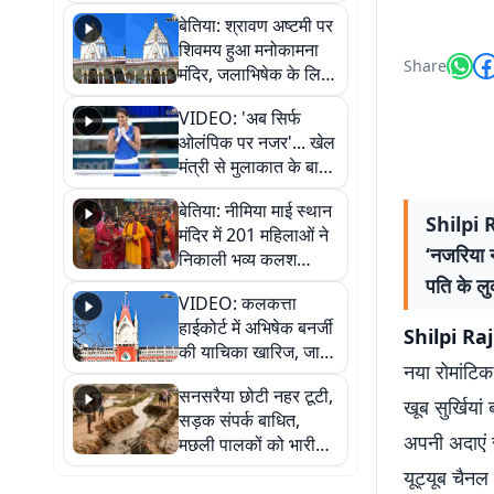
सुनिए
बेतिया: श्रावण अष्टमी पर
शिवमय हुआ मनोकामना
Share
मंदिर, जलाभिषेक के लिए
लगी लंबी कतारें
VIDEO: 'अब सिर्फ
ओलंपिक पर नजर'... खेल
मंत्री से मुलाकात के बाद
जैसमीन लंबोरिया का बड़ा
बेतिया: नीमिया माई स्थान
बयान
Shilpi R
मंदिर में 201 महिलाओं ने
‘नजरिया न
निकाली भव्य कलश
शोभायात्रा, शिवलिंग
पति के ल
VIDEO: कलकत्ता
प्राण-प्रतिष्ठा महोत्सव
हाईकोर्ट में अभिषेक बनर्जी
शुरू
Shilpi Ra
की याचिका खारिज, जानें
नया रोमांटिक
क्या है पूरा मामला
सनसरैया छोटी नहर टूटी,
खूब सुर्खियां
सड़क संपर्क बाधित,
अपनी अदाएं 
मछली पालकों को भारी
नुकसान
यूट्यूब चैनल