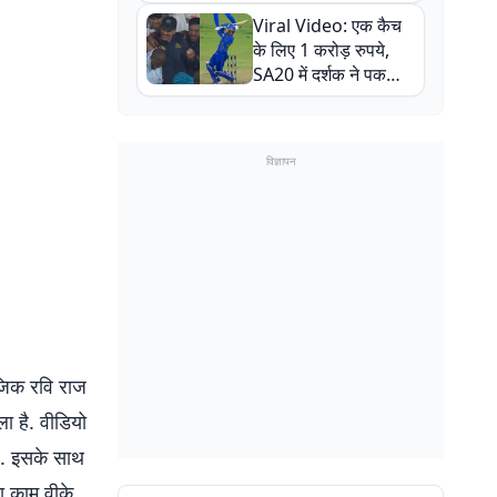
न्यूजीलैंड सीरीज से पहले
Viral Video: एक कैच
बाल-बाल बचे
के लिए 1 करोड़ रुपये,
SA20 में दर्शक ने पकड़ा
एक हाथ से गजब का कैच
विज्ञापन
ूजिक रवि राज
ला है. वीडियो
ै. इसके साथ
ा काम वीके