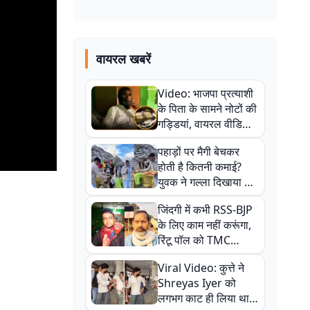
वायरल खबरें
Video: भाजपा प्रत्याशी
के पिता के सामने नोटों की
गड्डियां, वायरल वीडियो
से राजनीति में उबाल,
पहाड़ों पर मैगी बेचकर
अजित महतो बोले- TMC
होती है कितनी कमाई?
की गंदी चाल
युवक ने गल्ला दिखाया तो
नौकरी वालों के खड़े हो गए
जिंदगी में कभी RSS-BJP
कान
के लिए काम नहीं करूंगा,
रिंटू पॉल को TMC
ऑफिस में ले जाकर पीटा,
Viral Video: कुत्ते ने
Video वायरल
Shreyas Iyer को
लगभग काट ही लिया था,