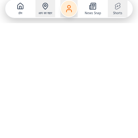
होम
आप का शहर
News Snap
Shorts
Follow us on
X
Download Mobile App
State
›
Jharkhand
›
Hindi News
Gumla News
Bihar News
Dumka News
Delhi News
Ranchi News