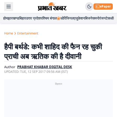
ePaper
होम
झारखण्ड
बिहार
उत्तर प्रदेश
पश्चिम बंगाल
ओरिजिनल
एजुकेशन
बिजनेस
मनोरंजन
टेक
ऑटो
Home
Entertainment
हैपी बर्थडे: कभी शाहिद की फैन रह चुकी
प्राची अब ऋतिक की है दीवानी
Author
PRABHAT KHABAR DIGITAL DESK
UPDATED:
TUE, 12 SEP 2017 09:56 AM (IST)
विज्ञापन