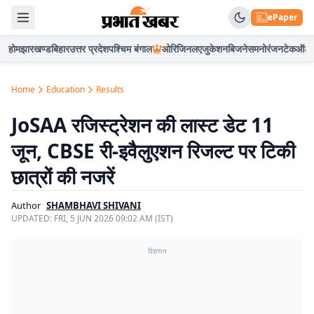
ePaper
होम
झारखण्ड
बिहार
उत्तर प्रदेश
पश्चिम बंगाल
ओरिजिनल
एजुकेशन
बिजनेस
मनोरंजन
टेक
ऑटो
Home
Education
Results
JoSAA रजिस्ट्रेशन की लास्ट डेट 11
जून, CBSE री-इवैलुएशन रिजल्ट पर टिकी
छात्रों की नजरें
Author
SHAMBHAVI SHIVANI
UPDATED:
FRI, 5 JUN 2026 09:02 AM (IST)
विज्ञापन