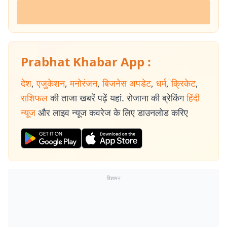
Prabhat Khabar App :
देश
,
एजुकेशन
,
मनोरंजन
,
बिजनेस अपडेट
,
धर्म
,
क्रिकेट
,
राशिफल
की ताजा खबरें पढ़ें यहां. रोजाना की ब्रेकिंग
हिंदी
न्यूज
और लाइव न्यूज कवरेज के लिए डाउनलोड करिए
विज्ञापन