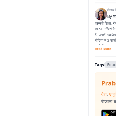
लेखक के 
By
शा
शाम्भवी शिक्षा
BPSC टॉपर्स के 
हैं. उनकी खासियत
मीडिया में 3 सा
चुकी हैं.
Read More
Tags
Educ
Prab
देश
,
एजु
रोजाना की