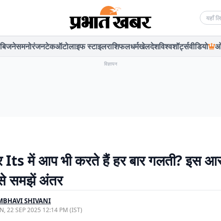
Searc
बिजनेस
मनोरंजन
टेक
ऑटो
लाइफ स्टाइल
राशिफल
धर्म
खेल
देश
विश्व
शॉर्ट्स
वीडियो
ओ
विज्ञापन
 Its में आप भी करते हैं हर बार गलती? इस आ
े समझें अंतर
BHAVI SHIVANI
, 22 SEP 2025 12:14 PM (IST)