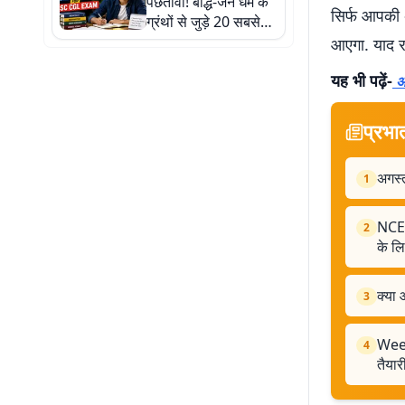
पछतावा! बौद्ध-जैन धर्म के
सिर्फ आपकी 
ग्रंथों से जुड़े 20 सबसे
जरूरी सवाल और जवाब
आएगा. याद र
यह भी पढ़ें-
अब
प्रभा
अगस्त
1
NCER
2
के लि
क्या 
3
Week
4
तैयार