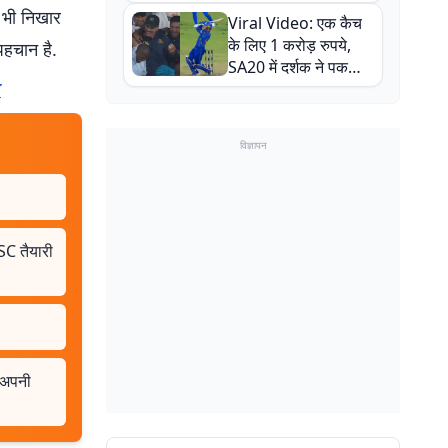
न्यूजीलैंड सीरीज से पहले
 भी निखार
Viral Video: एक कैच
बाल-बाल बचे
के लिए 1 करोड़ रुपये,
पहचान है.
SA20 में दर्शक ने पकड़ा
एक हाथ से गजब का कैच
I
विज्ञापन
C तैयारी
 अपनी