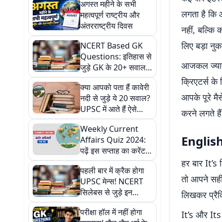
अगस्त महीने के सभी
लगता है कि 
महत्वपूर्ण राष्ट्रीय और
अंतरराष्ट्रीय दिवस
नहीं, बल्कि 
लिए बड़ा नु
NCERT Based GK
Questions: इतिहास से
आजकल ज्यादा
जुड़े GK के 20+ सवाल-
जवाब, UPSC तैयारी के
क्रिएटर्स क
क्या आपको पता हैं कावेरी
लिए पूरा गाइड
आपके पूरे म
नदी से जुड़े ये 20 सवाल?
UPSC में आते हैं ऐसे
करने लगते हैं
सवाल
Weekly Current
English 
Affairs Quiz 2024:
पढ़ें इस सप्ताह का करेंट
अफेयर्स क्विज, अपनी
हर बार It’s 
पहली बार में क्रैक होगा
तैयारी को करें मजबूत
तो आपने सही 
UPSC मेन्स! NCERT
सिलेबस से जुड़े इन
लिखकर प्रैक
सवालों को जरूर पढ़ें
परीक्षा हॉल में नहीं होगा
It’s और Its