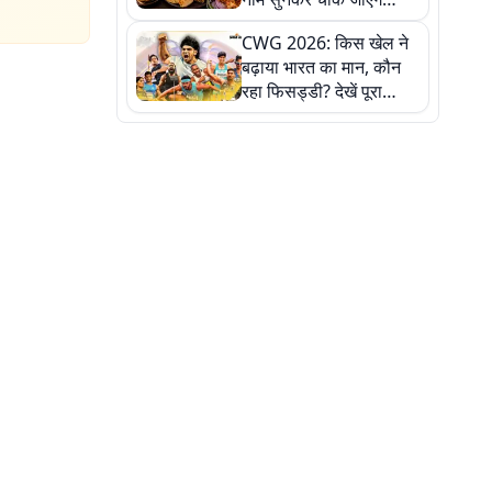
लेकिन स्वाद ऐसा कि बार-बार
CWG 2026: किस खेल ने
खाने का करेगा मन
बढ़ाया भारत का मान, कौन
रहा फिसड्डी? देखें पूरा
रिपोर्ट कार्ड