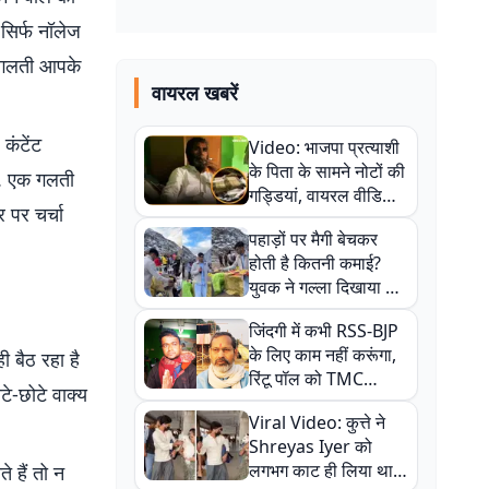
सिर्फ नॉलेज
सी गलती आपके
वायरल खबरें
कंटेंट
Video: भाजपा प्रत्याशी
के पिता के सामने नोटों की
ो. एक गलती
गड्डियां, वायरल वीडियो
 पर चर्चा
से राजनीति में उबाल,
पहाड़ों पर मैगी बेचकर
अजित महतो बोले- TMC
होती है कितनी कमाई?
की गंदी चाल
युवक ने गल्ला दिखाया तो
नौकरी वालों के खड़े हो गए
जिंदगी में कभी RSS-BJP
कान
के लिए काम नहीं करूंगा,
 बैठ रहा है
रिंटू पॉल को TMC
े-छोटे वाक्य
ऑफिस में ले जाकर पीटा,
Viral Video: कुत्ते ने
Video वायरल
Shreyas Iyer को
लगभग काट ही लिया था,
 हैं तो न