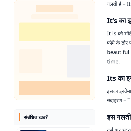
गलती है – I
It’s का इ
It is को शॉर
फॉर्म के तौ
beautiful 
time.
Its का इस
इसका इस्तेम
उदाहरण – Th
इस गलती 
संबंधित खबरें
कई बार इंटरव