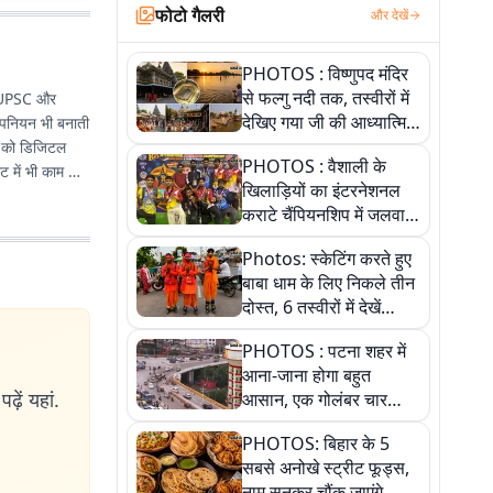
फोटो गैलरी
और देखें
PHOTOS : विष्णुपद मंदिर
से फल्गु नदी तक, तस्वीरों में
कई UPSC और
देखिए गया जी की आध्यात्मिक
 ओपनियन भी बनाती
पहचान
वी को डिजिटल
PHOTOS : वैशाली के
ाट में भी काम कर
खिलाड़ियों का इंटरनेशनल
कराटे चैंपियनशिप में जलवा,
जीते 9 पदक, पांच तस्वीर से
Photos: स्केटिंग करते हुए
देखिए पूरा खेल
बाबा धाम के लिए निकले तीन
दोस्त, 6 तस्वीरों में देखें
आस्था और जुनून की कहानी
PHOTOS : पटना शहर में
आना-जाना होगा बहुत
ढ़ें यहां.
आसान, एक गोलंबर चार
फ्लाईओवर को जोड़ेगा
PHOTOS: बिहार के 5
सबसे अनोखे स्ट्रीट फूड्स,
नाम सुनकर चौंक जाएंगे