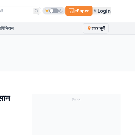
h news
Login
ePaper
पिनियन
शहर चुनें
सान
विज्ञापन