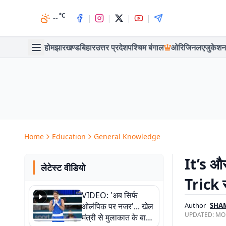
°C
|
|
|
|
--
होम
झारखण्ड
बिहार
उत्तर प्रदेश
पश्चिम बंगाल
ओरिजिनल
एजुकेशन
Home
Education
General Knowledge
It’s और
लेटेस्ट वीडियो
Trick स
VIDEO: 'अब सिर्फ
ओलंपिक पर नजर'... खेल
Author
SHAM
UPDATED:
MON
मंत्री से मुलाकात के बाद