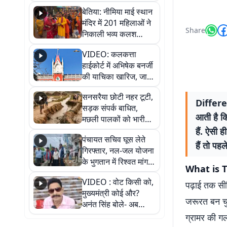
जैसमीन लंबोरिया का बड़ा
बेतिया: नीमिया माई स्थान
बयान
मंदिर में 201 महिलाओं ने
Share
निकाली भव्य कलश
शोभायात्रा, शिवलिंग
VIDEO: कलकत्ता
प्राण-प्रतिष्ठा महोत्सव
हाईकोर्ट में अभिषेक बनर्जी
शुरू
की याचिका खारिज, जानें
क्या है पूरा मामला
सनसरैया छोटी नहर टूटी,
Differen
सड़क संपर्क बाधित,
आती है कि
मछली पालकों को भारी
नुकसान
हैं. ऐसी
पंचायत सचिव घूस लेते
हैं तो पह
गिरफ्तार, नल-जल योजना
के भुगतान में रिश्वत मांगना
What is T
पड़ा भारी
VIDEO : वोट किसी को,
पढ़ाई तक सी
मुख्यमंत्री कोई और?
जरूरत बन चु
अनंत सिंह बोले- अब
जनता हर चुनाव में देगी
ग्रामर की गल
जवाब