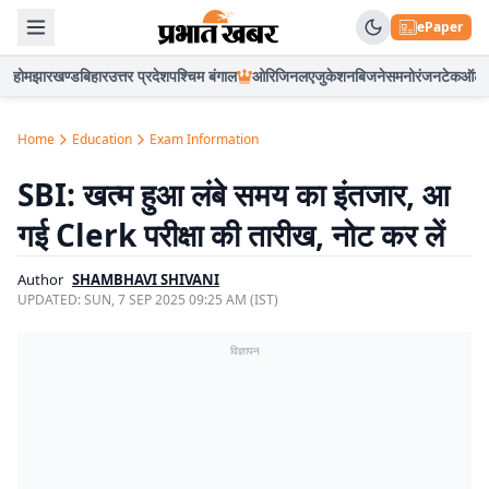
ePaper
होम
झारखण्ड
बिहार
उत्तर प्रदेश
पश्चिम बंगाल
ओरिजिनल
एजुकेशन
बिजनेस
मनोरंजन
टेक
ऑटो
Home
Education
Exam Information
SBI: खत्म हुआ लंबे समय का इंतजार, आ
गई Clerk परीक्षा की तारीख, नोट कर लें
Author
SHAMBHAVI SHIVANI
UPDATED:
SUN, 7 SEP 2025 09:25 AM (IST)
विज्ञापन