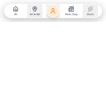
होम
आप का शहर
News Snap
Shorts
Follow us on
X
Download Mobile App
State
›
Jharkhand
›
Hindi News
Gumla News
Bihar News
Dumka News