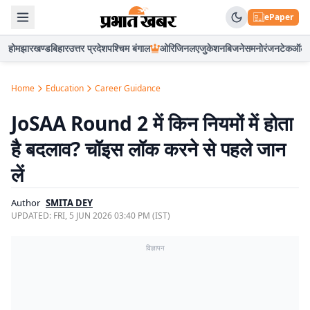
ePaper
होम
झारखण्ड
बिहार
उत्तर प्रदेश
पश्चिम बंगाल
ओरिजिनल
एजुकेशन
बिजनेस
मनोरंजन
टेक
ऑटो
Home
Education
Career Guidance
JoSAA Round 2 में किन नियमों में होता
है बदलाव? चॉइस लॉक करने से पहले जान
लें
Author
SMITA DEY
UPDATED:
FRI, 5 JUN 2026 03:40 PM (IST)
विज्ञापन