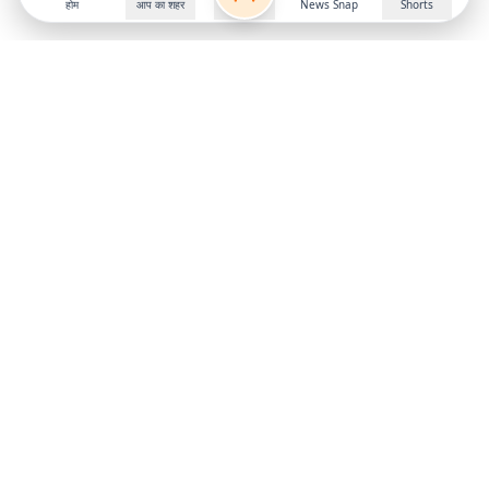
होम
आप का शहर
News Snap
Shorts
Follow us on
X
Download Mobile App
State
›
Jharkhand
›
Hindi News
Gumla News
Bihar News
Dumka News
Delhi News
Ranchi News
Odisha News
Bokaro News