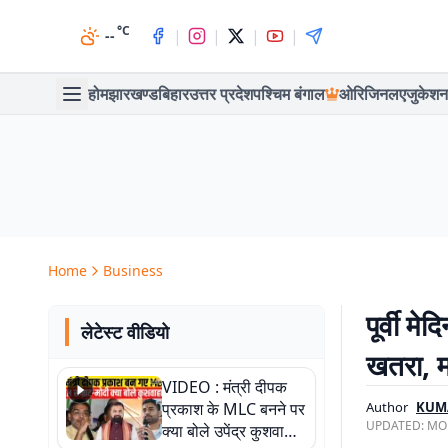
°C
|
|
|
|
--
होम
झारखण्ड
बिहार
उत्तर प्रदेश
पश्चिम बंगाल
ओरिजिनल
एजुकेशन
Home
Business
पूर्वी म
लेटेस्ट वीडियो
खतरा, म
VIDEO : मंत्री दीपक
प्रकाश के MLC बनने पर
Author
KUM
UPDATED:
MON
क्या बोले उपेंद्र कुशवाहा,