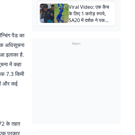
न्यूजीलैंड सीरीज से पहले
Viral Video: एक कैच
बाल-बाल बचे
के लिए 1 करोड़ रुपये,
SA20 में दर्शक ने पकड़ा
एक हाथ से गजब का कैच
ॉन्चिंग पैड का
 एक अधिसूचना
विज्ञापन
ुआ इलाका है.
ना में कहा
ई तक 7.3 किमी
ियों और कई
972 के तहत
(एक प्रकार