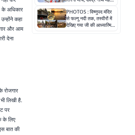
ने किया जल ग्रहण, देखें
ना के अधिकार
PHOTOS : विष्णुपद मंदिर
तस्वीरें
से फल्गु नदी तक, तस्वीरों में
न्होंने कहा
देखिए गया जी की आध्यात्मिक
रोजगार और आम
पहचान
री देना
 के रोजगार
 भी लिखी है.
तट पर
िक के लिए
ं इस बात की