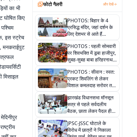
फोटो गैलरी
और देखें
ियों का भी
इट घोषित किए
PHOTOS: बिहार के 4
पश्चिम
प्रसिद्ध मंदिर, जहां दर्शन के
लिए देशभर से आते हैं
, इस स्ट्रेच
श्रद्धालु, जानिए इनकी
PHOTOS : पहली सोमवारी
, मनकराईपुट
खासियत
पर शिवभक्ति में डूबा हाजीपुर,
षेत्रफल
सुबह-सुबह बाबा हरिहरनाथ
ोडायवर्सिटी
मंदिर पहुंचे तेजस्वी, 10
PHOTOS : सीवान : स्वत:
तस्वीरों में देखें नजारा
 ही मिसाइल
प्रकट शिवलिंग से लेकर
विशाल कमलदाह सरोवर तक,
10 तस्वीरों में देखें ऐतिहासिक
झारखंड विधानसभा मॉनसून
महेंद्रनाथ मंदिर और घंटाघर
सत्र से पहले सर्वदलीय
की गाथा
बैठक, छाता लेकर पैदल ही
 मेदिनीपुर
सत्ता पक्ष की मीटिंग में पहुंचे
JPSC-JSSC घोटाले के
सीएम, देखें तस्वीरें
ाष्ट्रीय
विरोध में छात्रों ने निकाला
 नहीं कर
तिरंगा मार्च, देवेंद्र नाथ महतो