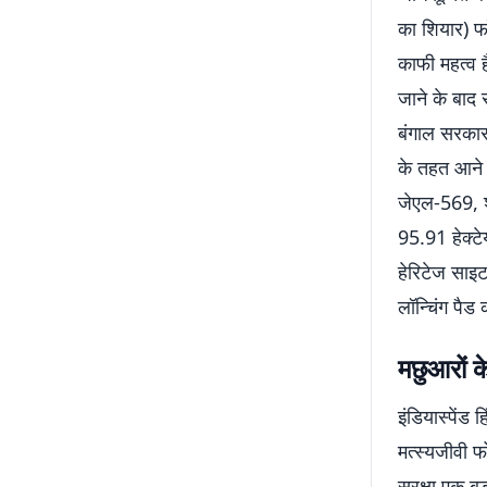
का शियार) फॉ
काफी महत्व ह
जाने के बाद
बंगाल सरकार
के तहत आने 
जेएल-569, श
95.91 हेक्टे
हेरिटेज साइट
लॉन्चिंग पैड 
मछुआरों क
इंडियास्पेंड 
मत्स्यजीवी फ
सुरक्षा एक ब