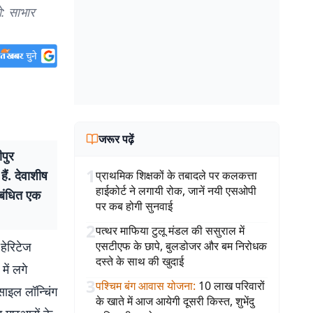
टो: साभार
जरूर पढ़ें
पुर
1
ैं. देवाशीष
प्राथमिक शिक्षकों के तबादले पर कलकत्ता
हाईकोर्ट ने लगायी रोक, जानें नयी एसओपी
ंबंधित एक
पर कब होगी सुनवाई
2
पत्थर माफिया टुलू मंडल की ससुराल में
 हेरिटेज
एसटीएफ के छापे, बुलडोजर और बम निरोधक
दस्ते के साथ की खुदाई
ें लगे
3
पश्चिम बंग आवास योजना
:
10 लाख परिवारों
ाइल लॉन्चिंग
के खाते में आज आयेगी दूसरी किस्त, शुभेंदु