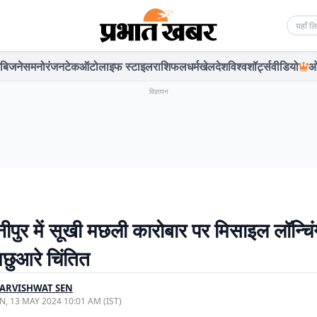
Searc
बिजनेस
मनोरंजन
टेक
ऑटो
लाइफ स्टाइल
राशिफल
धर्म
खेल
देश
विश्व
शॉर्ट्स
वीडियो
ओ
विज्ञापन
ेदिनीपुर में सूखी मछली कारोबार पर मिसाइल लॉन्चिं
छुआरे चिंतित
ARVISHWAT SEN
, 13 MAY 2024 10:01 AM (IST)