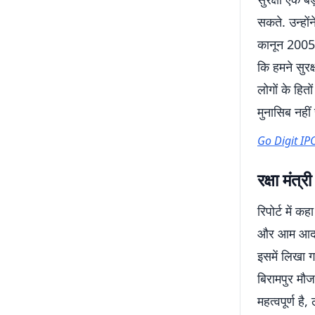
सकते. उन्हों
कानून 2005 क
कि हमने सुरक
लोगों के हित
मुनासिब नहीं
Go Digit IPO क
रक्षा मंत
रिपोर्ट में 
और आम आदमी क
इसमें लिखा 
बिरामपुर मौजा
महत्वपूर्ण है