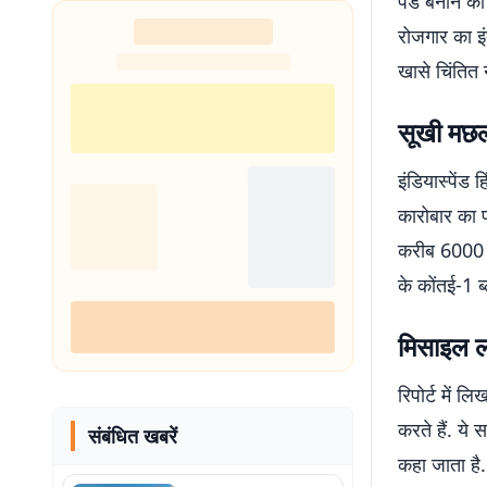
पैड बनाने की
रोजगार का इ
खासे चिंतित 
सूखी मछली
इंडियास्पेंड 
कारोबार का प
करीब 6000 से
के कोंतई-1 ब
मिसाइल ल
रिपोर्ट में
करते हैं. ये
संबंधित खबरें
कहा जाता है.