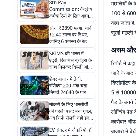
8th Pay
मछलियों के क
Commission: केंद्रीय
100 से 600 र
कर्मचारियों के लिए अहम
मौका, 31 अगस्त और 1
कहा जाता है.
सोना ₹2890 महंगा, चांदी
सितंबर को जयपुर में होगी
सूखी मछली क
₹2.40 लाख पर स्थिर,
बैठक
जानिए 6 अगस्त के रेट
असम और त्
SKIMS की भारत में
एंट्री, रिलायंस ब्रांड्स के
रिपोर्ट में क
साथ मिलकर दिल्ली और
जाने के बाद
मुंबई में खुलेंगे पहले स्टोर
शेयर बाजार में तेजी,
किलोमीटर के 
सेंसेक्स 200 अंक चढ़ा,
5 से 10000 लो
निफ्टी 24640 के पार
पैड के बनने 
नौकरी के लिए भारतीयों
की पहली पसंद बना गूगल,
लॉन्चिंग पै
अब सिर्फ सैलरी नहीं इन
कारोबार चौप
बातों को भी दे रहे हैं महत्व
EV सेक्टर में नौकरियों की
बाजारों में ब