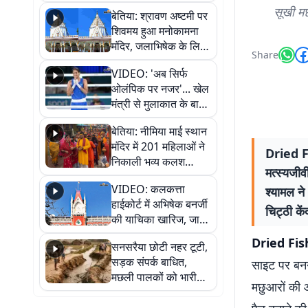
सुनिए
सूखी मछल
बेतिया: श्रावण अष्टमी पर
शिवमय हुआ मनोकामना
मंदिर, जलाभिषेक के लिए
Share
लगी लंबी कतारें
VIDEO: 'अब सिर्फ
ओलंपिक पर नजर'... खेल
मंत्री से मुलाकात के बाद
जैसमीन लंबोरिया का बड़ा
बेतिया: नीमिया माई स्थान
बयान
मंदिर में 201 महिलाओं ने
Dried Fi
निकाली भव्य कलश
मत्स्यजीव
शोभायात्रा, शिवलिंग
VIDEO: कलकत्ता
श्यामल न
प्राण-प्रतिष्ठा महोत्सव
हाईकोर्ट में अभिषेक बनर्जी
शुरू
चिट्ठी कें
की याचिका खारिज, जानें
क्या है पूरा मामला
Dried Fis
सनसरैया छोटी नहर टूटी,
सड़क संपर्क बाधित,
साइट पर बनन
मछली पालकों को भारी
मछुआरों की 
नुकसान