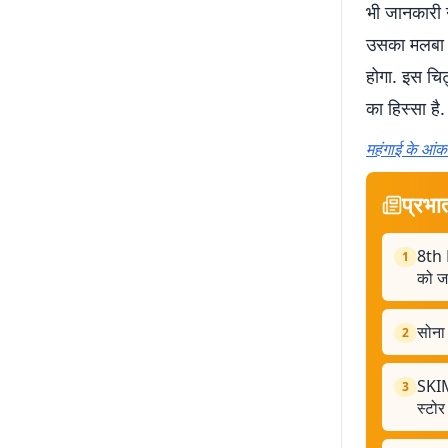
भी जानकारी 
उसका मलबा क
होगा. इस चिट्
का हिस्सा है.
महंगाई के आंक
प्रभा
8th 
1
को जय
सोना
2
SKIMS
3
स्टोर