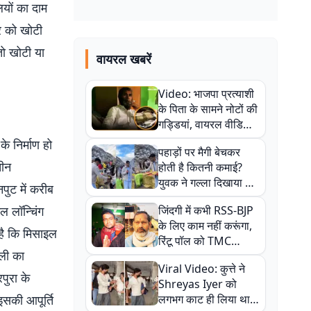
ियों का दाम
र को खोटी
तो खोटी या
वायरल खबरें
Video: भाजपा प्रत्याशी
के पिता के सामने नोटों की
गड्डियां, वायरल वीडियो
से राजनीति में उबाल,
के निर्माण हो
पहाड़ों पर मैगी बेचकर
अजित महतो बोले- TMC
तीन
होती है कितनी कमाई?
की गंदी चाल
युवक ने गल्ला दिखाया तो
पुट में करीब
नौकरी वालों के खड़े हो गए
इल लॉन्चिंग
जिंदगी में कभी RSS-BJP
कान
के लिए काम नहीं करूंगा,
 है कि मिसाइल
रिंटू पॉल को TMC
छली का
ऑफिस में ले जाकर पीटा,
Viral Video: कुत्ते ने
Video वायरल
पुरा के
Shreyas Iyer को
 इसकी आपूर्ति
लगभग काट ही लिया था,